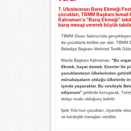
7. Uluslararası Barış Ekmeği Fes
çocukları, TBMM Başkanı İsmail 
Kahraman’a “Barış Ekmeği” takd
barış mesajı vererek büyük takdir 
TBMM Divan Salonu’nda gerçekleşen z
da çocuklarla birlikte yer aldı. TBM
Belediye Başkanı Mehmet Tevfik Göksu 
Meclis Başkanı Kahraman,
“Bu organ
Ekmek, hayat demek. Esenler’de piş
çocuklarımızın ülkelerinden getirdi
münakaşaların olduğu ülkelerde inşa
içinde yaşacaklar. Bu vesileyle Be
ediyorum”
şeklinde konuşarak, Türki
dolayı mutlu olduğunu belirtti.
İpek Yolu’nun çocukları, ziyarette ok
ve kardeşlik mesajları verdiler.