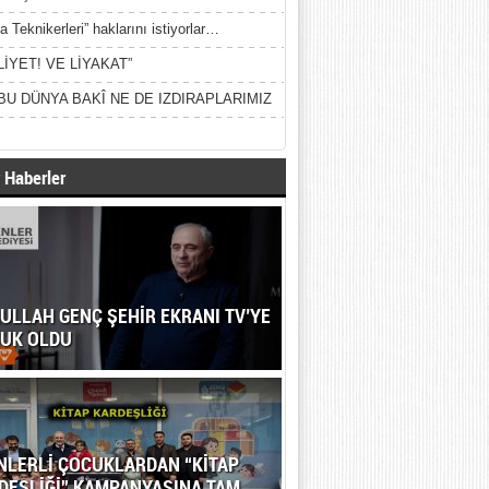
a Teknikerleri” haklarını istiyorlar…
LİYET! VE LİYAKAT”
BU DÜNYA BAKÎ NE DE IZDIRAPLARIMIZ
 Haberler
ULLAH GENÇ ŞEHİR EKRANI TV’YE
UK OLDU
NLERLİ ÇOCUKLARDAN “KİTAP
DEŞLİĞİ” KAMPANYASINA TAM