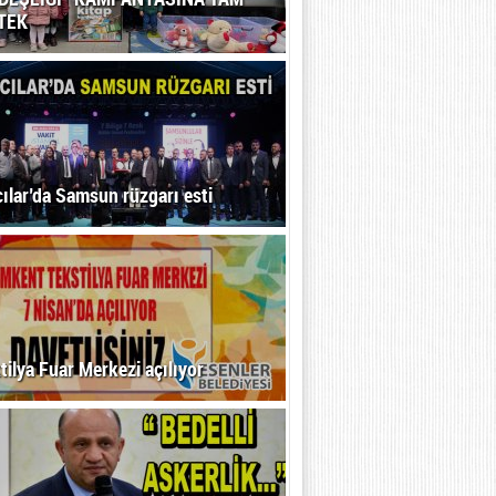
TEK
ılar’da Samsun rüzgarı esti
tilya Fuar Merkezi açılıyor