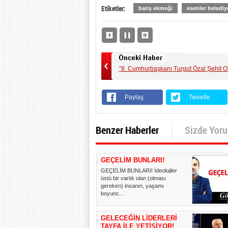
Etiketler:
barış ekmeği
esenler belediy
”8. Cumhurbaşkanı Turgut Özal Şehit Ol
Paylaş
Tweetle
Benzer Haberler
Sizde Yor
GEÇELİM BUNLARI!
GEÇELİM BUNLARI! İdeolojiler
üstü bir varlık olan (olması
gereken) insanın, yaşamı
boyunc...
GELECEĞİN LİDERLERİ
TAYFA İLE YETİŞİYOR!