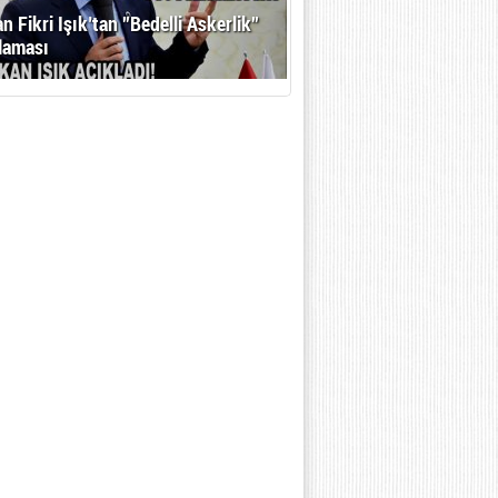
n Fikri Işık’tan ”Bedelli Askerlik”
laması