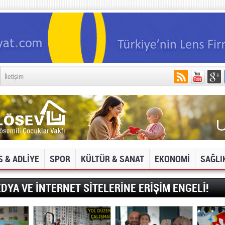
İletişim
S & ADLİYE
SPOR
KÜLTÜR & SANAT
EKONOMİ
SAĞLI
DYA VE İNTERNET SİTELERİNE ERİŞİM ENGELİ!