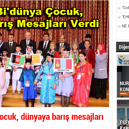
”Gıd
”EH
NE 
Diğer
NUR
KON
cuk, dünyaya barış mesajları
ESE
KAR