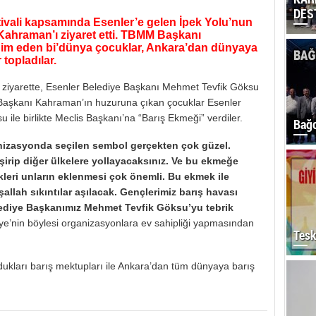
DES
tivali kapsamında Esenler’e gelen İpek Yolu’nun
Kahraman’ı ziyaret etti. TBMM Başkanı
im eden bi’dünya çocuklar, Ankara’dan dünyaya
topladılar.
iyarette, Esenler Belediye Başkanı Mehmet Tevfik Göksu
M Başkanı Kahraman’ın huzuruna çıkan çocuklar Esenler
ile birlikte Meclis Başkanı’na “Barış Ekmeği” verdiler.
Bağc
izasyonda seçilen sembol gerçekten çok güzel.
irip diğer ülkelere yollayacaksınız. Ve bu ekmeğe
kleri unların eklenmesi çok önemli. Bu ekmek ile
llah sıkıntılar aşılacak. Gençlerimiz barış havası
lediye Başkanımız Mehmet Tevfik Göksu’yu tebrik
ye’nin böylesi organizasyonlara ev sahipliği yapmasından
Tesk
udukları barış mektupları ile Ankara’dan tüm dünyaya barış