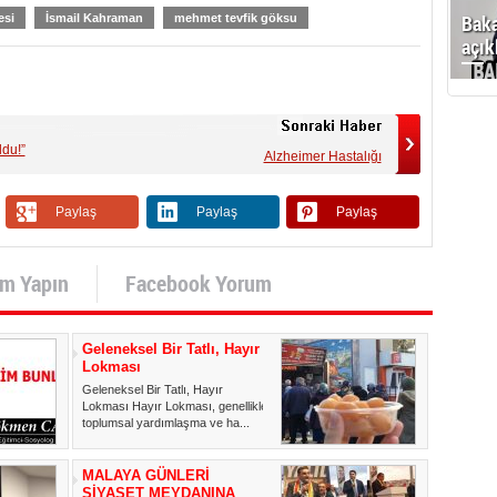
Baka
esi
İsmail Kahraman
mehmet tevfik göksu
açık
du!”
Alzheimer Hastalığı
Paylaş
Paylaş
Paylaş
um Yapın
Facebook Yorum
Geleneksel Bir Tatlı, Hayır
Lokması
Geleneksel Bir Tatlı, Hayır
Lokması Hayır Lokması, genellikle
toplumsal yardımlaşma ve ha...
MALAYA GÜNLERİ
SİYASET MEYDANINA