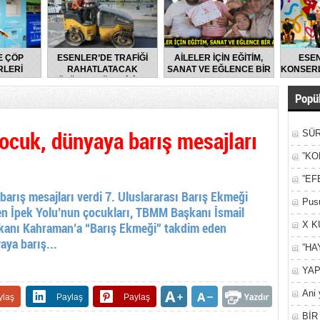
E ÇÖP
ESENLER’DE TRAFİĞİ
AİLELER İÇİN EĞİTİM,
ESEN
LERİ
RAHATLATACAK
SANAT VE EĞLENCE BİR
KONSERL
LARAK
ÇÖZÜMLER ÜRETİLİYOR
ARADA
DİLİYOR
Popül
cuk, dünyaya barış mesajları
SÜR
NEY
”KO
”EF
rış mesajları verdi 7. Uluslararası Barış Ekmeği
Pusu
en İpek Yolu’nun çocukları, TBMM Başkanı İsmail
şkanı Kahraman’a “Barış Ekmeği” takdim eden
X K
aya barış...
”HA
YAP
Ani 
ylaş
Paylaş
Paylaş
Yan
BİR