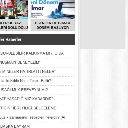
LER’DE YAZ
ESENLER’DE E-İMAR
ERİ DOLU DOLU
DÖNEMİ BAŞLIYOR
GEÇİYOR
er Haberler
DÜRÜLEBİLİR KALKINMA MI?, O DA
MİŞ?
NUŞMAYI DENEYELİM”
E’M NELER HATIRLATTI NELER”
la ile Kıble Nasıl Tespit Edilir?
UŞAĞI MI X EBEVEYNİ Mİ?
YAT YAŞADIĞIMIZ KADARDIR”
TIĞIN HER İYİLİĞİ BELGELEME
yüz kızarmasının sebepleri nelerdir? (Al
ak)
 BAŞKA BAYRAM