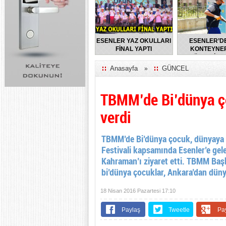
ESENLER YAZ OKULLARI
ESENLER’D
FİNAL YAPTI
KONTEYNER
DÜZENLİ O
DEZENFEKTE E
Anasayfa
GÜNCEL
»
TBMM’de Bi’dünya ço
verdi
TBMM’de Bi’dünya çocuk, dünyaya ba
Festivali kapsamında Esenler’e gel
Kahraman’ı ziyaret etti. TBMM Ba
bi’dünya çocuklar, Ankara’dan düny
18 Nisan 2016 Pazartesi 17:10
Paylaş
Tweetle
Pa