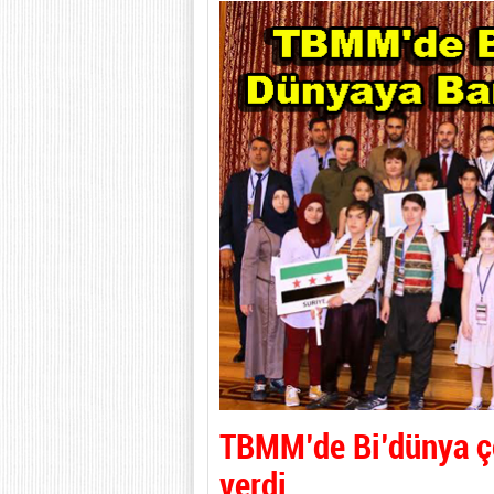
TBMM’de Bi’dünya ço
verdi