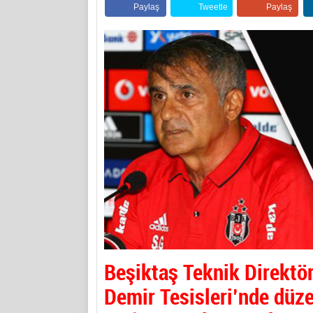
Paylaş
Tweetle
Paylaş
Beşiktaş Teknik Direktö
Demir Tesisleri’nde düze