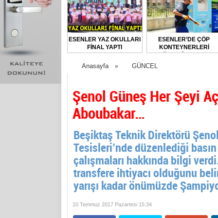
ESENLER YAZ OKULLARI
ESENLER’DE ÇÖP
FİNAL YAPTI
KONTEYNERLERİ
DÜZENLİ OLARAK
DEZENFEKTE EDİLİYOR
Anasayfa
GÜNCEL
»
Şenol Güneş Her Şeyi Aç
Aboubakar…
Beşiktaş Teknik Direktörü Şeno
Tesisleri’nde düzenlediği basın 
çalışmaları hakkında bilgi verdi
transfere ihtiyacı olduğunu beli
yarışı kadar önümüzde Şampiyon
10 Temmuz 2017 Pazartesi 15:34