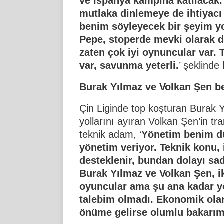
ve İspanya kampına katılacak.
mutlaka dinlemeye de ihtiyacı v
benim söyleyecek bir şeyim y
Pepe, stoperde mevki olarak 
zaten çok iyi oynuncular var. T
var, savunma yeterli.
’ şeklinde
Burak Yılmaz ve Volkan Şen be
Çin Liginde top koşturan Burak 
yollarını ayıran Volkan Şen’in tr
teknik adam, ‘
Yönetim benim dü
yönetim veriyor. Teknik konu,
desteklenir, bundan dolayı s
Burak Yılmaz ve Volkan Şen, ik
oyuncular ama şu ana kadar y
talebim olmadı. Ekonomik ola
önüme gelirse olumlu bakarı