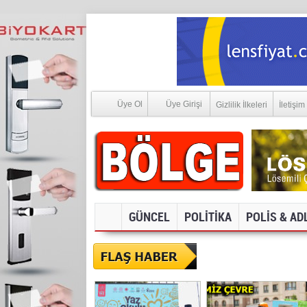
Üye Ol
Üye Girişi
Gizlilik İlkeleri
İletişim
GÜNCEL
POLİTİKA
POLİS & AD
SOSYAL MEDYA V