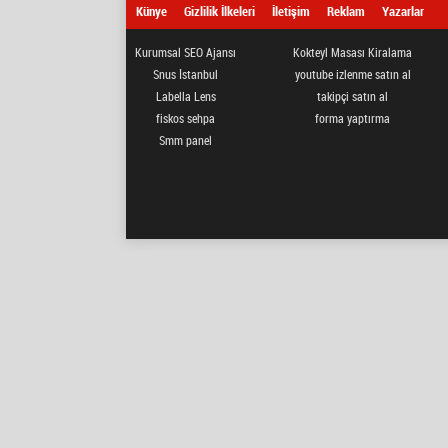
Künye
Gizlilik İlkeleri
İletişim
Reklam
Yazarlar
Kurumsal SEO Ajansı
Kokteyl Masası Kiralama
Snus İstanbul
youtube izlenme satın al
Labella Lens
takipçi satın al
fiskos sehpa
forma yaptırma
Smm panel