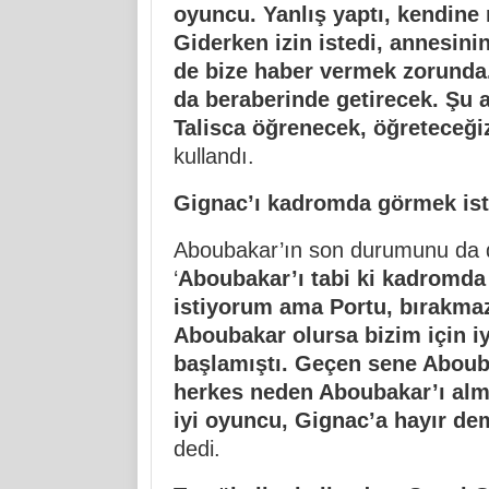
oyuncu. Yanlış yaptı, kendine 
Giderken izin istedi, annesinin
de bize haber vermek zorunda.
da beraberinde getirecek. Şu a
Talisca öğrenecek, öğreteceği
kullandı.
Gignac’ı kadromda görmek is
Aboubakar’ın son durumunu da d
‘
Aboubakar’ı tabi ki kadromd
istiyorum ama Portu, bırakmaz
Aboubakar olursa bizim için i
başlamıştı. Geçen sene Abouba
herkes neden Aboubakar’ı alm
iyi oyuncu, Gignac’a hayır d
dedi.