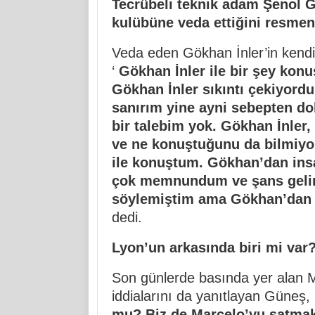
Tecrübeli teknik adam Şenol G
kulübüne veda ettiğini resmen 
Veda eden Gökhan İnler’in kendi
‘
Gökhan İnler ile bir şey ko
Gökhan İnler sıkıntı çekiyordu
sanırım yine ayni sebepten dol
bir talebim yok. Gökhan İnler
ve ne konuştuğunu da bilmiyo
ile konuştum. Gökhan’dan ins
çok memnundum ve şans gelir
söylemiştim ama Gökhan’dan
dedi.
Lyon’un arkasında biri mi var
Son günlerde basında yer alan M
iddialarını da yanıtlayan Güneş, 
mu? Biz de Marcelo’yu satmak 