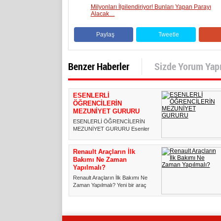
Milyonları İlgilendiriyor! Bunları Yapan Parayı
Alacak…
Paylaş
Tweetle
Benzer Haberler
Sizde Yorum Yap
ESENLERLİ
ÖĞRENCİLERİN
MEZUNİYET GURURU
ESENLERLİ ÖĞRENCİLERİN
MEZUNİYET GURURU Esenler
Belediyesi tarafından düzenlenen
"Asım ...
Renault Araçların İlk
Bakımı Ne Zaman
Yapılmalı?
Renault Araçların İlk Bakımı Ne
Zaman Yapılmalı? Yeni bir araç
satın almak heyecan verici...