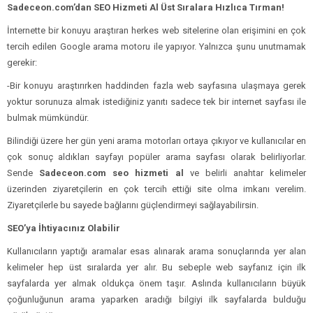
Sadeceon.com’dan SEO Hizmeti Al Üst Sıralara Hızlıca Tırman!
İnternette bir konuyu araştıran herkes web sitelerine olan erişimini en çok
tercih edilen Google arama motoru ile yapıyor. Yalnızca şunu unutmamak
gerekir:
-Bir konuyu araştırırken haddinden fazla web sayfasına ulaşmaya gerek
yoktur sorunuza almak istediğiniz yanıtı sadece tek bir internet sayfası ile
bulmak mümkündür.
Bilindiği üzere her gün yeni arama motorları ortaya çıkıyor ve kullanıcılar en
çok sonuç aldıkları sayfayı popüler arama sayfası olarak belirliyorlar.
Sende
Sadeceon.com seo hizmeti al
ve belirli anahtar kelimeler
üzerinden ziyaretçilerin en çok tercih ettiği site olma imkanı verelim.
Ziyaretçilerle bu sayede bağlarını güçlendirmeyi sağlayabilirsin.
SEO’ya İhtiyacınız Olabilir
Kullanıcıların yaptığı aramalar esas alınarak arama sonuçlarında yer alan
kelimeler hep üst sıralarda yer alır. Bu sebeple web sayfanız için ilk
sayfalarda yer almak oldukça önem taşır. Aslında kullanıcıların büyük
çoğunluğunun arama yaparken aradığı bilgiyi ilk sayfalarda bulduğu