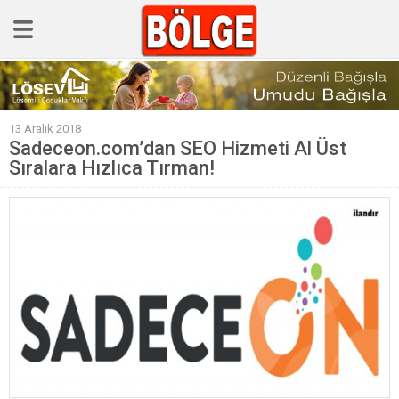
GÜNCEL
13 Aralık 2018
POLİTİKA
Sadeceon.com’dan SEO Hizmeti Al Üst
Sıralara Hızlıca Tırman!
Polis & Adliye
SPOR
EKONOMİ
YAZARLAR
Sağlık & Yaşam
Kültür & Sanat
EĞİTİM
Müzik & Magazin