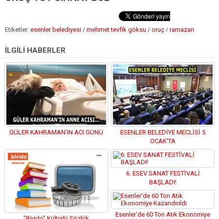
Etiketler:
esenler belediyesi
/
mehmet tevfik göksu
/
oruç
/
ramazan
İLGİLİ HABERLER
GÜLER KAHRAMAN’IN ACI GÜNÜ
ESENLER BELEDİYE MECLİSİ 5
OCAK’TA
6. ESEV SANAT FESTİVALİ
BAŞLADI!
Esenler’de 60 Ton Atık Ekonomiye
”Bivido” Kültürlü Sözlük