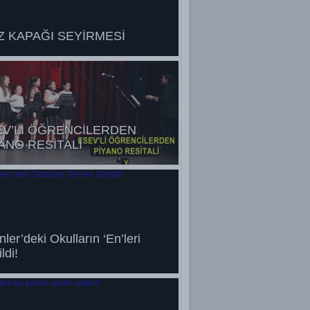
 KAPAĞI SEYİRMESİ
EV’Lİ ÖĞRENCİLERDEN
ANO RESİTALİ
ler’deki Okulların ‘En’leri
ldi!