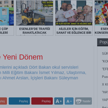
E ÇÖP
ESENLER’DE TRAFİĞİ
AİLELER İÇİN EĞİTİM,
ESEN
LERİ
RAHATLATACAK
SANAT VE EĞLENCE BİR
KONSERL
LARAK
ÇÖZÜMLER ÜRETİLİYOR
ARADA
DİLİYOR
Popü
SÜR
de Yeni Dönem
NEY
”KO
lerini açıkladı Dört Bakan okul servisleri
”EF
n Milli Eğitim Bakanı İsmet Yılmaz, Ulaştırma,
Pusu
ı Ahmet Arslan, İçişleri Bakanı Süleyman
X K
”HA
YAP
ylaş
Paylaş
Paylaş
Ani 