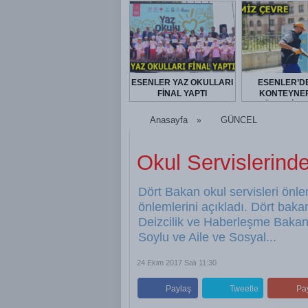
ESENLER YAZ OKULLARI
ESENLER’D
FİNAL YAPTI
KONTEYNER
DÜZENLİ O
DEZENFEKTE E
Anasayfa
GÜNCEL
»
Okul Servislerin
Dört Bakan okul servisleri önlem
önlemlerini açıkladı. Dört baka
Deizcilik ve Haberleşme Bakan
Soylu ve Aile ve Sosyal...
24 Ekim 2017 Salı 11:30
Paylaş
Tweetle
Pa