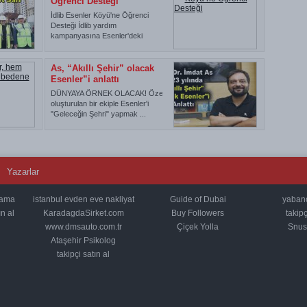
Öğrenci Desteği
İdlib Esenler Köyü'ne Öğrenci
Desteği İdlib yardım
kampanyasına Esenler'deki
okullardan ...
As, “Akıllı Şehir” olacak
Esenler”i anlattı
DÜNYAYA ÖRNEK OLACAK! Özel
oluşturulan bir ekiple Esenler'i
"Geleceğin Şehri" yapmak ...
Yazarlar
lama
istanbul evden eve nakliyat
Guide of Dubai
yabancı
n al
KaradagdaSirket.com
Buy Followers
takipç
www.dmsauto.com.tr
Çiçek Yolla
Snus 
Ataşehir Psikolog
takipçi satın al