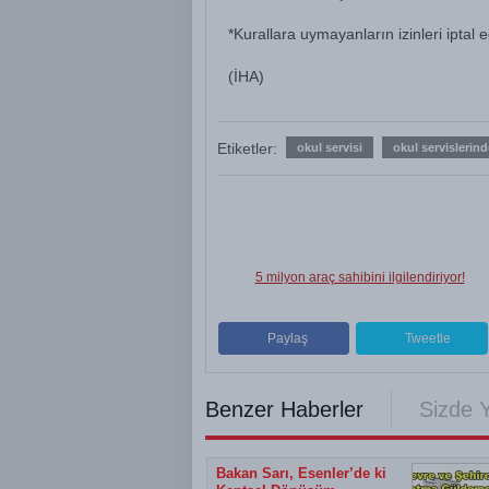
*Kurallara uymayanların izinleri iptal 
(İHA)
Etiketler:
okul servisi
okul servislerin
5 milyon araç sahibini ilgilendiriyor!
Paylaş
Tweetle
Benzer Haberler
Sizde 
Bakan Sarı, Esenler’de ki