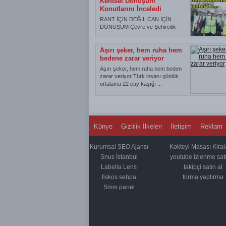
Kentsel Dönüşüm
Konutlarını İnceledi
RANT İÇİN DEĞİL CAN İÇİN
DÖNÜŞÜM Çevre ve Şehircilik
Bakanı Fatma Güldemet Sarı,
Türki...
Aşırı şeker, hem ruha hem
bedene zarar veriyor
Aşırı şeker, hem ruha hem bedene
zarar veriyor Türk insanı günlük
ortalama 22 çay kaşığı ...
Künye
Gizlilik İlkeleri
İletişim
Reklam
Kurumsal SEO Ajansı
Kokteyl Masası Kira
Snus İstanbul
youtube izlenme satı
Labella Lens
takipçi satın al
fiskos sehpa
forma yaptırma
Smm panel