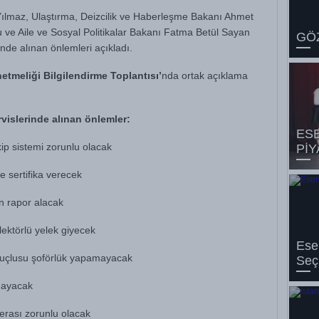
Yılmaz, Ulaştırma, Deizcilik ve Haberleşme Bakanı Ahmet
u ve Aile ve Sosyal Politikalar Bakanı Fatma Betül Sayan
GÖZ
inde alınan önlemleri açıkladı.
netmeliği Bilgilendirme Toplantısı’
nda ortak açıklama
ervislerinde alınan önlemler:
ES
ip sistemi zorunlu olacak
PİY
ne sertifika verecek
en rapor alacak
lektörlü yelek giyecek
Esen
 suçlusu şoförlük yapamayacak
Seçi
lmayacak
erası zorunlu olacak