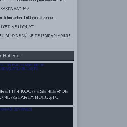
ak)
 BAŞKA BAYRAM
a Teknikerleri” haklarını istiyorlar…
LİYET! VE LİYAKAT”
BU DÜNYA BAKÎ NE DE IZDIRAPLARIMIZ
r Haberler
HRETTİN KOCA ESENLER’DE
TANDAŞLARLA BULUŞTU