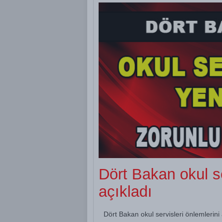
Dört Bakan okul se
açıkladı
Dört Bakan okul servisleri önlemlerini 