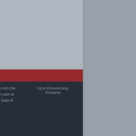
 dizi izle
Uzun Dönemli Araç
Kiralama
i satın al
Satın Al