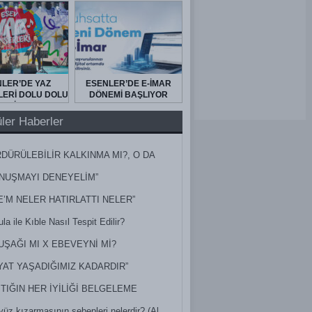
LER’DE YAZ
ESENLER’DE E-İMAR
ERİ DOLU DOLU
DÖNEMİ BAŞLIYOR
GEÇİYOR
ler Haberler
DÜRÜLEBİLİR KALKINMA MI?, O DA
MİŞ?
NUŞMAYI DENEYELİM”
E’M NELER HATIRLATTI NELER”
la ile Kıble Nasıl Tespit Edilir?
UŞAĞI MI X EBEVEYNİ Mİ?
YAT YAŞADIĞIMIZ KADARDIR”
TIĞIN HER İYİLİĞİ BELGELEME
yüz kızarmasının sebepleri nelerdir? (Al