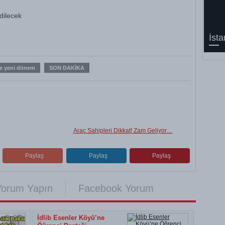
edilecek
İsta
de yeni dönem
SON DAKİKA
Araç Sahipleri Dikkat! Zam Geliyor…
Paylaş
Paylaş
Paylaş
Yorum Yapın
Facebook Yorum
İdlib Esenler Köyü’ne