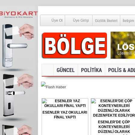
Üye Ol
Üye Girişi
Gizlilik İlkeleri
İletişim
GÜNCEL
POLİTİKA
POLİS & AD
SOSYAL MEDYA V
ESENLER YAZ OKULLARI
FİNAL YAPTI
ESENLER’DE ÇÖP
KONTEYNERLERİ
DÜZENLİ OLARAK