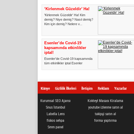
‘Kirlenmek Güzeldir’ Ha!
'Kirlenmek Güzeldir' Ha! Kim
demiş? Niye demiş? Nasıl demiş?
Kim için demiş? Nelere v...
Esenler’de Covid-19
kapsamında etkinlikler
iptal!
Esenler'de Covid-19 kapsamında
tüm etkinlikler iptal Esenler
Belediyesi kültür ve sanat e...
Künye
Gizlilik İlkeleri
İletişim
Reklam
Yazarlar
Kurumsal SEO Ajansı
Kokteyl Masası Kiralama
Snus İstanbul
youtube izlenme satın al
Labella Lens
takipçi satın al
fiskos sehpa
forma yaptırma
Smm panel