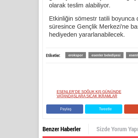
olarak teslim alabiliyor.
Etkinliğin sömestr tatili boyunca d
süresince Gençlik Merkezi’ne ba
hediyeden yararlanabilecek.
Etiketler:
erokspor
esenler belediyesi
esenl
ESENLER’DE SOĞUK KIŞ GÜNÜNDE
VATANDAŞLARA SICAK İKRAMLAR
Paylaş
Tweetle
Benzer Haberler
Sizde Yorum Yap