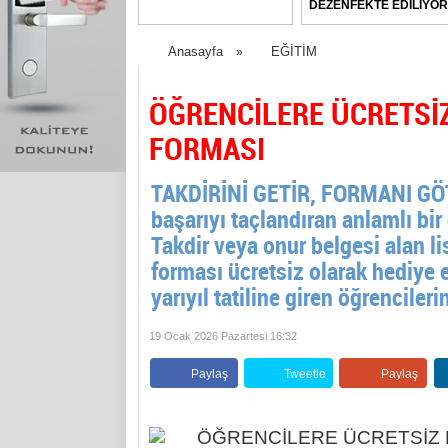
DEZENFEKTE EDİLİYOR
Anasayfa
EĞİTİM
»
ÖĞRENCİLERE ÜCRETSİ
FORMASI
TAKDİRİNİ GETİR, FORMANI GÖTÜ
başarıyı taçlandıran anlamlı bi
Takdir veya onur belgesi alan l
forması ücretsiz olarak hediye e
yarıyıl tatiline giren öğrencilerin
19 Ocak 2026 Pazartesi 16:32
Paylaş
Tweetle
Paylaş