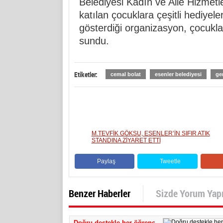
Belediyesi Kadın ve Aile Hizmetl
katılan çocuklara çeşitli hediyeler
gösterdiği organizasyon, çocukla
sundu.
Etiketler:
cemal bolat
esenler belediyesi
ge
M.TEVFİK GÖKSU, ESENLER’İN SIFIR ATIK
STANDINA ZİYARET ETTİ
Paylaş
Tweetle
Benzer Haberler
Sizde Yorum Yap
Doğru destekle her öğrenci