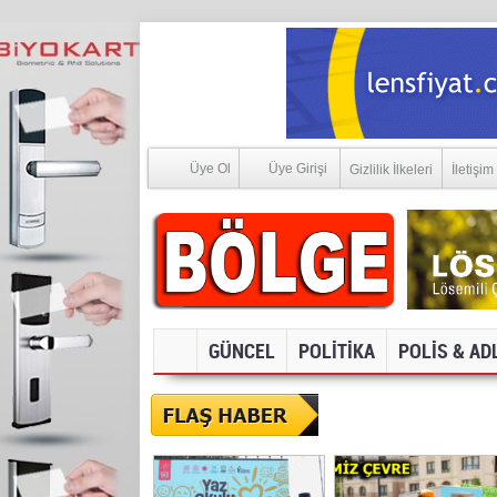
Üye Ol
Üye Girişi
Gizlilik İlkeleri
İletişim
GÜNCEL
POLİTİKA
POLİS & AD
SOSYAL MEDYA V