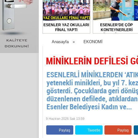
ESENLER YAZ OKULLARI
ESENLER’DE ÇÖP
FİNAL YAPTI
KONTEYNERLERİ
DÜZENLİ OLARAK
DEZENFEKTE EDİLİYOR
Anasayfa
EKONOMİ
»
MİNİKLERİN DEFİLESİ 
ESENLERLİ MİNİKLERDEN ‘ATIK 
yetenekli minikleri, bu yıl 7. 
gösterdi. Çocuklarda geri dönüş
düzenlenen defilede, atıklardan
Esenler Belediyesi Kadın ve...
9 Haziran 2026 Salı 13:59
Paylaş
Tweetle
Paylaş