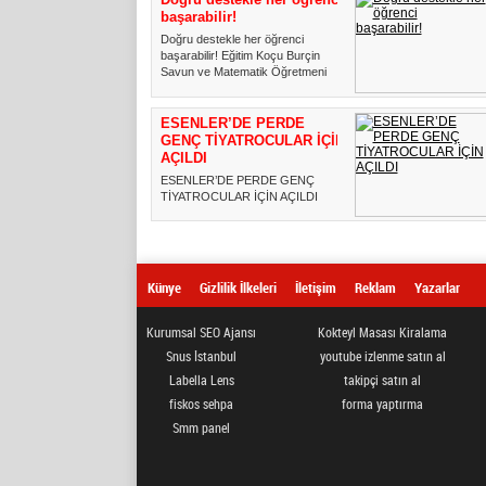
başarabilir!
Doğru destekle her öğrenci
başarabilir! Eğitim Koçu Burçin
Savun ve Matematik Öğretmeni
G...
ESENLER’DE PERDE
GENÇ TİYATROCULAR İÇİN
AÇILDI
ESENLER’DE PERDE GENÇ
TİYATROCULAR İÇİN AÇILDI
Esenler Belediyesi tarafından bu yıl
b...
Künye
Gizlilik İlkeleri
İletişim
Reklam
Yazarlar
Kurumsal SEO Ajansı
Kokteyl Masası Kiralama
Snus İstanbul
youtube izlenme satın al
Labella Lens
takipçi satın al
fiskos sehpa
forma yaptırma
Smm panel