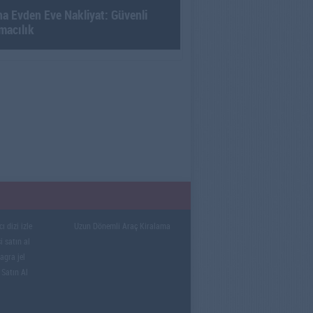
a Evden Eve Nakliyat: Güvenli
macılık
ı dizi izle
Uzun Dönemli Araç Kiralama
i satın al
gra jel
 Satın Al