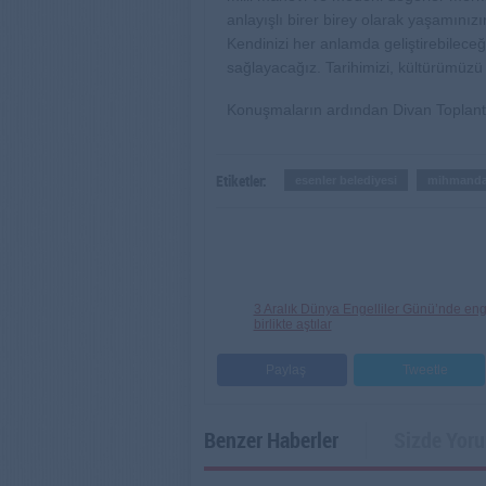
anlayışlı birer birey olarak yaşamınız
Kendinizi her anlamda geliştirebileceğ
sağlayacağız. Tarihimizi, kültürümüzü
Konuşmaların ardından Divan Toplantısı
Etiketler:
esenler belediyesi
mihmanda
3 Aralık Dünya Engelliler Günü’nde enge
birlikte aştılar
Paylaş
Tweetle
Benzer Haberler
Sizde Yor