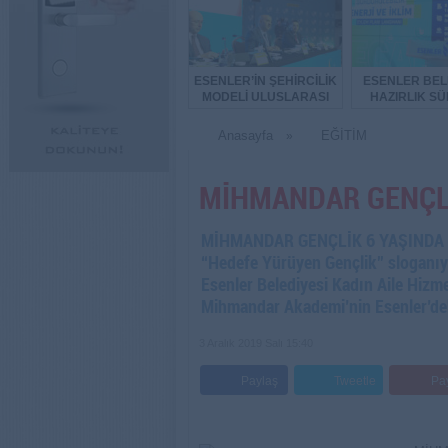
ESENLER’İN ŞEHİRCİLİK
ESENLER BEL
MODELİ ULUSLARASI
HAZIRLIK SÜ
FORUMDA TANITILDI
BAŞLAT
Anasayfa
EĞİTİM
»
MİHMANDAR GENÇLİ
MİHMANDAR GENÇLİK 6 YAŞINDA Esen
“Hedefe Yürüyen Gençlik” sloganıyl
Esenler Belediyesi Kadın Aile Hizme
Mihmandar Akademi’nin Esenler’dek
3 Aralık 2019 Salı 15:40
Paylaş
Tweetle
Pa