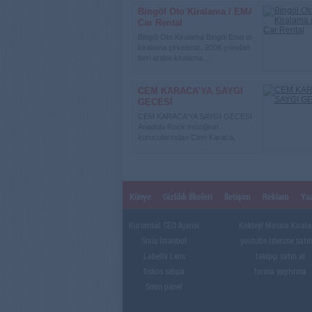
Bingöl Oto Kiralama / EMA
Car Rental
Bingöl Oto Kiralama Bingöl Ema oto
kiralama şirketimiz, 2008 yılından
beri araba kiralama...
CEM KARACA’YA SAYGI
GECESİ
CEM KARACA'YA SAYGI GECESİ
Anadolu Rock müziğinin
kurucularından Cem Karaca,
vefatının ...
Künye
Gizlilik İlkeleri
İletişim
Reklam
Yaz
Kurumsal SEO Ajansı
Kokteyl Masası Kiral
Snus İstanbul
youtube izlenme satın
Labella Lens
takipçi satın al
fiskos sehpa
forma yaptırma
Smm panel