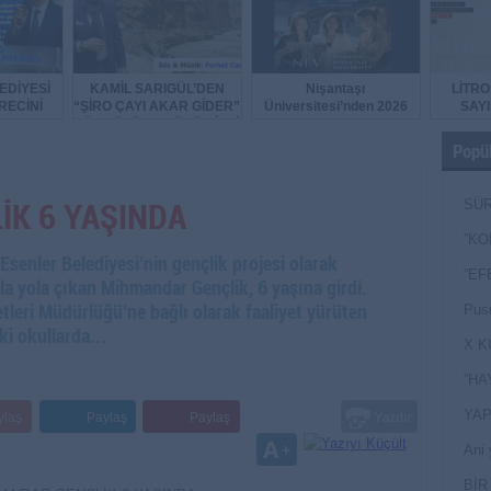
EDİYESİ
KAMİL SARIGÜL’DEN
Nişantaşı
LİTRO
RECİNİ
“ŞİRO ÇAYI AKAR GİDER”
Üniversitesi’nden 2026
SAYI
TI
TÜRKÜSÜNE BÜYÜK İLGİ
YKS Adaylarına Çifte
Güvence: Sabit Ücret ve
Popül
Kesintisiz Burs
K 6 YAŞINDA
SÜR
NEY
”KO
ler Belediyesi’nin gençlik projesi olarak
”EF
a yola çıkan Mihmandar Gençlik, 6 yaşına girdi.
tleri Müdürlüğü’ne bağlı olarak faaliyet yürüten
Pusu
i okullarda...
X K
”HA
YAP
ylaş
Paylaş
Paylaş
Ani 
Yan
BİR