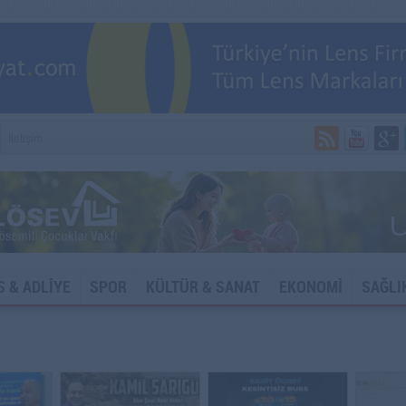
İletişim
S & ADLİYE
SPOR
KÜLTÜR & SANAT
EKONOMİ
SAĞLI
DYA VE İNTERNET SİTELERİNE ERİŞİM ENGELİ!