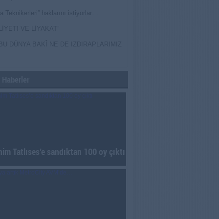
a Teknikerleri” haklarını istiyorlar…
LİYET! VE LİYAKAT”
BU DÜNYA BAKÎ NE DE IZDIRAPLARIMIZ
 Haberler
him Tatlıses’e sandıktan 100 oy çıktı