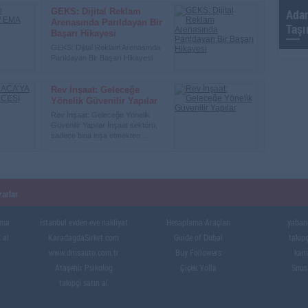
GEKS: Dijital Reklam
Adan
Arenasında Parıldayan Bir
Taşı
Başarı Hikayesi
GEKS: Dijital Reklam Arenasında
Parıldayan Bir Başarı Hikayesi
Dijital dünyanın hızla evr...
Rev İnşaat: Geleceğe
Yönelik Güvenilir Yapılar
Rev İnşaat: Geleceğe Yönelik
Güvenilir Yapılar İnşaat sektörü,
sadece bina inşa etmekten ...
arlar
ama
istanbul evden eve nakliyat
Hesaplama Araçları
yabanc
 al
KaradagdaSirket.com
Guide of Dubai
takipç
www.dmsauto.com.tr
Buy Followers
kama
Ataşehir Psikolog
Çiçek Yolla
Snus
takipçi satın al