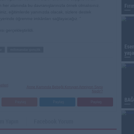
Fırı
ın her alanında bu davranışlarınızla örnek olmalısınız.
iniz, eğitimlerde yanınızda olacak, sizlere destek
 yerinde öğrenme imkânları sağlayacağız. ”
 gerçekleştirildi.
Esen
r
mihmandar gençlik
yaşa
lleri
Anne Karnında Bebeği Koruyan Amniyon Sıvısı
Nedir?
BAĞ
Paylaş
Paylaş
Paylaş
um Yapın
Facebook Yorum