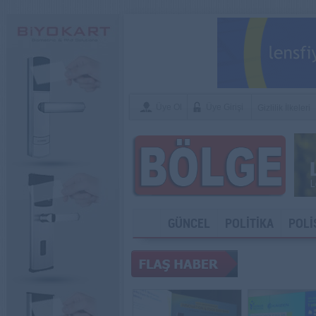
Üye Ol
Üye Girişi
Gizlilik İlkeleri
GÜNCEL
POLİTİKA
POLİ
SOSYAL ME