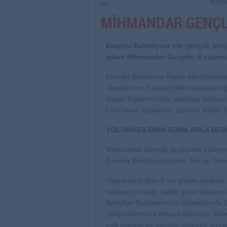
MİHMANDAR GENÇLİ
Esenler Belediyesi’nin gençlik pro
çıkan Mihmandar Gençlik, 6 yaşına 
Esenler Belediyesi Kadın Aile Hizmetl
Akademi’nin Esenler’deki okullarda e
Divan Toplantısı’nda salonları dold
Lise Divan Toplantısı, Esenler Kültür M
YOLUMUZA EMİN ADIMLARLA DEV
Mihmandar Gençlik projesinin Türkiye’
Esenler Belediyesi Kadın, Aile ve Genç
“Başarılarla dolu 5 yılı geride bırak
sağlamış olduğu halde gelen yabancı m
Belediye Başkanımızın talimatlarıyla 
çalışmalarımıza devam ediyoruz. Mihma
milli manevi ve medeni değerler merkezl