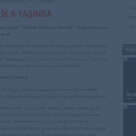
”Gıd
K 6 YAŞINDA
”EH
jesi olarak “Hedefe Yürüyen Gençlik” sloganıyla yola
NE 
girdi.
eri Müdürlüğü’ne bağlı olarak faaliyet yürüten Mihmandar
Diğer
ğitim gören “Mihmandar” öğrencileri, Mihmandar Gençlik
urdu. Mihmandar Genç Erkek Lise ve Mihmandar Genç Kız
erkezi’nde yoğun katılımla gerçekleştirildi.
AM EDİYORUZ
nin birçok şehrinde uygulanmak istendiğini belirten
İbra
lik Hizmetleri Müdürü Cemal Polat, şu ifadeleri kullandı.
tık. Mihmandar öncü, önder demek. Devlet adına güven
isafirlere yol gösteren, ev sahipliği yapan demektir.
Esenler Belediyesi’nin yapmış olduğu hizmet ile
ndar olarak birinci amacımız, öğrencilerimize, sizlere
i eğitimler vermek. Sizler ailelerine saygılı, vefalı