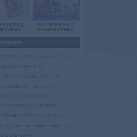
S SANAT 123.
ESENLER BÜLTENİ 84.
SI YAYINDA!
SAYISI İLE YAYINDA!
er Haberler
DÜRÜLEBİLİR KALKINMA MI?, O DA
MİŞ?
NUŞMAYI DENEYELİM”
E’M NELER HATIRLATTI NELER”
la ile Kıble Nasıl Tespit Edilir?
UŞAĞI MI X EBEVEYNİ Mİ?
YAT YAŞADIĞIMIZ KADARDIR”
TIĞIN HER İYİLİĞİ BELGELEME
yüz kızarmasının sebepleri nelerdir? (Al
ak)
 BAŞKA BAYRAM