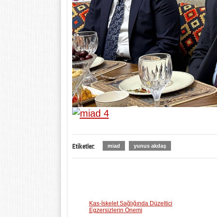
Etiketler:
miad
yunus akdaş
Kas-İskelet Sağlığında Düzeltici
Egzersizlerin Önemi