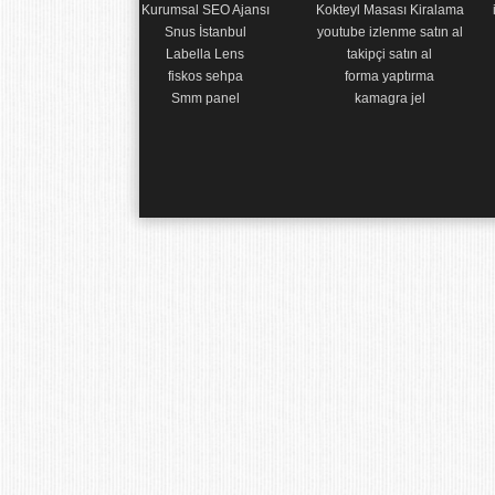
Kurumsal SEO Ajansı
Kokteyl Masası Kiralama
Snus İstanbul
youtube izlenme satın al
Labella Lens
takipçi satın al
fiskos sehpa
forma yaptırma
Smm panel
kamagra jel