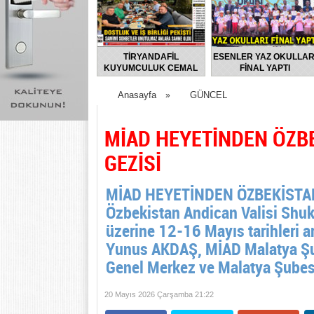
TİRYANDAFİL
ESENLER YAZ OKULLAR
KUYUMCULUK CEMAL
FİNAL YAPTI
TURGUT’UN EV
SAHİPLİĞİNDE
Anasayfa
GÜNCEL
»
FLORYA’DA ANLAMLI
BULUŞMA
MİAD HEYETİNDEN ÖZBE
GEZİSİ
MİAD HEYETİNDEN ÖZBEKİSTAN
Özbekistan Andican Valisi Shu
üzerine 12-16 Mayıs tarihleri 
Yunus AKDAŞ, MİAD Malatya Şu
Genel Merkez ve Malatya Şubesi
20 Mayıs 2026 Çarşamba 21:22