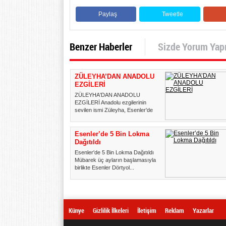
Paylaş
Tweetle
Benzer Haberler
Sizde Yorum Yap
ZÜLEYHA’DAN ANADOLU
EZGİLERİ
ZÜLEYHA'DAN ANADOLU
EZGİLERİ Anadolu ezgilerinin
sevilen ismi Züleyha, Esenler'de
verdi...
Esenler’de 5 Bin Lokma
Dağıtıldı
Esenler'de 5 Bin Lokma Dağıtıldı
Mübarek üç ayların başlamasıyla
birlikte Esenler Dörtyol...
Künye
Gizlilik İlkeleri
İletişim
Reklam
Yazarlar