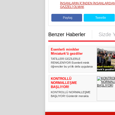
İNSANLARIN İÇİNDEN İNSANLARDAN
GAZZELİ OLMAK
Paylaş
Tweetle
Benzer Haberler
Sizde 
Esenlerli minikler
Miniaturk’ü gezdiler
TATİLLERİ GEZİLERLE
RENKLENİYOR Esenlerli minik
öğrenciler bu yıl ilk defa uygulanan
ara ...
KONTROLLÜ
NORMALLEŞME
BAŞLIYOR!
KONTROLLÜ NORMALLEŞME
BAŞLIYOR! Günlerdir merakla
beklenen kademeli normalleşme
kar...