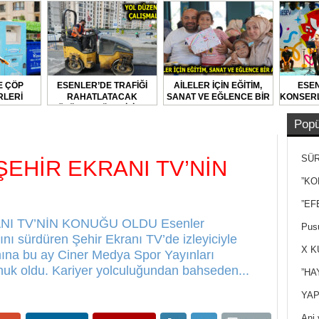
E ÇÖP
ESENLER’DE TRAFİĞİ
AİLELER İÇİN EĞİTİM,
ESEN
LERİ
RAHATLATACAK
SANAT VE EĞLENCE BİR
KONSERL
LARAK
ÇÖZÜMLER ÜRETİLİYOR
ARADA
DİLİYOR
Popü
SÜR
EHİR EKRANI TV’NİN
NEY
”KO
”EF
I TV’NİN KONUĞU OLDU Esenler
Pusu
nı sürdüren Şehir Ekranı TV’de izleyiciyle
X K
ına bu ay Ciner Medya Spor Yayınları
k oldu. Kariyer yolculuğundan bahseden...
”HA
YAP
Ani 