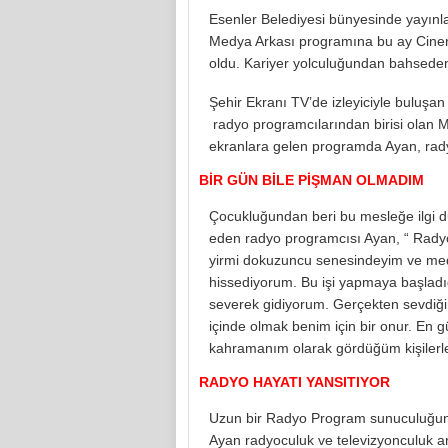
Esenler Belediyesi bünyesinde yayınla
Medya Arkası programına bu ay Cine
oldu. Kariyer yolculuğundan bahseden 
Şehir Ekranı TV’de izleyiciyle buluşa
radyo programcılarından birisi olan 
ekranlara gelen programda Ayan, rady
BİR GÜN BİLE PİŞMAN OLMADIM
Çocukluğundan beri bu mesleğe ilgi du
eden radyo programcısı Ayan, “ Radyo
yirmi dokuzuncu senesindeyim ve med
hissediyorum. Bu işi yapmaya başladı
severek gidiyorum. Gerçekten sevdiğin i
içinde olmak benim için bir onur. En
kahramanım olarak gördüğüm kişilerl
RADYO HAYATI YANSITIYOR
Uzun bir Radyo Program sunuculuğund
Ayan radyoculuk ve televizyonculuk a