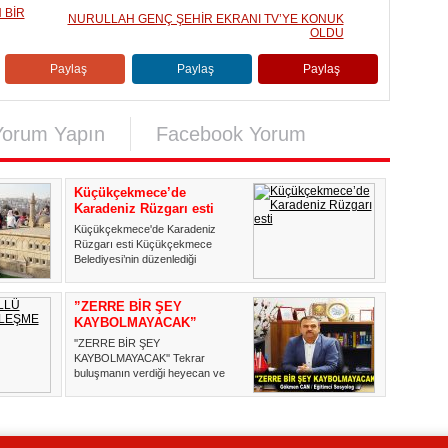
 BİR
NURULLAH GENÇ ŞEHİR EKRANI TV’YE KONUK
OLDU
Paylaş
Paylaş
Paylaş
Yorum Yapın
Facebook Yorum
Küçükçekmece’de
Karadeniz Rüzgarı esti
Küçükçekmece'de Karadeniz
Rüzgarı esti Küçükçekmece
Belediyesi’nin düzenlediği
“Yöresel...
”ZERRE BİR ŞEY
KAYBOLMAYACAK”
''ZERRE BİR ŞEY
KAYBOLMAYACAK'' Tekrar
buluşmanın verdiği heyecan ve
mutlulukla selamlıyo...