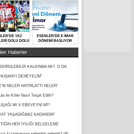
LER’DE YAZ
ESENLER’DE E-İMAR
ERİ DOLU DOLU
DÖNEMİ BAŞLIYOR
GEÇİYOR
ler Haberler
DÜRÜLEBİLİR KALKINMA MI?, O DA
MİŞ?
NUŞMAYI DENEYELİM”
E’M NELER HATIRLATTI NELER”
la ile Kıble Nasıl Tespit Edilir?
UŞAĞI MI X EBEVEYNİ Mİ?
YAT YAŞADIĞIMIZ KADARDIR”
TIĞIN HER İYİLİĞİ BELGELEME
yüz kızarmasının sebepleri nelerdir? (Al