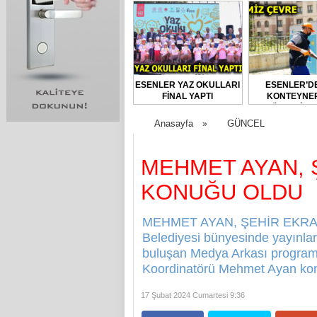
ESENLER YAZ OKULLARI
ESENLER’D
FİNAL YAPTI
KONTEYNER
DÜZENLİ O
DEZENFEKTE E
Anasayfa
GÜNCEL
»
MEHMET AYAN, Ş
KONUĞU OLDU
MEHMET AYAN, ŞEHİR EKRAN
Belediyesi bünyesinde yayınları
buluşan Medya Arkası program
Koordinatörü Mehmet Ayan konu
17 Şubat 2024 Cumartesi 9:36