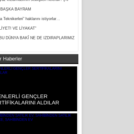
ak)
 BAŞKA BAYRAM
a Teknikerleri” haklarını istiyorlar…
LİYET! VE LİYAKAT”
BU DÜNYA BAKÎ NE DE IZDIRAPLARIMIZ
r Haberler
ENLERLİ GENÇLER
TİFİKALARINI ALDILAR