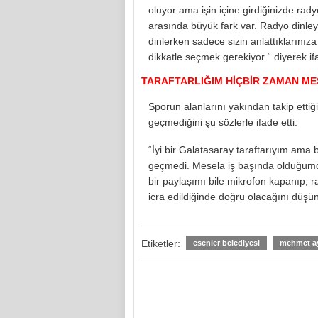
oluyor ama işin içine girdiğinizde rad
arasında büyük fark var. Radyo dinley
dinlerken sadece sizin anlattıklarınız
dikkatle seçmek gerekiyor “ diyerek ifa
TARAFTARLIĞIM HİÇBİR ZAMAN ME
Sporun alanlarını yakından takip etti
geçmediğini şu sözlerle ifade etti:
“İyi bir Galatasaray taraftarıyım ama
geçmedi. Mesela iş başında olduğumda
bir paylaşımı bile mikrofon kapanıp, 
icra edildiğinde doğru olacağını düş
Etiketler:
esenler belediyesi
mehmet a