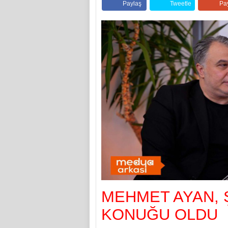
Paylaş
Tweetle
Pa
MEHMET AYAN, Ş
KONUĞU OLDU