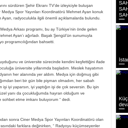
SAH
rını sürdüren Şehir Ekranı TV’de izleyiciyle buluşan
SAH
r Medya Spor Yayınları Koordinatörü Mehmet Ayan konuk
SAH
Ayan, radyoculukla ilgili önemli açıklamalarda bulundu.
n Medya Arkası programı, bu ay Türkiye’nin önde gelen
Mehmet Ayan’ı ağırladı. Başak Şengül’ün sunumuyla
o programcılığından bahsetti.
İsta
yduğunu ve üniversite sürecinde kendini keşfettiğini ifade
culuğa üniversite yıllarımda başladım. Meslek hayatımın
yanın her alanında yer aldım. Medya için doğmuş gibi
ğımdan beri bir gün bile pişman olmadım, her sabah
şi iyi yaparsın, iyi yaptığın işi de çok seversin. Bu işin
 güzel yanı da çocukluğumda hayran olduğum ve
Küç
e sohbet etme imkanı buluyorum “ dedi.
dev
an sonra Ciner Medya Spor Yayınları Koordinatörü olan
rasındaki farklara değinirken, “ Radyoyu küçümseyenler