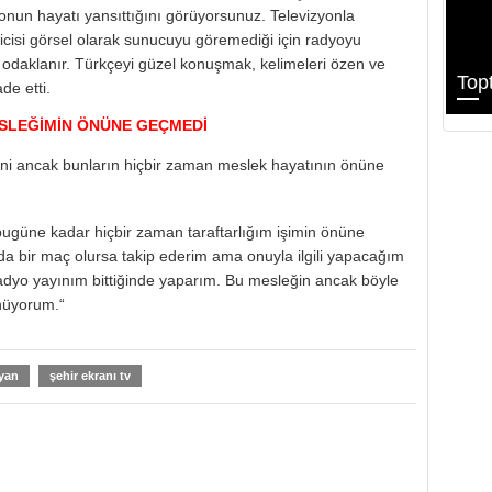
yonun hayatı yansıttığını görüyorsunuz. Televizyonla
icisi görsel olarak sunucuyu göremediği için radyoyu
a odaklanır. Türkçeyi güzel konuşmak, kelimeleri özen ve
Top
de etti.
SLEĞİMİN ÖNÜNE GEÇMEDİ
ğini ancak bunların hiçbir zaman meslek hayatının önüne
 bugüne kadar hiçbir zaman taraftarlığım işimin önüne
 bir maç olursa takip ederim ama onuyla ilgili yapacağım
radyo yayınım bittiğinde yaparım. Bu mesleğin ancak böyle
ünüyorum.“
yan
şehir ekranı tv