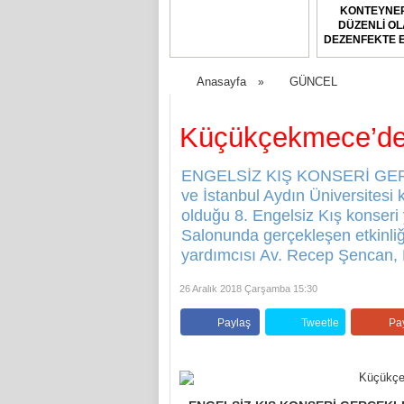
KONTEYNER
DÜZENLİ O
DEZENFEKTE E
Anasayfa
GÜNCEL
»
Küçükçekmece’de 
ENGELSİZ KIŞ KONSERİ GERÇ
ve İstanbul Aydın Üniversitesi 
olduğu 8. Engelsiz Kış konseri 
Salonunda gerçekleşen etkinl
yardımcısı Av. Recep Şencan,
26 Aralık 2018 Çarşamba 15:30
Paylaş
Tweetle
Pa