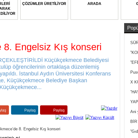
LERİ
ÇÖZÜMLER ÜRETİLİYOR
ARADA
LARAK
DİLİYOR
Popü
SÜR
8. Engelsiz Kış konseri
NEY
”KO
EKLEŞTİRİLDİ Küçükçekmece Belediyesi
”EF
kulüp öğrencilerinin ortaklaşa düzenlemiş
Pusu
yapıldı. İstanbul Aydın Üniversitesi Konferans
iğe, Küçükçekmece Belediye Başkan
X K
 Küçükçekmece...
”HA
YAP
ylaş
Paylaş
Paylaş
Ani 
Yan
BİR
”Gıd