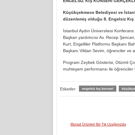
ENGELSİZ KIŞ KONSERİ GERÇEKLE
Küçükçekmece Belediyesi ve İstanbu
düzenlemiş olduğu 8. Engelsiz Kış 
İstanbul Aydın Üniversitesi Konferan
Başkan yardımcısı Av. Recep Şencan
Kurt, Engelliler Platformu Başkanı Baha
Başkanı Vildan Sevim, öğrenciler ve ai
Program Zeybek Gösterisi, Otizmli Çoc
muhteşem performansı ile öğrenciler 
Etiketler:
engelsiz kış konseri
küçükçe
Murad Ürünleri Bir Tık Uzağınızda