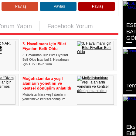
Paylaş
Paylaş
Paylaş
ESE
Yorum Yapın
Facebook Yorum
BAT
GÖ
3. Havalimanı için Bilet
Fiyatları Belli Oldu
3. Havalimanı için Bilet Fiyatları
Belli Oldu İstanbul 3. Havalimanı
İçin Türk Hava Yolla...
Moğolistanlılara yeşil
alanların yönetimi ve
Tem
kentsel dönüşüm anlatıldı
Moğolistanlılara yeşil alanların
yönetimi ve kentsel dönüşüm
anlatıldı Bağcılar Belediy...
Eks
Edil