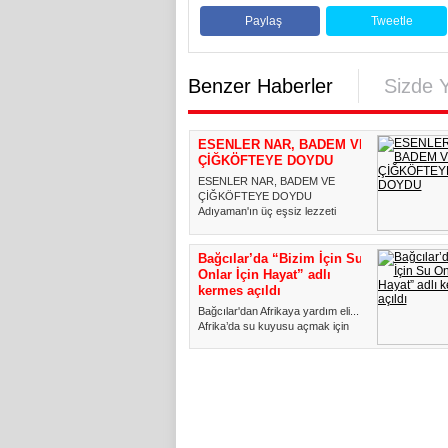
Paylaş
Tweetle
Benzer Haberler
Sizde 
ESENLER NAR, BADEM VE
ÇİĞKÖFTEYE DOYDU
ESENLER NAR, BADEM VE
ÇİĞKÖFTEYE DOYDU
Adıyaman'ın üç eşsiz lezzeti
Esenler'de bir aray...
Bağcılar’da “Bizim İçin Su
Onlar İçin Hayat” adlı
kermes açıldı
Bağcılar'dan Afrikaya yardım eli...
Afrika’da su kuyusu açmak için
Bağcılar'da “Bizim İ...