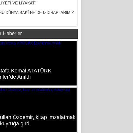
LİYET! VE LİYAKAT”
BU DÜNYA BAKÎ NE DE IZDIRAPLARIMIZ
r Haberler
tafa Kemal ATATÜRK
ler’de Anıldı
ullah Özdemir, kitap imzalatmak
 kuyruğa girdi