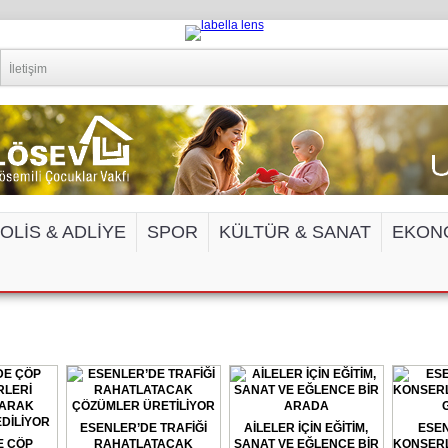
İletişim
OLİS & ADLİYE
SPOR
KÜLTÜR & SANAT
EKON
EDYA VE İNTERNET SİTELERİNE ERİŞİM 
ESENLER’DE TRAFİĞİ
AİLELER İÇİN EĞİTİM,
ESEN
E ÇÖP
RAHATLATACAK
SANAT VE EĞLENCE BİR
KONSERL