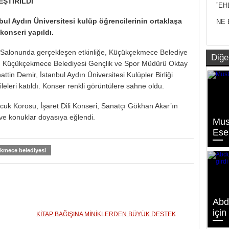
ŞTİRİLDİ
”EH
l Aydın Üniversitesi kulüp öğrencilerinin ortaklaşa
NE 
konseri yapıldı.
s Salonunda gerçekleşen etkinliğe, Küçükçekmece Belediye
Diğe
, Küçükçekmece Belediyesi Gençlik ve Spor Müdürü Oktay
ttin Demir, İstanbul Aydın Üniversitesi Kulüpler Birliği
leleri katıldı. Konser renkli görüntülere sahne oldu.
uk Korosu, İşaret Dili Konseri, Sanatçı Gökhan Akar’ın
ve konuklar doyasıya eğlendi.
Mus
Esen
kmece belediyesi
Abd
için
KİTAP BAĞIŞINA MİNİKLERDEN BÜYÜK DESTEK