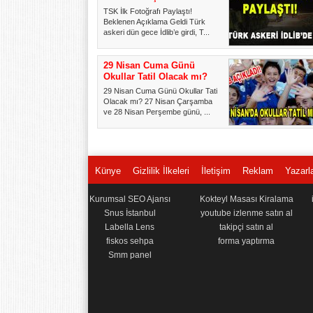
TSK İlk Fotoğrafı Paylaştı!
Beklenen Açıklama Geldi Türk
askeri dün gece İdlib’e girdi, T...
29 Nisan Cuma Günü
Okullar Tatil Olacak mı?
29 Nisan Cuma Günü Okullar Tatil
Olacak mı? 27 Nisan Çarşamba
ve 28 Nisan Perşembe günü, ...
Künye
Gizlilik İlkeleri
İletişim
Reklam
Yazarl
Kurumsal SEO Ajansı
Kokteyl Masası Kiralama
Snus İstanbul
youtube izlenme satın al
Labella Lens
takipçi satın al
fiskos sehpa
forma yaptırma
Smm panel