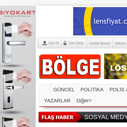
Üye Ol
Üye Girişi
Gizlilik İlkeleri
İletişim
GÜNCEL
POLİTİKA
POLİS 
YAZARLAR
Diğer>
SOSYAL MEDYA