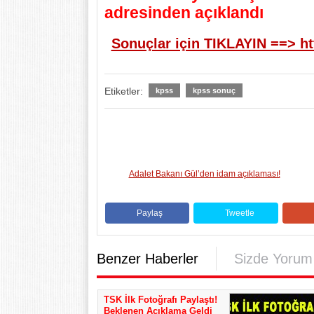
adresinden açıklandı
Sonuçlar için TIKLAYIN ==> ht
Etiketler:
kpss
kpss sonuç
Adalet Bakanı Gül’den idam açıklaması!
Paylaş
Tweetle
Benzer Haberler
Sizde Yorum
TSK İlk Fotoğrafı Paylaştı!
Beklenen Açıklama Geldi