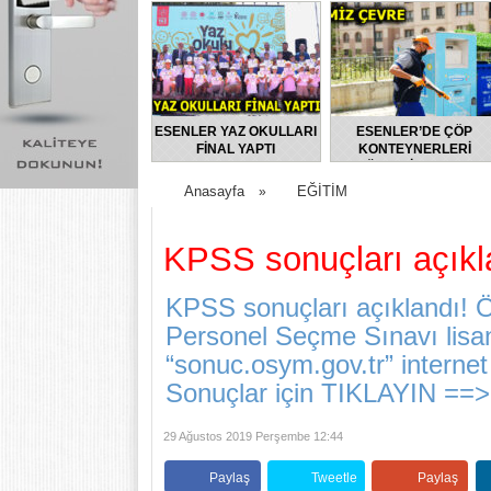
ESENLER YAZ OKULLARI
ESENLER’DE ÇÖP
FİNAL YAPTI
KONTEYNERLERİ
DÜZENLİ OLARAK
DEZENFEKTE EDİLİYOR
Anasayfa
EĞİTİM
»
KPSS sonuçları açıkl
KPSS sonuçları açıklandı!
Personel Seçme Sınavı lisan
“sonuc.osym.gov.tr” internet
Sonuçlar için TIKLAYIN ==> 
29 Ağustos 2019 Perşembe 12:44
Paylaş
Tweetle
Paylaş