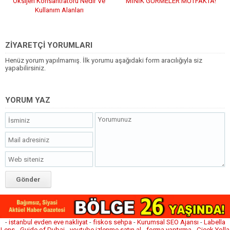
Oksijen Konsantratörü Nedir Ve
MİNİK GURMELER MUTFAKTA!
Kullanım Alanları
ZİYARETÇİ YORUMLARI
Henüz yorum yapılmamış. İlk yorumu aşağıdaki form aracılığıyla siz
yapabilirsiniz.
YORUM YAZ
-
istanbul evden eve nakliyat
-
fiskos sehpa
-
Kurumsal SEO Ajansı
-
Labella
Lens
-
Guide of Dubai
-
youtube izlenme satın al
-
forma yaptırma
-
Çiçek Yolla