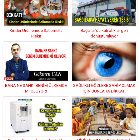
Kinder Ürünlerinde Sallomella
Bağcılar’da katı atıklar geri
Riski!
dönüştürülüyor
BANA NE SANKİ BENİM ÜLKEMDE
SAĞLIKLI GÖZLERE SAHİP OLMAK
Mİ OLUYOR!
İÇİN BUNLARA DİKKAT!