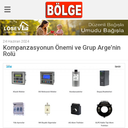
GÜNCEL
24 Haziran 2024
POLİTİKA
Kompanzasyonun Önemi ve Grup Arge’nin
Rolü
Polis & Adliye
SPOR
EKONOMİ
YAZARLAR
Sağlık & Yaşam
Kültür & Sanat
EĞİTİM
Müzik & Magazin