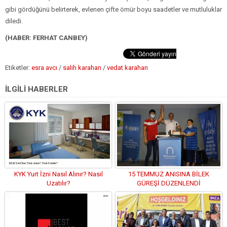
gibi gördüğünü belirterek, evlenen çifte ömür boyu saadetler ve mutluluklar
diledi.
(HABER: FERHAT CANBEY)
Etiketler:
esra avcı
/
salih karahan
/
vedat karahan
İLGİLİ HABERLER
KYK Yurt İzni Nasıl Alınır? Nasıl
15 TEMMUZ ANISINA BİLEK
Uzatılır?
GÜREŞİ DÜZENLENDİ