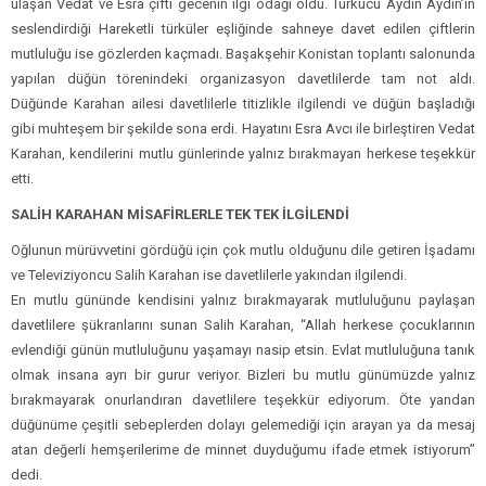
ulaşan Vedat ve Esra çifti gecenin ilgi odağı oldu. Türkücü Aydın Aydın’ın
seslendirdiği Hareketli türküler eşliğinde sahneye davet edilen çiftlerin
mutluluğu ise gözlerden kaçmadı. Başakşehir Konistan toplantı salonunda
yapılan düğün törenindeki organizasyon davetlilerde tam not aldı.
Düğünde Karahan ailesi davetlilerle titizlikle ilgilendi ve düğün başladığı
gibi muhteşem bir şekilde sona erdi. Hayatını Esra Avcı ile birleştiren Vedat
Karahan, kendilerini mutlu günlerinde yalnız bırakmayan herkese teşekkür
etti.
SALİH KARAHAN MİSAFİRLERLE TEK TEK İLGİLENDİ
Oğlunun mürüvvetini gördüğü için çok mutlu olduğunu dile getiren İşadamı
ve Televiziyoncu Salih Karahan ise davetlilerle yakından ilgilendi.
En mutlu gününde kendisini yalnız bırakmayarak mutluluğunu paylaşan
davetlilere şükranlarını sunan Salih Karahan, “Allah herkese çocuklarının
evlendiği günün mutluluğunu yaşamayı nasip etsin. Evlat mutluluğuna tanık
olmak insana ayrı bir gurur veriyor. Bizleri bu mutlu günümüzde yalnız
bırakmayarak onurlandıran davetlilere teşekkür ediyorum. Öte yandan
düğünüme çeşitli sebeplerden dolayı gelemediği için arayan ya da mesaj
atan değerli hemşerilerime de minnet duyduğumu ifade etmek istiyorum”
dedi.