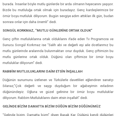
burada. İnsanlar böyle mutlu günlerde bir arda olmanın heyecanını yaşıyor.
Bizde bu mutluluğa ortak olmak için buradayız. Genç kardeşlerimize bir
ömür boyu mutluluk diliyorum. Bugün sevgiye adım attıkları ilk gün, budan
sonrası onlar için daha önemli’’ dedi.
SONGÜL KORKMAZ, “MUTLU GÜNLERİNE ORTAK OLDUK”
Genç çiftin mutluluklarına ortak olduklarını ifade eden Tv Programcısı ve
Sunucu Songül Korkmaz ise “Salih abi ve değerli eşi aile dostlarımız bu
mutlu günlerinde aralarında bulunmaktan onur duyduk. Genç çiftimizin bu
mutlu günlerine ortak olduk. Düğünü olan çiftimize bir ömür boyu
mutluluklar diliyorum” dedi.
RABBİM MUTLULUKLARINI DAİM ETSİN İNŞALLAH
Düğünün sunumunu üstlenen ve Türkülerle davetlileri eğlendiren sanatçı
Sılanaz,’’Çok değerli ve saygı duyduğum bir ağabeyimin evladının
düğünündeyiz. Oğluna ve güzel gelinine bir ömür boyu mutluluklar
diliyorum. Rabbim Mutluluklarını daim etsin inşallah’’ dedi.
GELİNDE BİZİM DAMATTA BİZİM DÜĞÜN BİZİM DÜĞÜNÜMÜZ
“Gelinde bizim, Damatta bizm” diyen Başak Kar, Düğünü kendi düğünleri