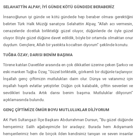
SELAHATTİN ALPAY; İYİ GÜNDE KÖTÜ GÜNDEDE BERABERİZ
İnsanoğlunun iyi günde ve kötü gündede hep beraber olması gerektiğini
belirten Türk Halk Müziği sanatçısı Selahattin Alpay, “Allah acı vermesin,
cenazelerde dostluk birlikteliği güzel oluyor, düğünlerde de öyle güzel
oluyor. Böyle güzel düğüne davet edildik, böyle bir ortamda olmaktan onur
duydum. Gençlere, Allah bir yastıkta kocaltsın diyorum’’ şeklinde konutu.
TUĞBA ÖZAY; DARISI BENİM BAŞIMA
Törene katılan Davetliler arasında en çok dikkatleri üzerine çeken Şarkıcı ve
eski manken Tuğba Özay, ’’Güzel birliktelik, görkemli bir düğünle taçlanıyor.
İnşallah genç çiftimizin mutlulukları daim olur. Dünya ve vatanımız için
inşallah hayırlı evlatlar yetiştirler. Düğün çok kalabalık, çifttin sevenleri ve
sevdikleri burada. Artık darısı benim başıma. Mutluluklar diliyorum’’
açıklamasında bulundu.
GENÇ ÇİFTİMİZE ÖMÜR BOYU MUTLULUKLAR DİLİYORUM
AK Parti Sultangazi İlçe Başkanı Abdurrahman Dursun, ’’Bu güzel düğünde
hemşerimiz Salih ağabeyimizle bir aradayız. Burada hem Adıyamanlı
hemşerilerimiz hem de birçok ilden kendisiniz tanıyan ve seven insanlar