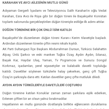
KARAHAN VE AVCI AİLESİNİN MUTLU GÜNÜ
Adıyaman Gergerli İşadamı ve Televiziyoncu Salih Karahan’ın oğlu Vedat
Karahan, Esra Avcı ile Rüya gibi bir düğün töreni ile Başakşehir Konistan
toplantı salonunda gerçekleştirilen düğün töreniyle evliliğe ilk adımı attılar.
DÜĞÜN TÖRENİNE BİR ÇOK ÜNLÜ İSİM KATILDI
Başakşehir’de düzenlenen düğün töreni Kuran-ı Kerim tilavetiyle başladı.
Ardından düzenlenen törenle çiftin resmi nikahı kıyıldı.
AK Parti Sultangazi İlçe Başkanı Abdurrahman Dursun, Türkücü Selahattin
Alpay, Ünlü Şarkıcı ve eski manken Tuğba Özay, Aydın Aydın, Sılanaz,
Başak Kar, Haydar Ulaş, Yaman, Tv Pogramcısı ve Sunucu Songül
Korkmaz, işadamları, yerel siyasetçiler ve kalabalık davetli topluluğu
katıldı. Davetliler söylenen türkülerle halay çekerken, genç çift Tuğba
Özay’ın şarkısıyla dans etti. Katılan davetliler genç çifte mutluluk diledi.
AYDIN AYDIN TÜRKÜLERİYLE DAVETLİLERİ COŞTURDU
Düğün törenine katılan Konuklar zaman zaman şarkılara eşlik ederken,
Evlenen çiftleri bir an olsun yalnız bırakmadılar.
Hayatlarının en mutlu gününde dostlarıyla birlikte eğlencenin doruklarına