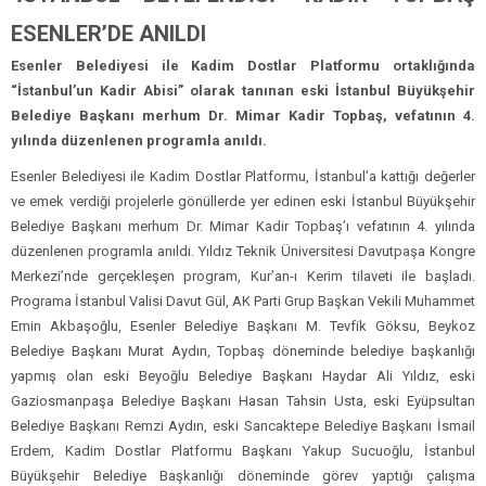
ESENLER’DE ANILDI
Esenler Belediyesi ile Kadim Dostlar Platformu ortaklığında
“İstanbul’un Kadir Abisi” olarak tanınan eski İstanbul Büyükşehir
Belediye Başkanı merhum Dr. Mimar Kadir Topbaş, vefatının 4.
yılında düzenlenen programla anıldı.
Esenler Belediyesi ile Kadim Dostlar Platformu, İstanbul’a kattığı değerler
ve emek verdiği projelerle gönüllerde yer edinen eski İstanbul Büyükşehir
Belediye Başkanı merhum Dr. Mimar Kadir Topbaş’ı vefatının 4. yılında
düzenlenen programla anıldı. Yıldız Teknik Üniversitesi Davutpaşa Kongre
Merkezi’nde gerçekleşen program, Kur’an-ı Kerim tilaveti ile başladı.
Programa İstanbul Valisi Davut Gül, AK Parti Grup Başkan Vekili Muhammet
Emin Akbaşoğlu, Esenler Belediye Başkanı M. Tevfik Göksu, Beykoz
Belediye Başkanı Murat Aydın, Topbaş döneminde belediye başkanlığı
yapmış olan eski Beyoğlu Belediye Başkanı Haydar Ali Yıldız, eski
Gaziosmanpaşa Belediye Başkanı Hasan Tahsin Usta, eski Eyüpsultan
Belediye Başkanı Remzi Aydın, eski Sancaktepe Belediye Başkanı İsmail
Erdem, Kadim Dostlar Platformu Başkanı Yakup Sucuoğlu, İstanbul
Büyükşehir Belediye Başkanlığı döneminde görev yaptığı çalışma