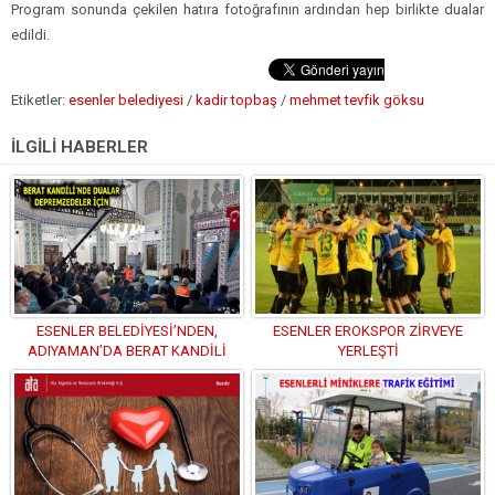
Program sonunda çekilen hatıra fotoğrafının ardından hep birlikte dualar
edildi.
Etiketler:
esenler belediyesi
/
kadir topbaş
/
mehmet tevfik göksu
İLGİLİ HABERLER
ESENLER BELEDİYESİ’NDEN,
ESENLER EROKSPOR ZİRVEYE
ADIYAMAN’DA BERAT KANDİLİ
YERLEŞTİ
PROGRAMI