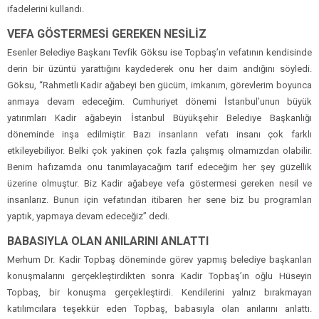
ifadelerini kullandı.
VEFA GÖSTERMESİ GEREKEN NESİLİZ
Esenler Belediye Başkanı Tevfik Göksu ise Topbaş’ın vefatının kendisinde
derin bir üzüntü yarattığını kaydederek onu her daim andığını söyledi.
Göksu, “Rahmetli Kadir ağabeyi ben gücüm, imkanım, görevlerim boyunca
anmaya devam edeceğim. Cumhuriyet dönemi İstanbul’unun büyük
yatırımları Kadir ağabeyin İstanbul Büyükşehir Belediye Başkanlığı
döneminde inşa edilmiştir. Bazı insanların vefatı insanı çok farklı
etkileyebiliyor. Belki çok yakinen çok fazla çalışmış olmamızdan olabilir.
Benim hafızamda onu tanımlayacağım tarif edeceğim her şey güzellik
üzerine olmuştur. Biz Kadir ağabeye vefa göstermesi gereken nesil ve
insanlarız. Bunun için vefatından itibaren her sene biz bu programları
yaptık, yapmaya devam edeceğiz” dedi.
BABASIYLA OLAN ANILARINI ANLATTI
Merhum Dr. Kadir Topbaş döneminde görev yapmış belediye başkanları
konuşmalarını gerçekleştirdikten sonra Kadir Topbaş’ın oğlu Hüseyin
Topbaş, bir konuşma gerçekleştirdi. Kendilerini yalnız bırakmayan
katılımcılara teşekkür eden Topbaş, babasıyla olan anılarını anlattı.