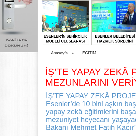
ESENLER’İN ŞEHİRCİLİK
ESENLER BELEDİYESİ
MODELİ ULUSLARASI
HAZIRLIK SÜRECİNİ
FORUMDA TANITILDI
BAŞLATTI
Anasayfa
EĞİTİM
»
İŞ’TE YAPAY ZEKÂ 
MEZUNLARINI VER
İŞ’TE YAPAY ZEKÂ PROJ
Esenler’de 10 bini aşkın ba
yapay zekâ eğitimlerini baş
mezuniyet heyecanı yaşayac
Bakanı Mehmet Fatih Kacır’ı