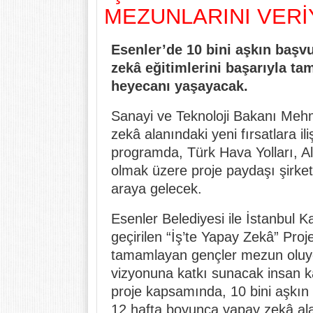
MEZUNLARINI VER
Esenler’de 10 bini aşkın başv
zekâ eğitimlerini başarıyla t
heyecanı yaşayacak.
Sanayi ve Teknoloji Bakanı Mehm
zekâ alanındaki yeni fırsatlara il
programda, Türk Hava Yolları, A
olmak üzere proje paydaşı şirketle
araya gelecek.
Esenler Belediyesi ile İstanbul K
geçirilen “İş’te Yapay Zekâ” Proj
tamamlayan gençler mezun oluyor
vizyonuna katkı sunacak insan ka
proje kapsamında, 10 bini aşkın
12 hafta boyunca yapay zekâ ala