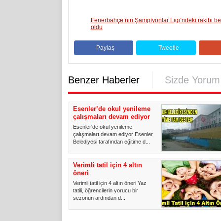
Fenerbahçe’nin Şampiyonlar Ligi’ndeki rakibi bel
oldu
Paylaş
Tweetle
Benzer Haberler
Sizde Yorum
Esenler’de okul yenileme
çalışmaları devam ediyor
Esenler'de okul yenileme
çalışmaları devam ediyor Esenler
Belediyesi tarafından eğitime d...
Verimli tatil için 4 altın
öneri
Verimli tatil için 4 altın öneri Yaz
tatili, öğrencilerin yorucu bir
sezonun ardından d...