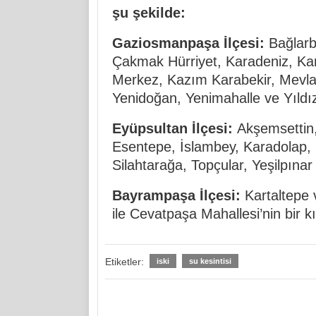
şu şekilde:
Gaziosmanpaşa İlçesi:
Bağlarb
Çakmak Hürriyet, Karadeniz, Kar
Merkez, Kazım Karabekir, Mevlan
Yenidoğan, Yenimahalle ve Yıldız
Eyüpsultan İlçesi:
Akşemsettin,
Esentepe, İslambey, Karadolap,
Silahtarağa, Topçular, Yeşilpına
Bayrampaşa İlçesi:
Kartaltepe 
ile Cevatpaşa Mahallesi’nin bir 
Etiketler:
iski
su kesintisi