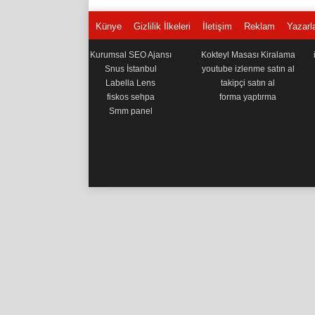
Künye
Gizlilik İlkeleri
İletişim
Reklam
Yazarl
Kurumsal SEO Ajansı
Kokteyl Masası Kiralama
Snus İstanbul
youtube izlenme satın al
Labella Lens
takipçi satın al
fiskos sehpa
forma yaptırma
Smm panel