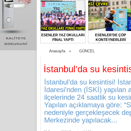
ESENLER YAZ OKULLARI
ESENLER’DE ÇÖP
FİNAL YAPTI
KONTEYNERLERİ
DÜZENLİ OLARAK
DEZENFEKTE EDİLİYOR
Anasayfa
GÜNCEL
»
İstanbul’da su kesintis
İstanbul’da su kesintisi! İs
İdaresi’nden (İSKİ) yapılan 
ilçelerinde 24 saatlik su kes
Yapılan açıklamaya göre: “S
nedeniyle gerçekleşecek depl
Merkezinde yapılacak...