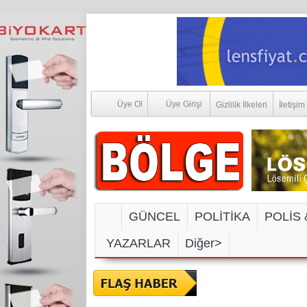
Üye Ol
Üye Girişi
Gizlilik İlkeleri
İletişim
GÜNCEL
POLİTİKA
POLİS 
YAZARLAR
Diğer>
SOSYAL MEDYA