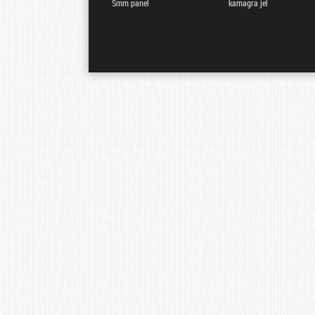
Smm panel
kamagra jel