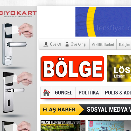
Üye Ol
Üye Girişi
Gizlilik İlkeleri
İletişim
GÜNCEL
POLİTİKA
POLİS & AD
SOSYAL MEDYA V