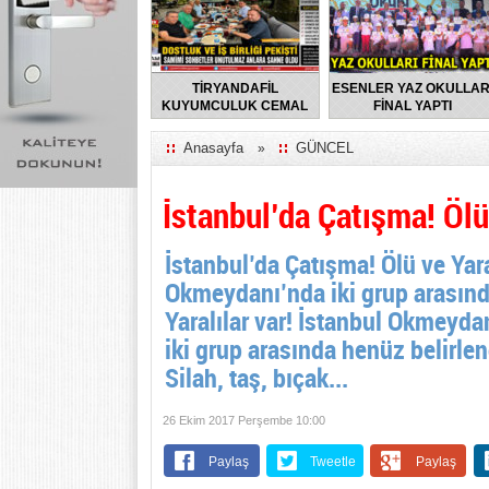
TİRYANDAFİL
ESENLER YAZ OKULLAR
KUYUMCULUK CEMAL
FİNAL YAPTI
TURGUT’UN EV
SAHİPLİĞİNDE
Anasayfa
GÜNCEL
»
FLORYA’DA ANLAMLI
BULUŞMA
İstanbul’da Çatışma! Ölü
İstanbul’da Çatışma! Ölü ve Yara
Okmeydanı’nda iki grup arasında
Yaralılar var! İstanbul Okmeyd
iki grup arasında henüz belirle
Silah, taş, bıçak...
26 Ekim 2017 Perşembe 10:00
Paylaş
Tweetle
Paylaş