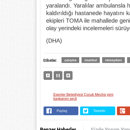
yaralandı. Yaralılar ambulansla ha
kaldırıldığı hastanede hayatını k
ekipleri TOMA ile mahallede geniş
olay yerindeki incelemeleri sürüy
(DHA)
Etiketler:
çatışma
istanbul
okmeydanı
Esenler Belediyesi Çocuk Meclisi yeni
başkanını seçti
Paylaş
Tweetle
Benzer Haberler
Sizde Yorum Yap