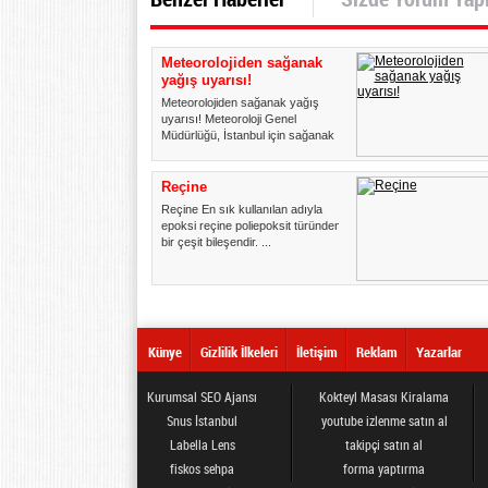
Meteorolojiden sağanak
yağış uyarısı!
Meteorolojiden sağanak yağış
uyarısı! Meteoroloji Genel
Müdürlüğü, İstanbul için sağanak
...
Reçine
Reçine En sık kullanılan adıyla
epoksi reçine poliepoksit türünden
bir çeşit bileşendir. ...
Künye
Gizlilik İlkeleri
İletişim
Reklam
Yazarlar
Kurumsal SEO Ajansı
Kokteyl Masası Kiralama
Snus İstanbul
youtube izlenme satın al
Labella Lens
takipçi satın al
fiskos sehpa
forma yaptırma