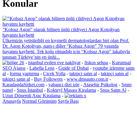
Konular
”Kolsuz Agop” olarak bilinen ünlü cildiyeci Agop Kotoğyan
hayatını kaybetti
Ülkemizin yetiştirdiği en kıymetli dermatologlardan biri olan Prof.
Dr. Agop Kotoğyan, nam-ı diğer “Kolsuz Agop” 79 yaşında
hayatını kaybetti. Tek kolu olmadığı için “Kolsuz Agop” lakabıyla
tanınan Türkiye’nin en ünlü...
-
istanbul evden eve nakliyat
-
fiskos sehpa
-
Kurumsal
SEO Ajansı
-
Labella Lens
-
Guide of Dubai
-
youtube izlenme satın
al
-
forma yaptırma
-
Çiçek Yolla
-
takipçi satın al
-
takipçi satın al
-
takipçi satın al
-
Buy Followers
-
www.dmsauto.com.tr
-
KaradagdaSirket.com
-
yabancı dizi izle
-
Ataşehir Psikolog
-
Smm
panel
-
Snus İstanbul
-
Kokteyl Masası Kiralama
-
Snus Satın Al
-
Uzun Dönemli Araç Kiralama
-
Anasayfa
Normal Görünüm
Sayfa Başı