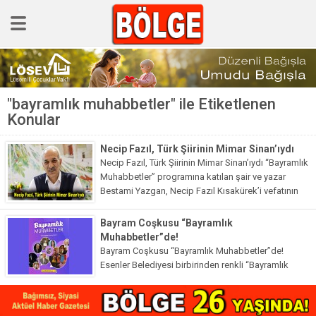
GÜNCEL
"bayramlık muhabbetler" ile Etiketlenen
POLİTİKA
Konular
Polis & Adliye
Necip Fazıl, Türk Şiirinin Mimar Sinan’ıydı
SPOR
Necip Fazıl, Türk Şiirinin Mimar Sinan’ıydı “Bayramlık
Muhabbetler” programına katılan şair ve yazar
EKONOMİ
Bestami Yazgan, Necip Fazıl Kısakürek’i vefatının
sene-i devriyesinde yâd ederek, “Üstat Necip Fazıl
YAZARLAR
Kısakürek, Türk şiirinin Mimar...
Bayram Coşkusu “Bayramlık
Sağlık & Yaşam
Muhabbetler”de!
Bayram Coşkusu “Bayramlık Muhabbetler”de!
Kültür & Sanat
Esenler Belediyesi birbirinden renkli “Bayramlık
Muhabbetler” programlarıyla, bayram coşkusunu
EĞİTİM
evlere taşıyor. Sokağa çıkma kısıtlamasından dolayı
bayramı evde geçirenler için özel bir program
Müzik & Magazin