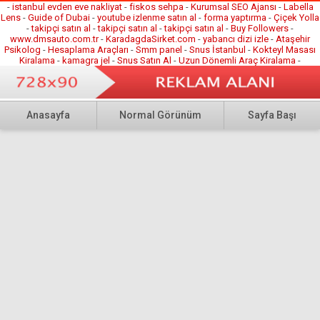
hazırlayan Esenler Belediyesi, “Bayramlık...
-
istanbul evden eve nakliyat
-
fiskos sehpa
-
Kurumsal SEO Ajansı
-
Labella
Lens
-
Guide of Dubai
-
youtube izlenme satın al
-
forma yaptırma
-
Çiçek Yolla
-
takipçi satın al
-
takipçi satın al
-
takipçi satın al
-
Buy Followers
-
www.dmsauto.com.tr
-
KaradagdaSirket.com
-
yabancı dizi izle
-
Ataşehir
Psikolog
-
Hesaplama Araçları
-
Smm panel
-
Snus İstanbul
-
Kokteyl Masası
Kiralama
-
kamagra jel
-
Snus Satın Al
-
Uzun Dönemli Araç Kiralama
-
Anasayfa
Normal Görünüm
Sayfa Başı