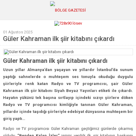
01 Ağustos 2025
GÜNCEL
Güler Kahraman ilk şiir kitabını çıkardı
POLİTİKA
Polis & Adliye
Güler Kahraman ilk şiir kitabını çıkardı
SPOR
Uzun yıllar Almanya’dan yaşayan ve yıllardır İstanbul’da sunum
yaptığı sahnelerde o muhteşem ses tonuyla okuduğu duygulu
EKONOMİ
şiirleriyle renk katan Radyo ve TV programcısı, şair Güler
YAZARLAR
Kahraman ilk şiir kitabını Siyah Beyaz Yayınları etiketi ile çıkardı.
Hayatın yükünü tek başına sırtlayıp içindeki sızıyı şiirlere döken
Sağlık & Yaşam
Radyo ve TV programcısı kimliğiyle tanınan Güler Kahraman,
Kültür & Sanat
yıllardır içinde taşıdığı şiirleriyle edebiyat dünyasına muhteşem bir
giriş yaptı…
EĞİTİM
Radyo ve TV programcısı Güler Kahraman geçtiğimiz günlerde çıkarmış
Müzik & Magazin
olduğu
“Benden Kalan İzler”
ismini verdiği ilk şiir kitabının baskısını