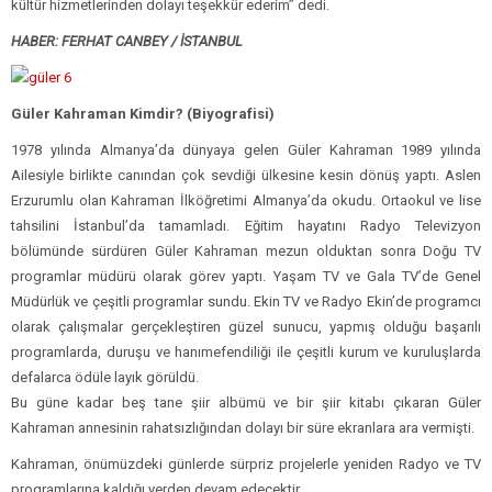
kültür hizmetlerinden dolayı teşekkür ederim” dedi.
HABER: FERHAT CANBEY / İSTANBUL
Güler Kahraman Kimdir? (Biyografisi)
1978 yılında Almanya’da dünyaya gelen Güler Kahraman 1989 yılında
Ailesiyle birlikte canından çok sevdiği ülkesine kesin dönüş yaptı. Aslen
Erzurumlu olan Kahraman İlköğretimi Almanya’da okudu. Ortaokul ve lise
tahsilini İstanbul’da tamamladı. Eğitim hayatını Radyo Televizyon
bölümünde sürdüren Güler Kahraman mezun olduktan sonra Doğu TV
programlar müdürü olarak görev yaptı. Yaşam TV ve Gala TV’de Genel
Müdürlük ve çeşitli programlar sundu. Ekin TV ve Radyo Ekin’de programcı
olarak çalışmalar gerçekleştiren güzel sunucu, yapmış olduğu başarılı
programlarda, duruşu ve hanımefendiliği ile çeşitli kurum ve kuruluşlarda
defalarca ödüle layık görüldü.
Bu güne kadar beş tane şiir albümü ve bir şiir kitabı çıkaran Güler
Kahraman annesinin rahatsızlığından dolayı bir süre ekranlara ara vermişti.
Kahraman, önümüzdeki günlerde sürpriz projelerle yeniden Radyo ve TV
programlarına kaldığı yerden devam edecektir.