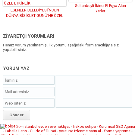
Sultanbeyli İkinci El Eşya Alan
ESENLER BELEDİYESİ’NDEN
Yerler
DÜNYA BİSİKLET GÜNÜ’NE ÖZEL
ETKİNLİK
ZİYARETÇİ YORUMLARI
Henüz yorum yapılmamış. İlk yorumu aşağıdaki form aracılığıyla siz
yapabilirsiniz.
YORUM YAZ
-
istanbul evden eve nakliyat
-
fiskos sehpa
-
Kurumsal SEO Ajansı
-
Labella Lens
-
Guide of Dubai
-
youtube izlenme satın al
-
forma yaptırma
-