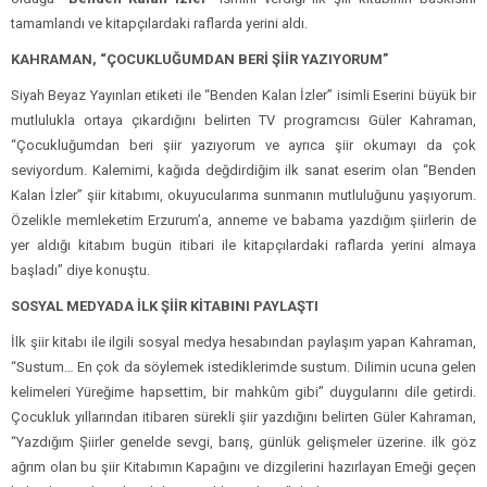
tamamlandı ve kitapçılardaki raflarda yerini aldı.
KAHRAMAN, “ÇOCUKLUĞUMDAN BERİ ŞİİR YAZIYORUM”
Siyah Beyaz Yayınları etiketi ile “Benden Kalan İzler” isimli Eserini büyük bir
mutlulukla ortaya çıkardığını belirten TV programcısı Güler Kahraman,
“Çocukluğumdan beri şiir yazıyorum ve ayrıca şiir okumayı da çok
seviyordum. Kalemimi, kağıda değdirdiğim ilk sanat eserim olan “Benden
Kalan İzler” şiir kitabımı, okuyucularıma sunmanın mutluluğunu yaşıyorum.
Özelikle memleketim Erzurum’a, anneme ve babama yazdığım şiirlerin de
yer aldığı kitabım bugün itibari ile kitapçılardaki raflarda yerini almaya
başladı” diye konuştu.
SOSYAL MEDYADA İLK ŞİİR KİTABINI PAYLAŞTI
İlk şiir kitabı ile ilgili sosyal medya hesabından paylaşım yapan Kahraman,
“Sustum… En çok da söylemek istediklerimde sustum. Dilimin ucuna gelen
kelimeleri Yüreğime hapsettim, bir mahkûm gibi” duygularını dile getirdi.
Çocukluk yıllarından itibaren sürekli şiir yazdığını belirten Güler Kahraman,
“Yazdığım Şiirler genelde sevgi, barış, günlük gelişmeler üzerine. ilk göz
ağrım olan bu şiir Kitabımın Kapağını ve dizgilerini hazırlayan Emeği geçen