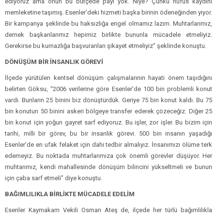
ediyoruz ama onun bu bütçede payı yok. Niye? Çünkü nüfus kaydını
memleketine taşımış. Esenler’deki hizmeti başka birinin ödeneğinden yiyor.
Bir kampanya şeklinde bu haksızlığa engel olmamız lazım. Muhtarlarımız,
dernek başkanlarımız hepimiz birlikte bununla mücadele etmeliyiz.
Gerekirse bu kurnazlığa başvuranları şikayet etmeliyiz” şeklinde konuştu.
DÖNÜŞÜM BİR İNSANLIK GÖREVİ
İlçede yürütülen kentsel dönüşüm çalışmalarının hayati önem taşıdığını
belirten Göksu, “2006 verilerine göre Esenler’de 100 bin problemli konut
vardı. Bunların 25 binini biz dönüştürdük. Geriye 75 bin konut kaldı. Bu 75
bin konutun 50 binini askeri bölgeye transfer ederek çözeceğiz. Diğer 25
bin konut için yoğun gayret sarf ediyoruz. Bu işler, zor işler. Bu bizim için
tarihi, milli bir görev, bu bir insanlık görevi. 500 bin insanın yaşadığı
Esenler’de en ufak felaket için dahi tedbir almalıyız. İnsanımızı ölüme terk
edemeyiz. Bu noktada muhtarlarımıza çok önemli görevler düşüyor. Her
muhtarımız, kendi mahallesinde dönüşüm bilincini yükseltmeli ve bunun
için çaba sarf etmeli” diye konuştu.
BAĞIMLILIKLA BİRLİKTE MÜCADELE EDELİM
Esenler Kaymakam Vekili Osman Ateş de, ilçede her türlü bağımlılıkla