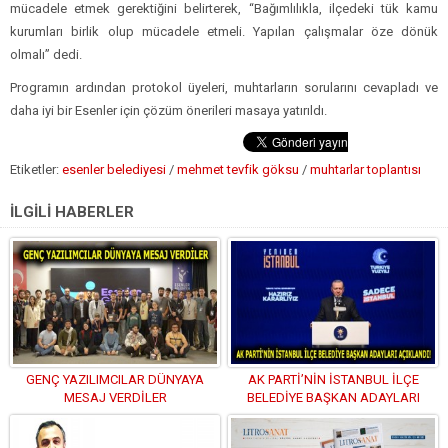
mücadele etmek gerektiğini belirterek, “Bağımlılıkla, ilçedeki tük kamu
kurumları birlik olup mücadele etmeli. Yapılan çalışmalar öze dönük
olmalı” dedi.
Programın ardından protokol üyeleri, muhtarların sorularını cevapladı ve
daha iyi bir Esenler için çözüm önerileri masaya yatırıldı.
Etiketler:
esenler belediyesi
/
mehmet tevfik göksu
/
muhtarlar toplantısı
İLGİLİ HABERLER
GENÇ YAZILIMCILAR DÜNYAYA
AK PARTİ’NİN İSTANBUL İLÇE
MESAJ VERDİLER
BELEDİYE BAŞKAN ADAYLARI
AÇIKLANDI!