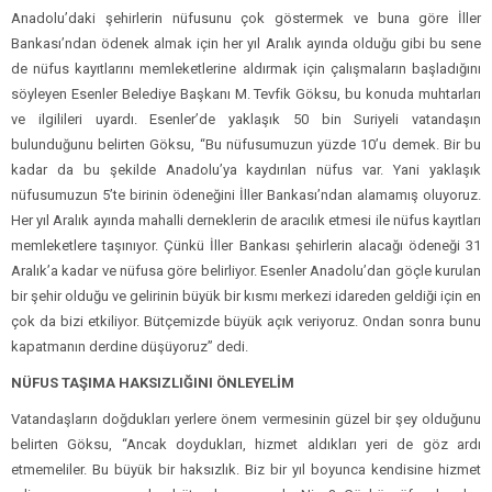
Anadolu’daki şehirlerin nüfusunu çok göstermek ve buna göre İller
Bankası’ndan ödenek almak için her yıl Aralık ayında olduğu gibi bu sene
de nüfus kayıtlarını memleketlerine aldırmak için çalışmaların başladığını
söyleyen Esenler Belediye Başkanı M. Tevfik Göksu, bu konuda muhtarları
ve ilgilileri uyardı. Esenler’de yaklaşık 50 bin Suriyeli vatandaşın
bulunduğunu belirten Göksu, “Bu nüfusumuzun yüzde 10’u demek. Bir bu
kadar da bu şekilde Anadolu’ya kaydırılan nüfus var. Yani yaklaşık
nüfusumuzun 5’te birinin ödeneğini İller Bankası’ndan alamamış oluyoruz.
Her yıl Aralık ayında mahalli derneklerin de aracılık etmesi ile nüfus kayıtları
memleketlere taşınıyor. Çünkü İller Bankası şehirlerin alacağı ödeneği 31
Aralık’a kadar ve nüfusa göre belirliyor. Esenler Anadolu’dan göçle kurulan
bir şehir olduğu ve gelirinin büyük bir kısmı merkezi idareden geldiği için en
çok da bizi etkiliyor. Bütçemizde büyük açık veriyoruz. Ondan sonra bunu
kapatmanın derdine düşüyoruz” dedi.
NÜFUS TAŞIMA HAKSIZLIĞINI ÖNLEYELİM
Vatandaşların doğdukları yerlere önem vermesinin güzel bir şey olduğunu
belirten Göksu, “Ancak doydukları, hizmet aldıkları yeri de göz ardı
etmemeliler. Bu büyük bir haksızlık. Biz bir yıl boyunca kendisine hizmet