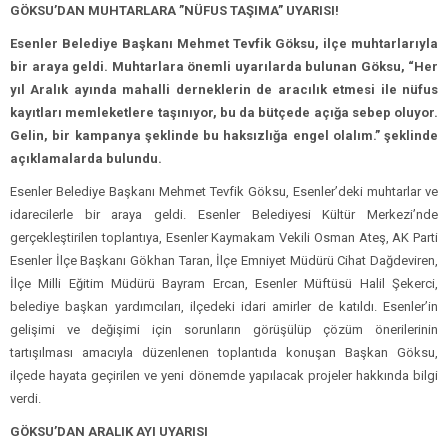
GÖKSU’DAN MUHTARLARA ”NÜFUS TAŞIMA” UYARISI!
Esenler Belediye Başkanı Mehmet Tevfik Göksu, ilçe muhtarlarıyla
bir araya geldi. Muhtarlara önemli uyarılarda bulunan Göksu, “Her
yıl Aralık ayında mahalli derneklerin de aracılık etmesi ile nüfus
kayıtları memleketlere taşınıyor, bu da bütçede açığa sebep oluyor.
Gelin, bir kampanya şeklinde bu haksızlığa engel olalım.” şeklinde
açıklamalarda bulundu.
Esenler Belediye Başkanı Mehmet Tevfik Göksu, Esenler’deki muhtarlar ve
idarecilerle bir araya geldi. Esenler Belediyesi Kültür Merkezi’nde
gerçekleştirilen toplantıya, Esenler Kaymakam Vekili Osman Ateş, AK Parti
Esenler İlçe Başkanı Gökhan Taran, İlçe Emniyet Müdürü Cihat Dağdeviren,
İlçe Milli Eğitim Müdürü Bayram Ercan, Esenler Müftüsü Halil Şekerci,
belediye başkan yardımcıları, ilçedeki idari amirler de katıldı. Esenler’in
gelişimi ve değişimi için sorunların görüşülüp çözüm önerilerinin
tartışılması amacıyla düzenlenen toplantıda konuşan Başkan Göksu,
ilçede hayata geçirilen ve yeni dönemde yapılacak projeler hakkında bilgi
verdi.
GÖKSU’DAN ARALIK AYI UYARISI