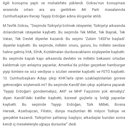
ilgili konuşma yaptı ve muhalefete yüklendi. Göksu’nun konuşması
sırasında ortam ara ara gerilirken AK Parti masalarında
Cumhurbaşkanı Recep Tayyip Erdoğan adına sloganlar atıldı.
M.Tevfik Göksu, “Seçimde Türkiye’yi bölmek isteyenler, Türkiye’yi arkasında
dolandırmak isteyenler kaybetti. Bu seçimde Tek Millet, Tek Bayrak, Tek
Vatan, Tek Devlet diyenler kazandı. Bu seçimi ‘Zulüm 1453’te başladı’
diyenler kaybetti. Bu seçimde, milletin onuru, gururu, bu milletin sevdası
haline gelmiş İHA, SİHA, Kızılelmaları durduracaklarını söyleyenler kaybetti.
Bu seçimde kapalı kapı arkasında devletin ve milletin bekasını ortadan
kaldırmak için anlaşma yapanlar, Amerika’da yoldan geçerken hamburger
yiyip kimlere ne söz verdiyse o sözleri verenler kaybetti ve FETÖ kaybetti.
13. Cumhurbaşkanı Adayı çıkıp KHK’larla işten uzaklaştırılanları göreve
getireceğini söylemedi mi? Bu seçimde Kandil’den çıkıp açıklama yaparak
‘Tayyip Erdoğan’ı göndermeliyiz, AKP ve MHP Faşizmini yok etmeliyiz’
diyen Kandil’deki katiller kaybetti, küresel güçlerle iş birliği yapanlar
kaybetti. Bu seçimde Tayyip Erdoğan, Türk Milleti, Bosna
Hersek, Azerbaycan, Filistin, dünya mazlumları 86 milyon Türkiye ve
gerçekler kazandı. Türkiye’nin şahlanışı başlıyor, arkadaşlar bundan sonra
kendi iç meseleleriyle uğraşa dursunlar” dedi.