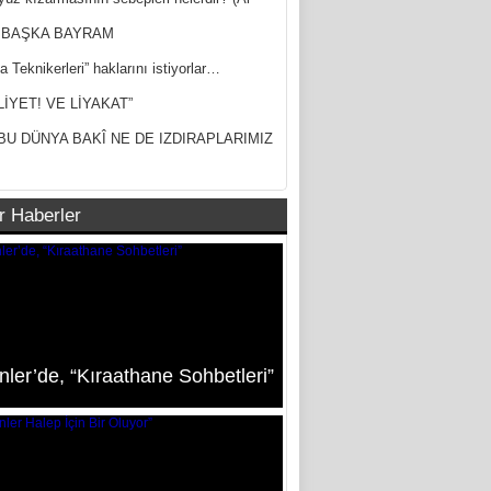
ak)
 BAŞKA BAYRAM
a Teknikerleri” haklarını istiyorlar…
LİYET! VE LİYAKAT”
BU DÜNYA BAKÎ NE DE IZDIRAPLARIMIZ
r Haberler
ler’de, “Kıraathane Sohbetleri”