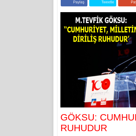
Paylaş
Tweetle
Pa
GÖKSU: CUMHURİ
RUHUDUR