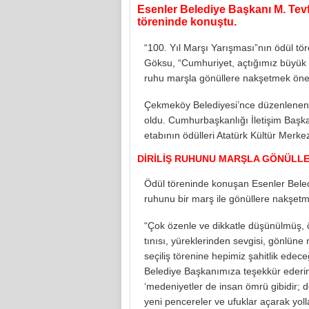
Esenler Belediye Başkanı M. Tev
töreninde konuştu.
“100. Yıl Marşı Yarışması”nın ödül tö
Göksu, “Cumhuriyet, açtığımız büyük bi
ruhu marşla gönüllere nakşetmek öneml
Çekmeköy Belediyesi’nce düzenlenen “10
oldu. Cumhurbaşkanlığı İletişim Başka
etabının ödülleri Atatürk Kültür Merkez
DİRİLİŞ RUHUNU MARŞLA GÖNÜLL
Ödül töreninde konuşan Esenler Beledi
ruhunu bir marş ile gönüllere nakşetme
“Çok özenle ve dikkatle düşünülmüş, 
tınısı, yüreklerinden sevgisi, gönlüne
seçiliş törenine hepimiz şahitlik ede
Belediye Başkanımıza teşekkür ederim. 
‘medeniyetler de insan ömrü gibidir; 
yeni pencereler ve ufuklar açarak yol