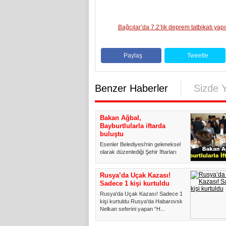
Bağcılar’da 7.2’lik deprem tatbikatı yapı
Paylaş
Tweetle
Benzer Haberler
Sizde 
Bakan Ağbal,
Bayburtlularla iftarda
buluştu
Esenler Belediyesi'nin geleneksel
olarak düzenlediği Şehir İftarları
programı devam ediyor...
Rusya’da Uçak Kazası!
Sadece 1 kişi kurtuldu
Rusya'da Uçak Kazası! Sadece 1
kişi kurtuldu Rusya'da Habarovsk-
Nelkan seferini yapan “H...