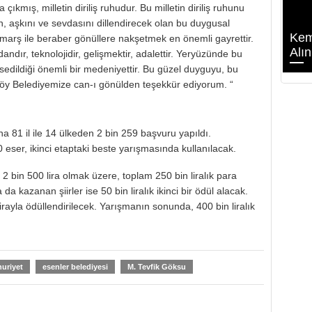
a çıkmış, milletin diriliş ruhudur. Bu milletin diriliş ruhunu
n, aşkını ve sevdasını dillendirecek olan bu duygusal
Kem
marş ile beraber gönüllere nakşetmek en önemli gayrettir.
Alın
dandır, teknolojidir, gelişmektir, adalettir. Yeryüzünde bu
hsedildiği önemli bir medeniyettir. Bu güzel duyguyu, bu
öy Belediyemize can-ı gönülden teşekkür ediyorum. “
na 81 il ile 14 ülkeden 2 bin 259 başvuru yapıldı.
0 eser, ikinci etaptaki beste yarışmasında kullanılacak.
e 2 bin 500 lira olmak üzere, toplam 250 bin liralık para
a kazanan şiirler ise 50 bin liralık ikinci bir ödül alacak.
lirayla ödüllendirilecek. Yarışmanın sonunda, 400 bin liralık
uriyet
esenler belediyesi
M. Tevfik Göksu