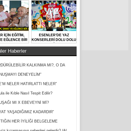
R İÇİN EĞİTİM,
ESENLER’DE YAZ
E EĞLENCE BİR
KONSERLERİ DOLU DOLU
ARADA
GEÇİYOR
ler Haberler
DÜRÜLEBİLİR KALKINMA MI?, O DA
MİŞ?
NUŞMAYI DENEYELİM”
E’M NELER HATIRLATTI NELER”
la ile Kıble Nasıl Tespit Edilir?
UŞAĞI MI X EBEVEYNİ Mİ?
YAT YAŞADIĞIMIZ KADARDIR”
TIĞIN HER İYİLİĞİ BELGELEME
yüz kızarmasının sebepleri nelerdir? (Al