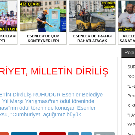
OKULLARI
ESENLER’DE ÇÖP
ESENLER’DE TRAFİĞİ
AİLELE
PTI
KONTEYNERLERİ
RAHATLATACAK
SANAT V
DÜZENLİ OLARAK
ÇÖZÜMLER ÜRETİLİYOR
DEZENFEKTE EDİLİYOR
Popü
SÜR
YET, MİLLETİN DİRİLİŞ
NEY
”KO
”EF
İN DİRİLİŞ RUHUDUR Esenler Belediye
Pusu
 Yıl Marşı Yarışması”nın ödül töreninde
X K
ması”nın ödül töreninde konuşan Esenler
su, “Cumhuriyet, açtığımız büyük...
”HA
YAP
Ani 