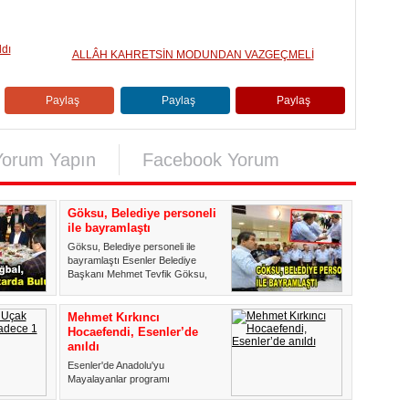
ldı
ALLÂH KAHRETSİN MODUNDAN VAZGEÇMELİ
Paylaş
Paylaş
Paylaş
Yorum Yapın
Facebook Yorum
Göksu, Belediye personeli
ile bayramlaştı
Göksu, Belediye personeli ile
bayramlaştı Esenler Belediye
Başkanı Mehmet Tevfik Göksu,
B...
Mehmet Kırkıncı
Hocaefendi, Esenler’de
anıldı
Esenler'de Anadolu'yu
Mayalayanlar programı
kapsamında Mehmet Kırkıncı
Hocaefendi, ölümünü...