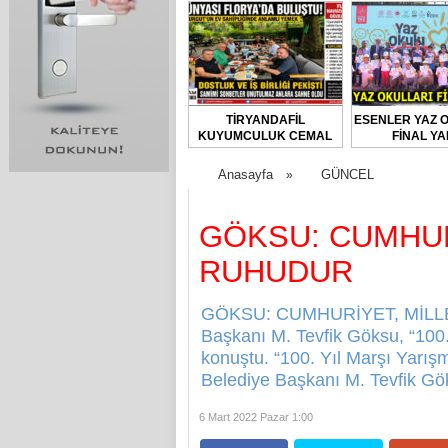
TİRYANDAFİL
ESENLER YAZ 
KUYUMCULUK CEMAL
FİNAL YA
TURGUT’UN EV
SAHİPLİĞİNDE
Anasayfa
GÜNCEL
»
FLORYA’DA ANLAMLI
BULUŞMA
GÖKSU: CUMHURİ
RUHUDUR
GÖKSU: CUMHURİYET, MİLLET
Başkanı M. Tevfik Göksu, “100.
konuştu. “100. Yıl Marşı Yarış
Belediye Başkanı M. Tevfik Gök
6 Mart 2022 Pazar 1:00