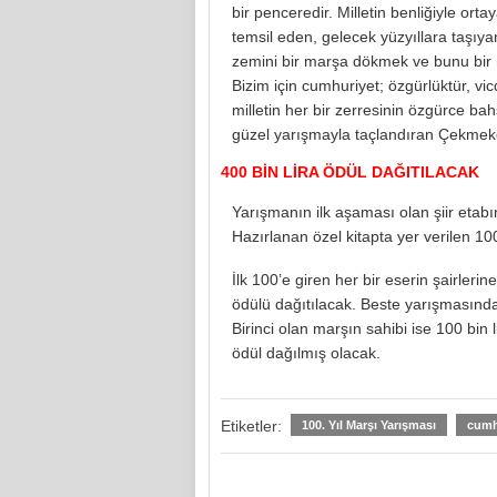
bir penceredir. Milletin benliğiyle ortay
temsil eden, gelecek yüzyıllara taşıya
zemini bir marşa dökmek ve bunu bir 
Bizim için cumhuriyet; özgürlüktür, vic
milletin her bir zerresinin özgürce ba
güzel yarışmayla taçlandıran Çekmek
400 BİN LİRA ÖDÜL DAĞITILACAK
Yarışmanın ilk aşaması olan şiir etabı
Hazırlanan özel kitapta yer verilen 10
İlk 100’e giren her bir eserin şairlerin
ödülü dağıtılacak. Beste yarışmasında d
Birinci olan marşın sahibi ise 100 bin 
ödül dağılmış olacak.
Etiketler:
100. Yıl Marşı Yarışması
cumh