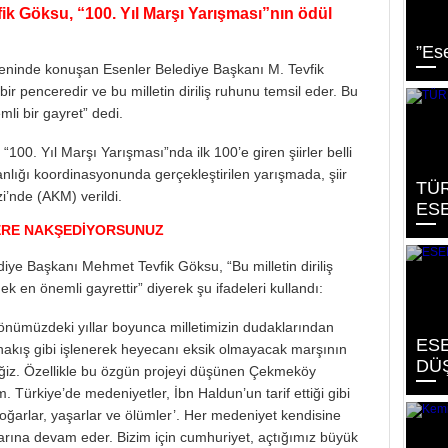
fik Göksu
, “100. Yıl Marşı Yarışması”nın ödül
”Ese
reninde konuşan Esenler Belediye Başkanı M. Tevfik
r penceredir ve bu milletin diriliş ruhunu temsil eder. Bu
i bir gayret” dedi.
0. Yıl Marşı Yarışması”nda ilk 100’e giren şiirler belli
nlığı koordinasyonunda gerçekleştirilen yarışmada, şiir
TÜR
i’nde (AKM) verildi.
ES
ERE NAKŞEDİYORSUNUZ
ye Başkanı Mehmet Tevfik Göksu, “Bu milletin diriliş
k en önemli gayrettir” diyerek şu ifadeleri kullandı:
önümüzdeki yıllar boyunca milletimizin dudaklarından
ES
 nakış gibi işlenerek heyecanı eksik olmayacak marşının
DÜ
ceğiz. Özellikle bu özgün projeyi düşünen Çekmeköy
Türkiye’de medeniyetler, İbn Haldun’un tarif ettiği gibi
doğarlar, yaşarlar ve ölümler’. Her medeniyet kendisine
larına devam eder. Bizim için cumhuriyet, açtığımız büyük