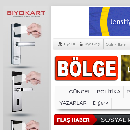
Üye Ol
Üye Girişi
Gizlilik İlkeleri
GÜNCEL
POLİTİKA
P
YAZARLAR
Diğer>
SOSYAL M