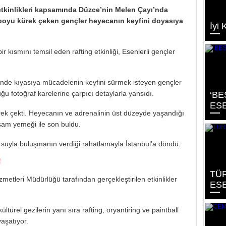
etkinlikleri kapsamında Düzce’nin Melen Çayı’nda
 boyu kürek çeken gençler heyecanın keyfini doyasıya
İyi 
r kısmını temsil eden rafting etkinliği, Esenlerli gençler
de kıyasıya mücadelenin keyfini sürmek isteyen gençler
uğu fotoğraf karelerine çarpıcı detaylarla yansıdı.
‘BE
ESE
ek çekti. Heyecanın ve adrenalinin üst düzeyde yaşandığı
şam yemeği ile son buldu.
suyla buluşmanın verdiği rahatlamayla İstanbul’a döndü.
!
TÜR
metleri Müdürlüğü tarafından gerçekleştirilen etkinlikler
ESE
ültürel gezilerin yanı sıra rafting, oryantiring ve paintball
yaşatıyor.