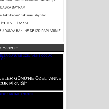
ak)
 BAŞKA BAYRAM
a Teknikerleri” haklarını istiyorlar…
LİYET! VE LİYAKAT”
BU DÜNYA BAKÎ NE DE IZDIRAPLARIMIZ
r Haberler
NELER GÜNÜ’NE ÖZEL ”ANNE
UK PİKNİĞİ”