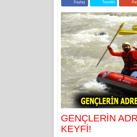
Paylaş
Tweetle
Pa
GENÇLERİN ADR
KEYFİ!