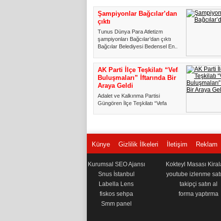
Şampiyonlar Bağcılar’dan
çıktı
Tunus Dünya Para Atletizm
şampiyonları Bağcılar’dan çıktı
Bağcılar Belediyesi Bedensel En...
AK Parti İlçe Teşkilatı “Vefa
Buluşmaları” İftarında Bir
Araya Geldi
Adalet ve Kalkınma Partisi
Güngören İlçe Teşkilatı “Vefa
Buluşmaları” İftarında Bir Araya ...
Künye
Gizlilik İlkeleri
İletişim
Reklam
Kurumsal SEO Ajansı
Kokteyl Masası Kira
Snus İstanbul
youtube izlenme satı
Labella Lens
takipçi satın al
fiskos sehpa
forma yaptırma
Smm panel