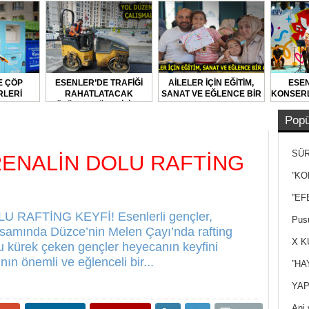
E ÇÖP
ESENLER’DE TRAFİĞİ
AİLELER İÇİN EĞİTİM,
ESEN
LERİ
RAHATLATACAK
SANAT VE EĞLENCE BİR
KONSERL
LARAK
ÇÖZÜMLER ÜRETİLİYOR
ARADA
DİLİYOR
Popü
SÜR
ENALİN DOLU RAFTİNG
NEY
”KO
”EF
RAFTİNG KEYFİ! Esenlerli gençler,
Pusu
psamında Düzce’nin Melen Çayı’nda rafting
X K
u kürek çeken gençler heyecanın keyfini
ın önemli ve eğlenceli bir...
”HA
YAP
Ani 