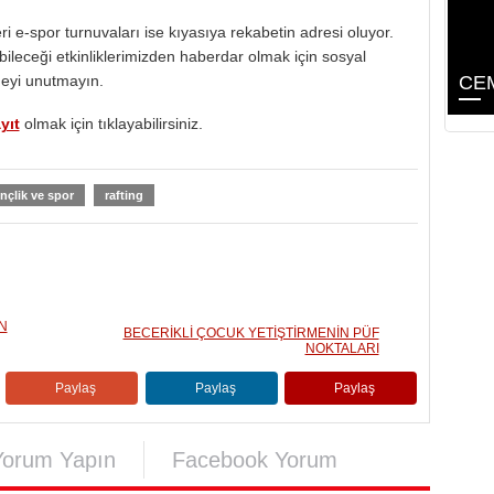
ri e-spor turnuvaları ise kıyasıya rekabetin adresi oluyor.
bileceği etkinliklerimizden haberdar olmak için sosyal
meyi unutmayın.
CEM
yıt
olmak için tıklayabilirsiniz.
nçlik ve spor
rafting
N
BECERİKLİ ÇOCUK YETİŞTİRMENİN PÜF
NOKTALARI
Paylaş
Paylaş
Paylaş
Yorum Yapın
Facebook Yorum