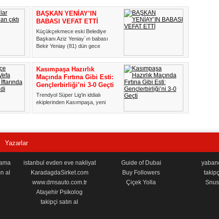
BAŞKAN YENİAY’IN
BABASI VEFAT ETTİ
Küçükçekmece eski Belediye
Başkanı Aziz Yeniay´ın babası
Bekir Yeniay (81) dün gece
hayatı...
Kasımpaşa Hazırlık
Maçında Fırtına Gibi Esti:
Gençlerbirliği’ni 3-0 Geçti
Trendyol Süper Lig'in iddialı
ekiplerinden Kasımpaşa, yeni
sezon hazırlıkları kapsamında ç...
Yazarlar
lama
istanbul evden eve nakliyat
Guide of Dubai
yabancı
n al
KaradagdaSirket.com
Buy Followers
takipç
www.dmsauto.com.tr
Çiçek Yolla
Snus 
Ataşehir Psikolog
takipçi satın al