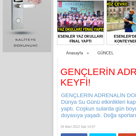
ESENLER YAZ OKULLARI
ESENLER’D
FİNAL YAPTI
KONTEYNER
DÜZENLİ O
DEZENFEKTE E
Anasayfa
GÜNCEL
»
GENÇLERİN ADR
KEYFİ!
GENÇLERİN ADRENALİN DOLU 
Dünya Su Günü etkinlikleri ka
yaptı. Coşkun sularda gün boy
doyasıya yaşadı. Doğa sporların
29 Mart 2022 Salı 14:57