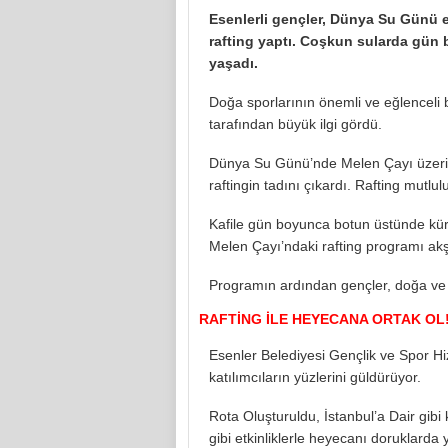
Esenlerli gençler, Dünya Su Günü 
rafting yaptı. Coşkun sularda gün
yaşadı.
Doğa sporlarının önemli ve eğlenceli bi
tarafından büyük ilgi gördü.
Dünya Su Günü’nde Melen Çayı üzerin
raftingin tadını çıkardı. Rafting mutlul
Kafile gün boyunca botun üstünde kür
Melen Çayı’ndaki rafting programı ak
Programın ardından gençler, doğa ve 
RAFTİNG İLE HEYECANA ORTAK OL
Esenler Belediyesi Gençlik ve Spor Hiz
katılımcıların yüzlerini güldürüyor.
Rota Oluşturuldu, İstanbul’a Dair gibi k
gibi etkinliklerle heyecanı doruklarda 