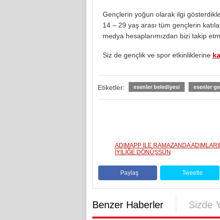
Gençlerin yoğun olarak ilgi gösterdikle
14 – 29 yaş arası tüm gençlerin katıla
medya hesaplarımızdan bizi takip et
Siz de gençlik ve spor etkinliklerine
ka
Etiketler:
esenler belediyesi
esenler ge
ADIMAPP İLE RAMAZANDA ADIMLARI
İYİLİĞE DÖNÜŞSÜN
Paylaş
Tweetle
Benzer Haberler
Sizde 