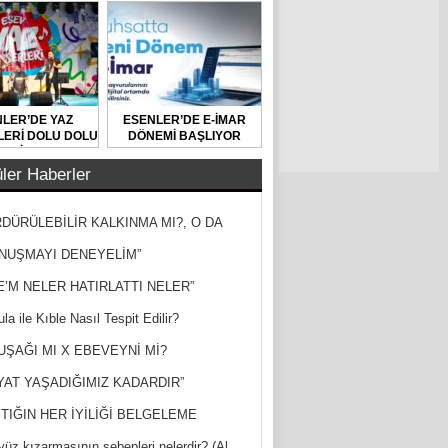
LER’DE YAZ
ESENLER’DE E-İMAR
ERİ DOLU DOLU
DÖNEMİ BAŞLIYOR
GEÇİYOR
ler Haberler
DÜRÜLEBİLİR KALKINMA MI?, O DA
MİŞ?
NUŞMAYI DENEYELİM”
E’M NELER HATIRLATTI NELER”
la ile Kıble Nasıl Tespit Edilir?
UŞAĞI MI X EBEVEYNİ Mİ?
YAT YAŞADIĞIMIZ KADARDIR”
TIĞIN HER İYİLİĞİ BELGELEME
yüz kızarmasının sebepleri nelerdir? (Al