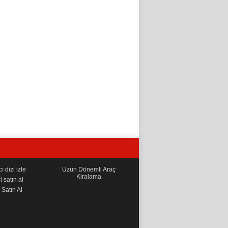
 dizi izle
Uzun Dönemli Araç
Kiralama
i satın al
Satın Al