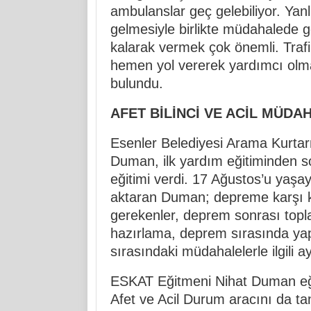
ambulanslar geç gelebiliyor. Ya
gelmesiyle birlikte müdahalede ge
kalarak vermek çok önemli. Trafi
hemen yol vererek yardımcı olmal
bulundu.
AFET BİLİNCİ VE ACİL MÜD
Esenler Belediyesi Arama Kurta
Duman, ilk yardım eğitiminden so
eğitimi verdi. 17 Ağustos’u yaşaya
aktaran Duman; depreme karşı k
gerekenler, deprem sonrası topla
hazırlama, deprem sırasında ya
sırasındaki müdahalelerle ilgili ayr
ESKAT Eğitmeni Nihat Duman eği
Afet ve Acil Durum aracını da ta