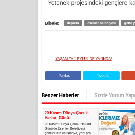
Yetenek projesindeki gençlere kat
Etiketler:
deprem
esenler belediyesi
genç y
YAŞAM TV 1 EYLÜL’DE YAYINDA!
Paylaş
Tweetle
Benzer Haberler
Sizde Yorum Yap
20 Kasım Dünya Çocuk
Hakları Günü
20 Kasım Dünya Çocuk Hakları
Günü'de Esenler Belediyesi;
gençler için çalışmaya, yeni proj...