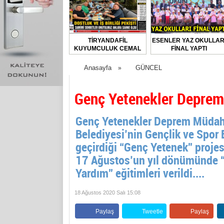
TİRYANDAFİL
ESENLER YAZ OKULLAR
KUYUMCULUK CEMAL
FİNAL YAPTI
TURGUT’UN EV
SAHİPLİĞİNDE
Anasayfa
GÜNCEL
»
FLORYA’DA ANLAMLI
BULUŞMA
Genç Yetenekler Deprem
Genç Yetenekler Deprem Müdaha
Belediyesi’nin Gençlik ve Spor B
geçirdiği “Genç Yetenek” proje
17 Ağustos’un yıl dönümünde “Af
Yardım” eğitimleri verildi....
18 Ağustos 2020 Salı 15:08
Paylaş
Tweetle
Paylaş