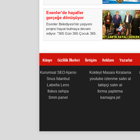
Esenler’de hayaller
gerçeğe dönüşüyor
Esenler Belediyesi'nin yepyeni
projesi hayat bulmaya devam
ediyor. "365 Gün 365 Çocuk 365 ...
Künye
Gizlilik İlkeleri
İletişim
Reklam
Yazarlar
Kurumsal SEO Ajansı
Kokteyl Masası Kiralama
Snus İstanbul
youtube izlenme satın al
Labella Lens
takipçi satın al
fiskos sehpa
forma yaptırma
Smm panel
kamagra jel