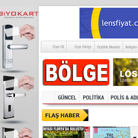
Üye Ol
Üye Girişi
Gizlilik İlkeleri
İletişim
GÜNCEL
POLİTİKA
POLİS & AD
SOSYAL MEDYA V