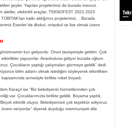
etilen şeyler. Yapılan projelerimiz de burada mevcut.
Tekr
im aletler, elektrikli araçlar, TEKNOFEST 2022-2023
ve TÜBİTAK’tan katkı aldığımız projelerimiz… Burada
mlerimiz Esenler’de ilkokul, ortaokul ve lise olmak üzere
IM
görümcemin kızı geliyordu. Onun tavsiyesiyle geldim. Çok
, etkinlikler yapıyorlar. Anaokuluna gidiyor burada oğlum.
z. Çocukların yaptığı çalışmaları görmeye geldik” dedi.
üyünce bilim adamı olmak istediğini söyleyerek etkinlikten
nlik kapsamında annesiyle birlikte roket boyadı.
iğdem Karaçıl ise “Biz belediyenin hizmetlerinden çok
iği var. Çocuklarımızla birlikte geldik. Boyama yaptık,
rçok etkinlik oluyor. Belediyemize çok teşekkür ediyoruz.
 önem veriyorlar” diyerek duyduğu memnuniyeti dile