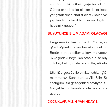
var. Buradaki aletlerin çoğu burada ür
Güneş paneli, solar sistem, lazer kes
yarışmalarında finalist olarak kalan 
yapılan tüm etkinlikler ücretsiz. Eğiti
hepsini kapsıyor.”
BÜYÜYÜNCE BİLİM ADAMI OLACAĞ
Programa katılan Tuğba Kır, “Buraya 
güzel eğitimler alıyor burada çocuklar
Bugün burada oğlumla boyama yapıyoru
6 yaşındaki Beytullah Aras Kır ise büy
çok keyif aldığını ifade etti. Kır, etki
Etkinliğe çocuğu ile birlikte katılan Ç
memnunuz. Şuan burada Aile Bilim Şenl
çocuğumuzla gezegenleri boyuyoruz. Bi
Gerçekten bu konulara aile ve çocuğa
getirdi.
ÇOCUKLARIMIZIN YANINDAYIZ