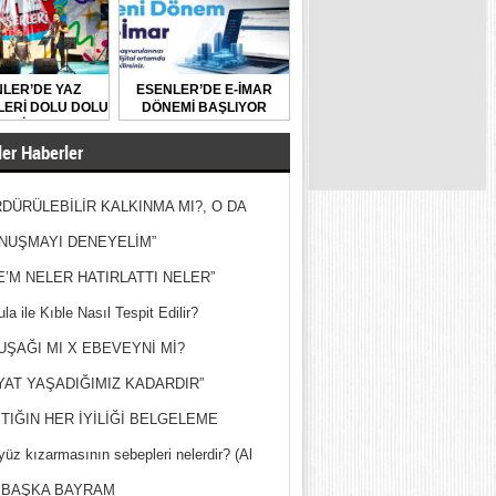
LER’DE YAZ
ESENLER’DE E-İMAR
ERİ DOLU DOLU
DÖNEMİ BAŞLIYOR
GEÇİYOR
er Haberler
DÜRÜLEBİLİR KALKINMA MI?, O DA
MİŞ?
NUŞMAYI DENEYELİM”
E’M NELER HATIRLATTI NELER”
la ile Kıble Nasıl Tespit Edilir?
UŞAĞI MI X EBEVEYNİ Mİ?
YAT YAŞADIĞIMIZ KADARDIR”
TIĞIN HER İYİLİĞİ BELGELEME
yüz kızarmasının sebepleri nelerdir? (Al
ak)
 BAŞKA BAYRAM