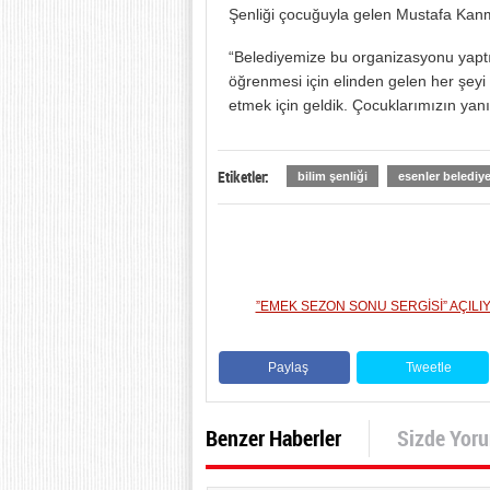
Şenliği çocuğuyla gelen Mustafa Kanma
“Belediyemize bu organizasyonu yaptığ
öğrenmesi için elinden gelen her şeyi y
etmek için geldik. Çocuklarımızın yan
Etiketler:
bilim şenliği
esenler belediye
”EMEK SEZON SONU SERGİSİ” AÇILI
Paylaş
Tweetle
Benzer Haberler
Sizde Yor