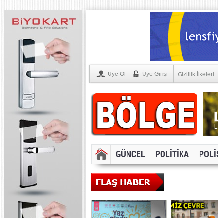
Üye Ol
Üye Girişi
Gizlilik İlkeleri
GÜNCEL
POLİTİKA
POLİ
SOSYAL ME