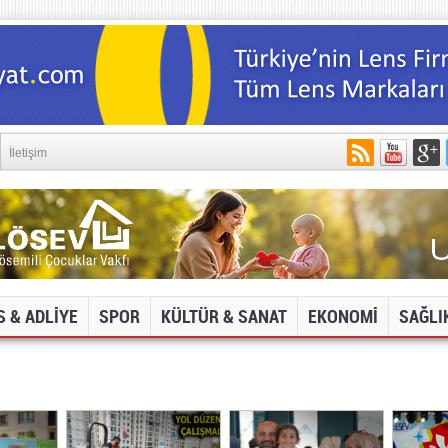
İletişim
S & ADLİYE
SPOR
KÜLTÜR & SANAT
EKONOMİ
SAĞLI
DYA VE İNTERNET SİTELERİNE ERİŞİM ENGELİ!