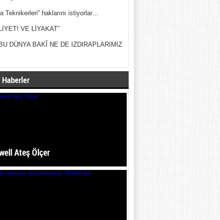
a Teknikerleri” haklarını istiyorlar…
LİYET! VE LİYAKAT”
BU DÜNYA BAKÎ NE DE IZDIRAPLARIMIZ
 Haberler
ell Ateş Ölçer