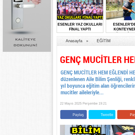
ESENLER YAZ OKULLARI
ESENLER’D
FİNAL YAPTI
KONTEYNER
DÜZENLİ O
DEZENFEKTE E
Anasayfa
EĞİTİM
»
GENÇ MUCİTLER HE
GENÇ MUCİTLER HEM EĞLENDİ HEM 
düzenlenen Aile Bilim Şenliği, renk
yıl boyunca eğitim alan öğrencilerin
mucitler aileleriyle...
22 Mayıs 2025 Perşembe 19:21
Paylaş
Tweetle
Pa