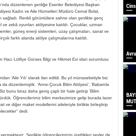
rkı’nda düzenlenen şenliğe Esenler Belediyesi Başkan
Cins
diyesi Kadın ve Aile Hizmetleri Müdürü Cemal Bolat,
lım sağladı. Renkli görüntülere sahne olan şenlikte genç
el ve zekâ oyunları atölyesine katıldı. Çocuklar, uzman
lemler, güneş enerji sistemleri, uzay çalışmaları, sanat ve
irçok farklı alanda atölye çalışmalarına katıldı.
Avru
n Hacı Lütfiye Gürses Bilgi ve Hikmet Evi idari sorumlusu
an ‘Aile Yılı’ olarak ilan edildi. Bu yıl münasebetiyle biz
da da düzenlemiştik. ‘Anne-Çocuk Bilim Atölyesi’, ‘Babamla
 Biz bunu biraz daha geniş çaplı bir hale getirip ‘Bilim
BAY
üştürdük. Öğrencilerimiz bilim merkezimize gelip burada lazer
MUT
 ve diğer maket modellerini aileleriyle birlikte birleştirip
ilecekler” dedi.
vermekteyiz. Şenlikte öğrencilerimizin ürettikleri şeyler de