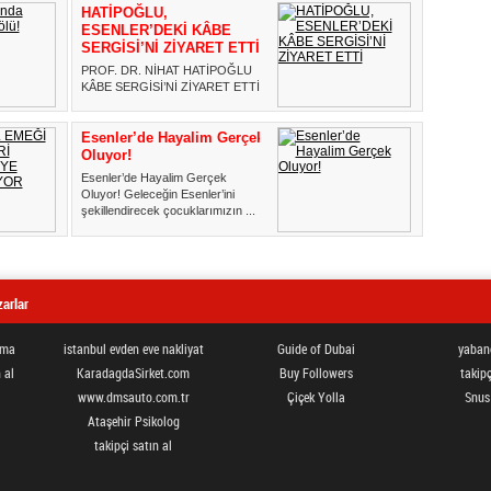
HATİPOĞLU,
ESENLER’DEKİ KÂBE
SERGİSİ’Nİ ZİYARET ETTİ
PROF. DR. NİHAT HATİPOĞLU
KÂBE SERGİSİ’Nİ ZİYARET ETTİ
Ekranların sevilen ismi ilahiy...
Esenler’de Hayalim Gerçek
Oluyor!
Esenler’de Hayalim Gerçek
Oluyor! Geleceğin Esenler’ini
şekillendirecek çocuklarımızın ...
arlar
ama
istanbul evden eve nakliyat
Guide of Dubai
yabanc
 al
KaradagdaSirket.com
Buy Followers
takipç
www.dmsauto.com.tr
Çiçek Yolla
Snus
Ataşehir Psikolog
takipçi satın al