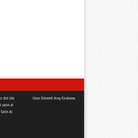
ı dizi izle
Uzun Dönemli Araç Kiralama
i satın al
 Satın Al