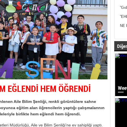
”Gıd
”EH
NE 
Diğer
M EĞLENDİ HEM ÖĞRENDİ
Weew
lenen Aile Bilim Şenliği, renkli görüntülere sahne
 boyunca eğitim alan öğrencilerin yaptığı çalışmalarının
ileleriyle birlikte hem eğlendi hem öğrendi.
leri Müdürlüğü, Aile ve Bilim Şenliği’ne ev sahipliği yaptı.