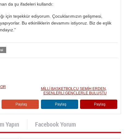
n da şu ifadeleri kullandı:
ı için teşekkür ediyorum. Çocuklarımızın gelişmesi,
apıyorlar. Bu etkinliklerin devamını istiyoruz. Biz de eşlik
ındayız.”
si
YOR
MİLLİ BASKETBOLCU SEMİH ERDEN,
ESENLERLİ GENÇLERLE BULUŞTU
Paylaş
Paylaş
Paylaş
um Yapın
Facebook Yorum