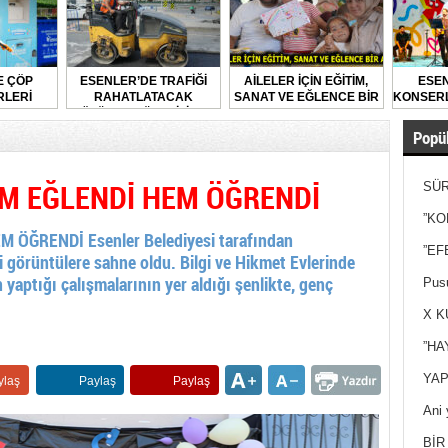
E ÇÖP
ESENLER’DE TRAFİĞİ
AİLELER İÇİN EĞİTİM,
ESEN
LERİ
RAHATLATACAK
SANAT VE EĞLENCE BİR
KONSERL
LARAK
ÇÖZÜMLER ÜRETİLİYOR
ARADA
DİLİYOR
Popül
M EĞLENDİ HEM ÖĞRENDİ
SÜR
NEY
”KO
ÖĞRENDİ Esenler Belediyesi tarafından
”EF
li görüntülere sahne oldu. Bilgi ve Hikmet Evlerinde
 yaptığı çalışmalarının yer aldığı şenlikte, genç
Pusu
X K
”HA
YAP
ylaş
Paylaş
Paylaş
Ani 
Yan
BİR