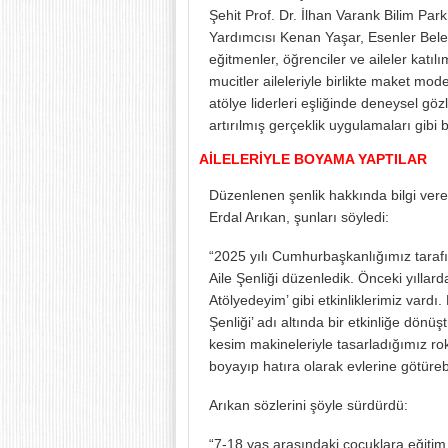
Şehit Prof. Dr. İlhan Varank Bilim Pa
Yardımcısı Kenan Yaşar, Esenler Bele
eğitmenler, öğrenciler ve aileler katı
mucitler aileleriyle birlikte maket mod
atölye liderleri eşliğinde deneysel göz
artırılmış gerçeklik uygulamaları gibi b
AİLELERİYLE BOYAMA YAPTILAR
Düzenlenen şenlik hakkında bilgi vere
Erdal Arıkan, şunları söyledi:
“2025 yılı Cumhurbaşkanlığımız tarafınd
Aile Şenliği düzenledik. Önceki yıllar
Atölyedeyim’ gibi etkinliklerimiz vardı.
Şenliği’ adı altında bir etkinliğe dön
kesim makineleriyle tasarladığımız roket
boyayıp hatıra olarak evlerine götüreb
Arıkan sözlerini şöyle sürdürdü:
“7-18 yaş arasındaki çocuklara eğitim 