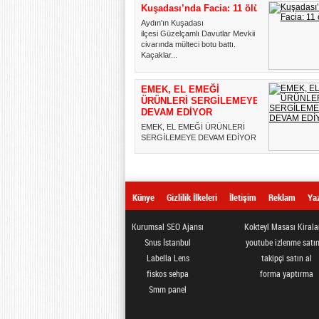
Kuşadası’nda Facia: 11 ölü!
Aydın'ın Kuşadası
ilçesi Güzelçamlı Davutlar Mevkii
civarında mülteci botu battı.
Kaçaklar...
EMEK, EL EMEĞİ
ÜRÜNLERİ SERGİLEMEYE
DEVAM EDİYOR
EMEK, EL EMEĞİ ÜRÜNLERİ
SERGİLEMEYE DEVAM EDİYOR
Esenler Belediyesi Kadın ve Aile
Hiz...
Künye
Gizlilik İlkeleri
İletişim
Reklam
Yaz
Kurumsal SEO Ajansı
Kokteyl Masası Kiral
Snus İstanbul
youtube izlenme satın
Labella Lens
takipçi satın al
fiskos sehpa
forma yaptırma
Smm panel