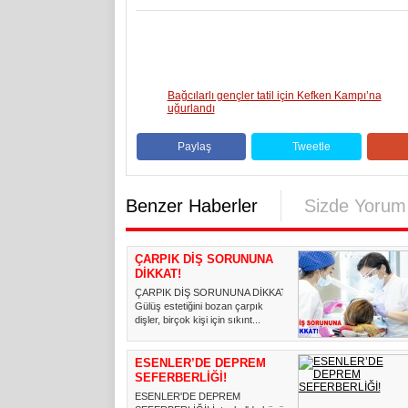
Bağcılarlı gençler tatil için Kefken Kampı’na
uğurlandı
Paylaş
Tweetle
Benzer Haberler
Sizde Yorum
ÇARPIK DİŞ SORUNUNA
DİKKAT!
ÇARPIK DİŞ SORUNUNA DİKKAT!
Gülüş estetiğini bozan çarpık
dişler, birçok kişi için sıkınt...
ESENLER’DE DEPREM
SEFERBERLİĞİ!
ESENLER'DE DEPREM