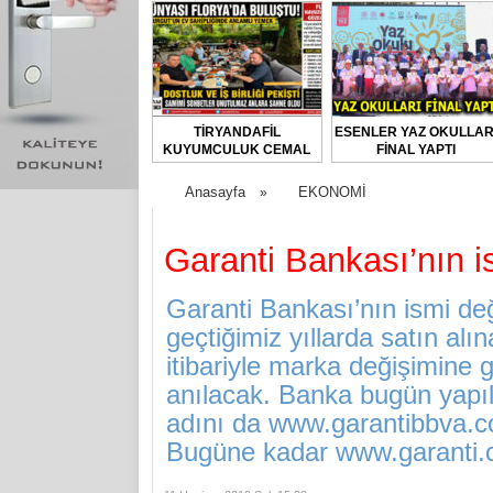
TİRYANDAFİL
ESENLER YAZ OKULLAR
KUYUMCULUK CEMAL
FİNAL YAPTI
TURGUT’UN EV
SAHİPLİĞİNDE
Anasayfa
EKONOMİ
»
FLORYA’DA ANLAMLI
BULUŞMA
Garanti Bankası’nın is
Garanti Bankası’nın ismi de
geçtiğimiz yıllarda satın al
itibariyle marka değişimine
anılacak. Banka bugün yapılan
adını da www.garantibbva.com
Bugüne kadar www.garanti.c