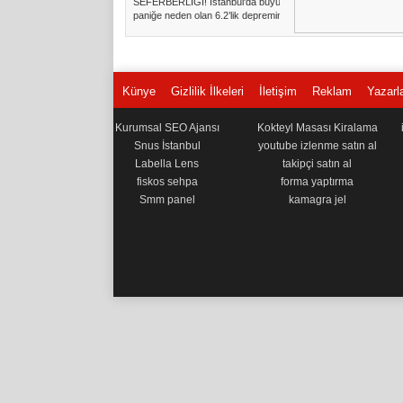
SEFERBERLİĞİ! İstanbul'da büyük
paniğe neden olan 6.2’lik depremin
...
Künye
Gizlilik İlkeleri
İletişim
Reklam
Yazarl
Kurumsal SEO Ajansı
Kokteyl Masası Kiralama
Snus İstanbul
youtube izlenme satın al
Labella Lens
takipçi satın al
fiskos sehpa
forma yaptırma
Smm panel
kamagra jel