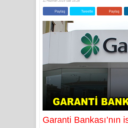
11 Haziran 2019 Salı 15:28
Paylaş
Tweetle
Paylaş
Garanti Bankası’nın is