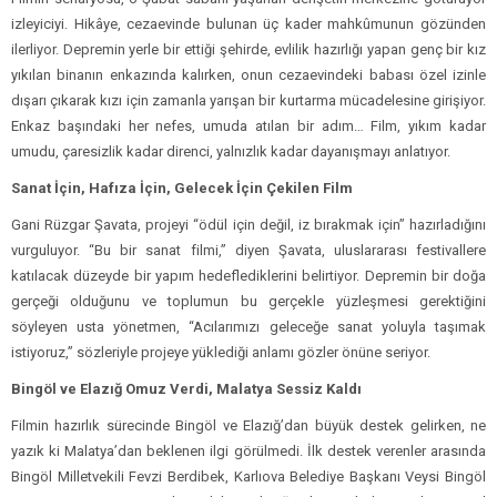
izleyiciyi. Hikâye, cezaevinde bulunan üç kader mahkûmunun gözünden
ilerliyor. Depremin yerle bir ettiği şehirde, evlilik hazırlığı yapan genç bir kız
yıkılan binanın enkazında kalırken, onun cezaevindeki babası özel izinle
dışarı çıkarak kızı için zamanla yarışan bir kurtarma mücadelesine girişiyor.
Enkaz başındaki her nefes, umuda atılan bir adım… Film, yıkım kadar
umudu, çaresizlik kadar direnci, yalnızlık kadar dayanışmayı anlatıyor.
Sanat İçin, Hafıza İçin, Gelecek İçin Çekilen Film
Gani Rüzgar Şavata, projeyi “ödül için değil, iz bırakmak için” hazırladığını
vurguluyor. “Bu bir sanat filmi,” diyen Şavata, uluslararası festivallere
katılacak düzeyde bir yapım hedeflediklerini belirtiyor. Depremin bir doğa
gerçeği olduğunu ve toplumun bu gerçekle yüzleşmesi gerektiğini
söyleyen usta yönetmen, “Acılarımızı geleceğe sanat yoluyla taşımak
istiyoruz,” sözleriyle projeye yüklediği anlamı gözler önüne seriyor.
Bingöl ve Elazığ Omuz Verdi, Malatya Sessiz Kaldı
Filmin hazırlık sürecinde Bingöl ve Elazığ’dan büyük destek gelirken, ne
yazık ki Malatya’dan beklenen ilgi görülmedi. İlk destek verenler arasında
Bingöl Milletvekili Fevzi Berdibek, Karlıova Belediye Başkanı Veysi Bingöl