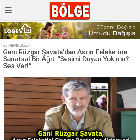
GÜNCEL
30 Mayıs 2025
POLİTİKA
Gani Rüzgar Şavata’dan Asrın Felaketine
Sanatsal Bir Ağıt: “Sesimi Duyan Yok mu?
Polis & Adliye
Ses Ver!”
SPOR
EKONOMİ
YAZARLAR
Sağlık & Yaşam
Kültür & Sanat
EĞİTİM
Müzik & Magazin