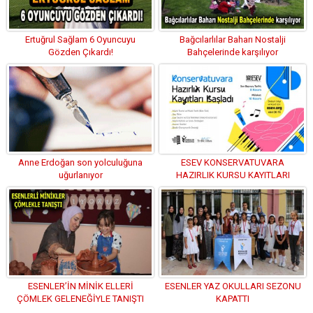
Ertuğrul Sağlam 6 Oyuncuyu
Bağcılarlılar Baharı Nostalji
Gözden Çıkardı!
Bahçelerinde karşılıyor
Anne Erdoğan son yolculuğuna
ESEV KONSERVATUVARA
uğurlanıyor
HAZIRLIK KURSU KAYITLARI
BAŞLADI!
ESENLER’İN MİNİK ELLERİ
ESENLER YAZ OKULLARI SEZONU
ÇÖMLEK GELENEĞİYLE TANIŞTI
KAPATTI