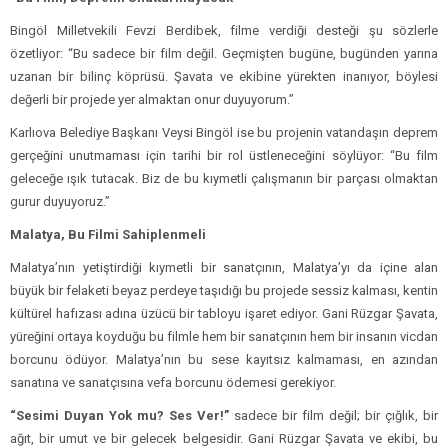
Bingöl Milletvekili Fevzi Berdibek, filme verdiği desteği şu sözlerle
özetliyor: “Bu sadece bir film değil. Geçmişten bugüne, bugünden yarına
uzanan bir bilinç köprüsü. Şavata ve ekibine yürekten inanıyor, böylesi
değerli bir projede yer almaktan onur duyuyorum.”
Karlıova Belediye Başkanı Veysi Bingöl ise bu projenin vatandaşın deprem
gerçeğini unutmaması için tarihi bir rol üstleneceğini söylüyor: “Bu film
geleceğe ışık tutacak. Biz de bu kıymetli çalışmanın bir parçası olmaktan
gurur duyuyoruz.”
Malatya, Bu Filmi Sahiplenmeli
Malatya’nın yetiştirdiği kıymetli bir sanatçının, Malatya’yı da içine alan
büyük bir felaketi beyaz perdeye taşıdığı bu projede sessiz kalması, kentin
kültürel hafızası adına üzücü bir tabloyu işaret ediyor. Gani Rüzgar Şavata,
yüreğini ortaya koyduğu bu filmle hem bir sanatçının hem bir insanın vicdan
borcunu ödüyor. Malatya’nın bu sese kayıtsız kalmaması, en azından
sanatına ve sanatçısına vefa borcunu ödemesi gerekiyor.
“Sesimi Duyan Yok mu? Ses Ver!”
sadece bir film değil; bir çığlık, bir
ağıt, bir umut ve bir gelecek belgesidir. Gani Rüzgar Şavata ve ekibi, bu