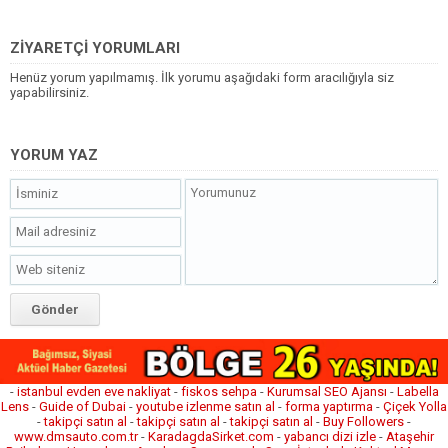
ZİYARETÇİ YORUMLARI
Henüz yorum yapılmamış. İlk yorumu aşağıdaki form aracılığıyla siz
yapabilirsiniz.
YORUM YAZ
-
istanbul evden eve nakliyat
-
fiskos sehpa
-
Kurumsal SEO Ajansı
-
Labella
Lens
-
Guide of Dubai
-
youtube izlenme satın al
-
forma yaptırma
-
Çiçek Yolla
-
takipçi satın al
-
takipçi satın al
-
takipçi satın al
-
Buy Followers
-
www.dmsauto.com.tr
-
KaradagdaSirket.com
-
yabancı dizi izle
-
Ataşehir