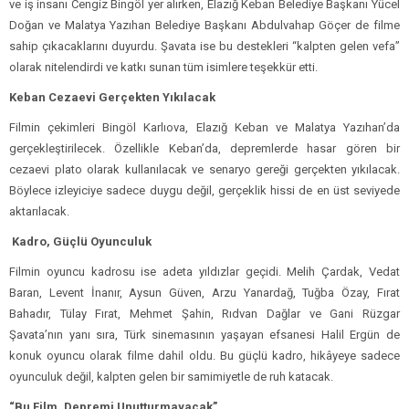
ve iş insanı Cengiz Bingöl yer alırken, Elazığ Keban Belediye Başkanı Yücel
Doğan ve Malatya Yazıhan Belediye Başkanı Abdulvahap Göçer de filme
sahip çıkacaklarını duyurdu. Şavata ise bu destekleri “kalpten gelen vefa”
olarak nitelendirdi ve katkı sunan tüm isimlere teşekkür etti.
Keban Cezaevi Gerçekten Yıkılacak
Filmin çekimleri Bingöl Karlıova, Elazığ Keban ve Malatya Yazıhan’da
gerçekleştirilecek. Özellikle Keban’da, depremlerde hasar gören bir
cezaevi plato olarak kullanılacak ve senaryo gereği gerçekten yıkılacak.
Böylece izleyiciye sadece duygu değil, gerçeklik hissi de en üst seviyede
aktarılacak.
Kadro, Güçlü Oyunculuk
Filmin oyuncu kadrosu ise adeta yıldızlar geçidi. Melih Çardak, Vedat
Baran, Levent İnanır, Aysun Güven, Arzu Yanardağ, Tuğba Özay, Fırat
Bahadır, Tülay Fırat, Mehmet Şahin, Rıdvan Dağlar ve Gani Rüzgar
Şavata’nın yanı sıra, Türk sinemasının yaşayan efsanesi Halil Ergün de
konuk oyuncu olarak filme dahil oldu. Bu güçlü kadro, hikâyeye sadece
oyunculuk değil, kalpten gelen bir samimiyetle de ruh katacak.
“Bu Film, Depremi Unutturmayacak”