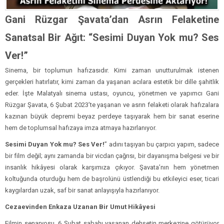
Gani Rüzgar Şavata’dan Asrın Felaketine
Sanatsal Bir Ağıt: “Sesimi Duyan Yok mu? Ses
Ver!”
Sinema, bir toplumun hafızasıdır. Kimi zaman unutturulmak istenen
gerçekleri hatırlatır, kimi zaman da yaşanan acılara estetik bir dille şahitlik
eder. İşte Malatyalı sinema ustası, oyuncu, yönetmen ve yapımcı Gani
Rüzgar Şavata, 6 Şubat 2023’te yaşanan ve asrın felaketi olarak hafızalara
kazınan büyük depremi beyaz perdeye taşıyarak hem bir sanat eserine
hem de toplumsal hafızaya imza atmaya hazırlanıyor.
Sesimi Duyan Yok mu? Ses Ver!
” adını taşıyan bu çarpıcı yapım, sadece
bir film değil; aynı zamanda bir vicdan çağrısı, bir dayanışma belgesi ve bir
insanlık hikâyesi olarak karşımıza çıkıyor. Şavata’nın hem yönetmen
koltuğunda oturduğu hem de başrolünü üstlendiği bu etkileyici eser, ticari
kaygılardan uzak, saf bir sanat anlayışıyla hazırlanıyor.
Cezaevinden Enkaza Uzanan Bir Umut Hikâyesi
Filmin senaryosu, 6 Şubat sabahı yaşanan dehşetin merkezine götürüyor