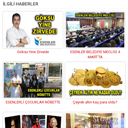
İLGİLİ HABERLER
Göksu Yine Zirvede
ESENLER BELEDİYE MECLİSİ 4
MART’TA
ESENLERLİ ÇOCUKLAR NÖBETTE
Çeyrek altın kaç para oldu?