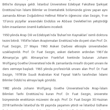
Bitlis’te dünyaya geldi. İstanbul Üniversitesi Edebiyat Fakültesi Şarkiyat
Enstitüsü’nün İslami Bilimler ve Orientalistik bölümünde görev yapan aynı
zamanda Alman Doğubilimci Hellmut Ritter’in öğrencisi olan Sezgin, 9 ve
13’üncü yüzyıllar arasındaki Endülüs ve Abbasi Devletleri’nin yetiştirdiği
bilim insanlarının önemli katkılarını inceledi.
1950 yılında Arap Dili ve Edebiyatı’nda ‘Buhari’nin Kaynakları’ isimli doktora
tezini bitirdi. 1954’te İslam Araştırmaları Enstitüsü’nde doçent olan Prof. Dr.
Fuat Sezgin, 27 Mayıs 1960 Askeri Darbesi etkisiyle üniversiteden
uzaklaştırıldı. Prof. Dr. Fuat Sezgin, askeri darbenin ardından 1961’de
Almanya’ya gitti. Almanya’nın Frankfurt kentinde bulunan Johann
Wolfgang Goethe Üniversitesi’nde ilk zamanlarda misafir doçent unvanı ile
ders vermeye başladı. 1965 yılında profesörlük unvanı alan Prof. Dr. Fuat
Sezgin, 1978’de Suudi Arabistan Kral Faysal Vakfo tarafından İslami
Bilimler Ödülü’nü almaya layık görüldü.
1982 yılında Johann Wolfgang Goethe Üniversitesi’nde Arap-İslam
Bilimleri Tarihi Enstitüsü’nü kuran Prof. Dr. Fuat Sezgin, üniversite
bünyesinde enstitünün müzesini de açtı. Prof. Dr. Fuat Sezgin 30 Haziran
2018 tarihinde İstanbul’da 93 yaşında yaşamını yitirdi ve İstanbul Gülhane