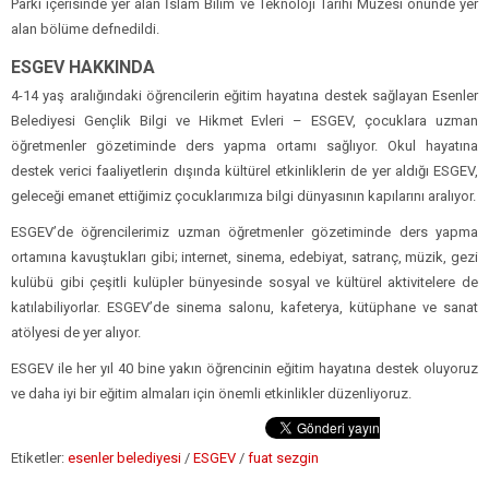
Parkı içerisinde yer alan İslam Bilim ve Teknoloji Tarihi Müzesi önünde yer
alan bölüme defnedildi.
ESGEV HAKKINDA
4-14 yaş aralığındaki öğrencilerin eğitim hayatına destek sağlayan Esenler
Belediyesi Gençlik Bilgi ve Hikmet Evleri – ESGEV, çocuklara uzman
öğretmenler gözetiminde ders yapma ortamı sağlıyor. Okul hayatına
destek verici faaliyetlerin dışında kültürel etkinliklerin de yer aldığı ESGEV,
geleceği emanet ettiğimiz çocuklarımıza bilgi dünyasının kapılarını aralıyor.
ESGEV’de öğrencilerimiz uzman öğretmenler gözetiminde ders yapma
ortamına kavuştukları gibi; internet, sinema, edebiyat, satranç, müzik, gezi
kulübü gibi çeşitli kulüpler bünyesinde sosyal ve kültürel aktivitelere de
katılabiliyorlar. ESGEV’de sinema salonu, kafeterya, kütüphane ve sanat
atölyesi de yer alıyor.
ESGEV ile her yıl 40 bine yakın öğrencinin eğitim hayatına destek oluyoruz
ve daha iyi bir eğitim almaları için önemli etkinlikler düzenliyoruz.
Etiketler:
esenler belediyesi
/
ESGEV
/
fuat sezgin