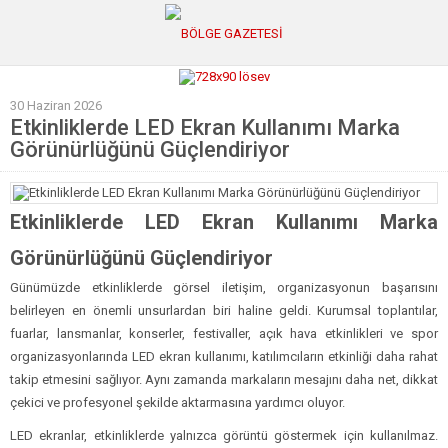
30 Haziran 2026
GÜNCEL
Etkinliklerde LED Ekran Kullanımı Marka
Görünürlüğünü Güçlendiriyor
POLİTİKA
Polis & Adliye
Etkinliklerde LED Ekran Kullanımı Marka
SPOR
Görünürlüğünü Güçlendiriyor
EKONOMİ
Günümüzde etkinliklerde görsel iletişim, organizasyonun başarısını
YAZARLAR
belirleyen en önemli unsurlardan biri haline geldi. Kurumsal toplantılar,
Sağlık & Yaşam
fuarlar, lansmanlar, konserler, festivaller, açık hava etkinlikleri ve spor
organizasyonlarında LED ekran kullanımı, katılımcıların etkinliği daha rahat
Kültür & Sanat
takip etmesini sağlıyor. Aynı zamanda markaların mesajını daha net, dikkat
EĞİTİM
çekici ve profesyonel şekilde aktarmasına yardımcı oluyor.
LED ekranlar, etkinliklerde yalnızca görüntü göstermek için kullanılmaz.
Müzik & Magazin