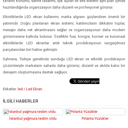
Ekranın konumu, sahne tasarımı, ışık açıları ve ses sistemi aynı plan içinde
hazırlandığında organizasyon daha düzenli ve profesyonel görünür.
Etkinliklerde LED ekran kullanımı, marka algısını güçlendiren önemli bir
yatırımdır. Doğru planlanan ekran sistemi, katılımcıların dikkatini toplar,
mesajın daha net aktarılmasını sağlar ve organizasyonun daha modern
görünmesine katkıda bulunur. Özellikle fuar, kongre, konser ve kurumsal
etkinliklerde LED ekranlar artık teknik prodüksiyonun vazgeçilmez
parçalarından biri haline gelmiştir.
Sahneva, Türkiye genelinde sunduğu LED ekran ve etkinlik prodüksiyon
çözümleriyle markaların sahada daha görünür, düzenli ve akılda kalıcı bir
deneyim oluşturmasına destek sağlıyor.
Etiketler:
led
/
Led Ekran
İLGİLİ HABERLER
İstanbul yağmura teslim oldu
Pırlanta Yüzükler