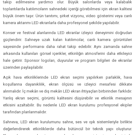
takip edilmesine yardımcı olur. Büyük salonlarda veya kalabalık
toplantılarda katılımcıların sahnedeki içeriği görebilmesi için ekran kalitesi
büyük önem taşır. Ürün tanıtımı, şirket vizyonu, video gösterimi veya canlı
kamera aktarımı LED ekranlarla daha profesyonel şekilde yapılabilir.
Konser ve festival alanlarında LED ekranlar izleyici deneyimini doğrudan
güçlendirir. Sahneye uzak kalan katılımcılar, canlı kamera görüntüleri
sayesinde performansı daha rahat takip edebilir. Aynı zamanda sahne
arkasında kullanılan görsel içerikler, etkinliğin atmosferini daha etkileyici
hale getirir. Sponsor logoları, duyurular ve program bilgileri de ekranlar
üzerinden paylaşılabilir.
Açık hava etkinliklerinde LED ekran seçimi yapılırken parlaklık, hava
koşullarına dayanıklılık, ekran ölçüsü ve izleyici mesafesi dikkate
alınmalıdır. İç mekân ve dış mekân LED ekran ihtiyaçları birbirinden farklıdır.
Yanlış ekran seçimi, görüntü kalitesini düşürebilir ve etkinlik mesajının
etkisini azaltabilir. Bu nedenle LED ekran kurulumu profesyonel ekipler
tarafından planlanmalıdır.
Sahneva, LED ekran kurulumunu sahne, ses ve ışık sistemleriyle birlikte
değerlendirerek etkinliklerde daha bütüncül bir teknik yapı oluşturur.