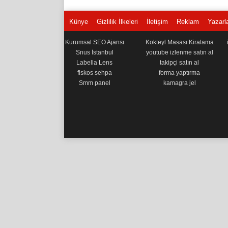
Künye
Gizlilik İlkeleri
İletişim
Reklam
Yazarl
Kurumsal SEO Ajansı
Kokteyl Masası Kiralama
Snus İstanbul
youtube izlenme satın al
Labella Lens
takipçi satın al
fiskos sehpa
forma yaptırma
Smm panel
kamagra jel