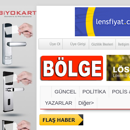
Üye Ol
Üye Girişi
Gizlilik İlkeleri
İletişim
GÜNCEL
POLİTİKA
POLİS 
YAZARLAR
Diğer>
SOSYAL MEDYA