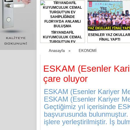
TİRYANDAFİL
ESENLER YAZ OKULLAR
KUYUMCULUK CEMAL
FİNAL YAPTI
TURGUT’UN EV
SAHİPLİĞİNDE
Anasayfa
EKONOMİ
»
FLORYA’DA ANLAMLI
BULUŞMA
ESKAM (Esenler Kariy
çare oluyor
ESKAM (Esenler Kariyer Mer
ESKAM (Esenler Kariyer Merke
Geçtiğimiz yıl içerisinde ES
başvurusunda bulunmuştur. 6
işlere yerleştirilmiştir. İş bu