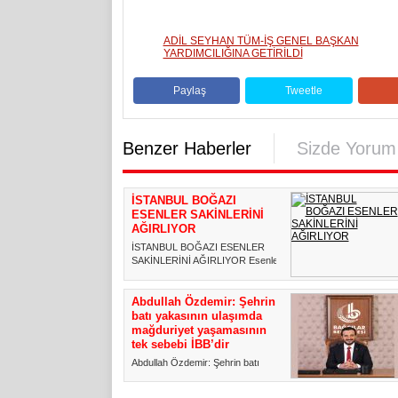
ADİL SEYHAN TÜM-İŞ GENEL BAŞKAN
YARDIMCILIĞINA GETİRİLDİ
Paylaş
Tweetle
Benzer Haberler
Sizde Yorum
İSTANBUL BOĞAZI
ESENLER SAKİNLERİNİ
AĞIRLIYOR
İSTANBUL BOĞAZI ESENLER
SAKİNLERİNİ AĞIRLIYOR Esenler
Belediyesi, ilçe sakinlerini Vali...
Abdullah Özdemir: Şehrin
batı yakasının ulaşımda
mağduriyet yaşamasının
tek sebebi İBB’dir
Abdullah Özdemir: Şehrin batı
yakasının ulaşımda mağduriyet
yaşamasının tek sebebi İBB’dir...