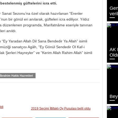
bestelenmiş güftelerini icra etti.
Gen
veri
r Sanat Sezonu’na özel olarak hazırlanan “Erenler
 bir gönül eri anılarak, güfteleri icra ediliyor. Yıldız
da düzenlenen programda, Marifatnâme eseriyle tanınan
eri anıldı.
 “Ey Yaradan Allah Dil Sana Bendedir Ya Allah” isimli
 müziği sanatçısı Agâh, “Ey Gönül Sendedir Ol Kaf-i
AK P
ak Şerleri Hayreyler” ve “Kerim Allah Rahim Allah” isimli
Old
İbrahim Hakkı Hazretleri
Bey
ldi
2019 Seçimi İttifaklı Oy Pusulası belli oldu