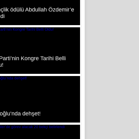
çlik ödülü Abdullah Özdemir’e
ldi
arti’nin Kongre Tarihi Belli
u!
oğlu’nda dehşet!