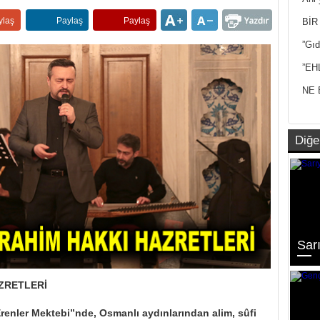
Yan
ylaş
Paylaş
Paylaş
BİR
”Gıd
”EH
NE 
Diğe
Sarı
ZRETLERİ
renler Mektebi”nde, Osmanlı aydınlarından alim, sûfi