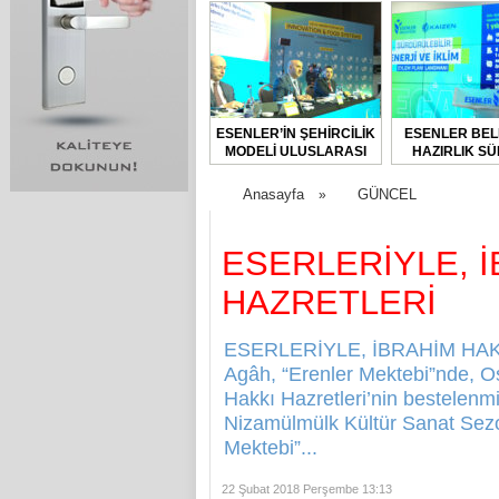
ESENLER’İN ŞEHİRCİLİK
ESENLER BEL
MODELİ ULUSLARASI
HAZIRLIK SÜ
FORUMDA TANITILDI
BAŞLAT
Anasayfa
GÜNCEL
»
ESERLERİYLE, 
HAZRETLERİ
ESERLERİYLE, İBRAHİM HAKKI
Agâh, “Erenler Mektebi”nde, Os
Hakkı Hazretleri’nin bestelenmiş
Nizamülmülk Kültür Sanat Sezo
Mektebi”...
22 Şubat 2018 Perşembe 13:13