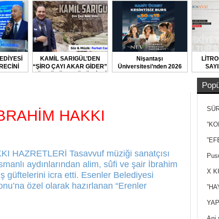
EDİYESİ
KAMİL SARIGÜL’DEN
Nişantaşı
LİTRO
RECİNİ
“ŞİRO ÇAYI AKAR GİDER”
Üniversitesi’nden 2026
SAYI
TI
TÜRKÜSÜNE BÜYÜK İLGİ
YKS Adaylarına Çifte
Güvence: Sabit Ücret ve
Popü
Kesintisiz Burs
SÜR
İBRAHİM HAKKI
NEY
”KO
”EF
 HAZRETLERİ Tasavvuf müziği sanatçısı
Pusu
manlı aydınlarından alim, sûfi ve şair İbrahim
X K
 güftelerini icra etti. Esenler Belediyesi
nu’na özel olarak hazırlanan “Erenler
”HA
YAP
Ani 