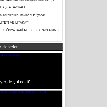
ak)
 BAŞKA BAYRAM
a Teknikerleri” haklarını istiyorlar…
LİYET! VE LİYAKAT”
BU DÜNYA BAKÎ NE DE IZDIRAPLARIMIZ
r Haberler
yer’de yol çöktü!