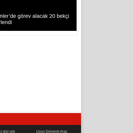
nler’de görev alacak 20 bekçi
rlendi
 dizi izle
Uzun Dönemli Araç