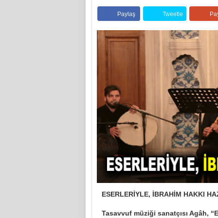
Paylaş
Tweetle
Pa
ESERLERİYLE, İBRAHİM HAKKI HA
Tasavvuf müziği sanatçısı Agâh, “E