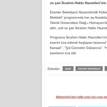
ve şair İbrahim Hakkı Hazretleri’nin 
Esenler Belediyesi Nizamülmülk Kültü
Mektebi” programında her ay Anadolu’nun
Teknik Üniversitesi Otağ-ı Hümayun’
alim, sufi ve şair İbrahim Hakkı Hazretl
Programa İbrahim Hakkı Hazretleri’nin
eserini icra ederek başlayan tasavvuf
Kanaat’”, “Şol Cennetin Gülzarına”, “H
eserlerini icra etti.
Etiketler:
agah
esenler belediyesi
Meteoroloji’den hafta sonu için uyarı ge