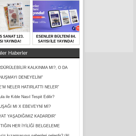
S SANAT 123.
ESENLER BÜLTENİ 84.
SI YAYINDA!
SAYISI İLE YAYINDA!
ler Haberler
DÜRÜLEBİLİR KALKINMA MI?, O DA
MİŞ?
NUŞMAYI DENEYELİM”
E’M NELER HATIRLATTI NELER”
la ile Kıble Nasıl Tespit Edilir?
UŞAĞI MI X EBEVEYNİ Mİ?
YAT YAŞADIĞIMIZ KADARDIR”
TIĞIN HER İYİLİĞİ BELGELEME
yüz kızarmasının sebepleri nelerdir? (Al