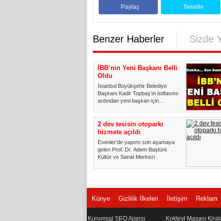
Paylaş
Tweetle
Benzer Haberler
Sizde 
İBB’nin Yeni Başkanı Belli
Oldu
İstanbul Büyükşehir Belediye
Başkanı Kadir Topbaş’ın istifasının
ardından yeni başkan için...
2 dev tesisin otoparkı
hizmete açıldı
Esenler'de yapımı son aşamaya
gelen Prof. Dr. Adem Baştürk
Kültür ve Sanat Merkezi
ve Keme...
Künye
Gizlilik İlkeleri
İletişim
Reklam
Kurumsal SEO Ajansı
Kokteyl Masası Kira