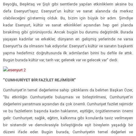
Beyoğlu, Beşiktaş ve Şişli gibi semtlerde yapılan etkinliklerin aksine bu
defa Esenyurt’tayız. Esenyurt’un kültür ve sanat alanında da merkez
olabileceğini göstermiş olduk. Bu, bizim için büyük bir adım. Şimdiye
kadar Esenyurt, kültür ve sanat etkinlikleri açısından hep geri planda
bırakılmış gibi görünüyordu. Ancak bugün bu durumu değiştirdik. Burada
yaşayan kadınlar ve erkekler, dünyanın en gelişmiş yerlerinde ne varsa
Esenyurt’ta da olmasını hak ediyorlar. Esenyurt’u kültür ve sanatın başkenti
yapma hedefimiz doğrultusunda ilk adımlardan birini bu defile ile attık.
Bugün burada kültür var, tarih var, gelenek var ve gelecek var” dedi.
“CUMHURİYET BİR FAZİLET REJİMİDİR”
Cumhuriyet’in temel değerlerine sahip çıktıklarını da belirten Başkan Özer,
“Bu etkinliğin Cumhuriyetle buluşması ve birleştirilmesi, Cumhuriyet’in
değerlerini yansıtması açısından da çok önemli. Cumhuriyet fazilet rejimidir
ve bu faziletlerin başında kadın haklarının, eşitliğin, örgütlenmenin önemi
gelir. Cumhuriyet; sağlık, eğitim, kalkınma gibi konularda taviz verilmeyen
bir sistemdir ve demokrasiyle birleştiğinde eşit bireylerin yaşadığı bir
düzeni ifade eder. Bugün burada, Cumhuriyetin temel değerleri ve