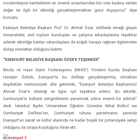
modernleşme hamlelerinin en önemli unsurlarından biri olan kadına verilen
değer ile ilgili bir etkinliği gerçekleştirmekten gurur duyuyoruz” diye
konuştu.
Esenyurt Belediye Başkanı Prof. Dr. Ahmet Özer, defilede emeği geçen
üniversiteler, sivil toplum kuruluşları ve çalışma arkadaşlarına teşekkür
ederek etkinliğe katılan vatandaşlara da soğuk havaya rağmen ilgilerinden
dolayı minnettar olduğunu belirtti.
“ESENYURT BELEDİYE BAŞKANI ÖZER’E TEŞEKKÜR”
Moda ve Hazır Giyim Federasyonu (MHGF) Yönetim Kurulu Başkanı
Hüseyin Öztürk, Esenyurt’ta bu defileyi gerçekleştirmiş olmaktan
duydukları memnuniyeti dile getirerek, “Esenyurt Belediye Başkanımız
Ahmet Özer’e desteği ve ilgisi için teşekkür ederiz. Bu etkinlik,
Cumhuriyet’in kültürel zenginliklerini yansıtmak adına önemli bir adımdı”
dedi. İstanbul Aydın Üniversitesi Öğretim Görevlisi Nihal Bolkol ise
Cumhuriyet Defilesi’nin, Cumhuriyet ruhunu yansıtmanın yanında
Esenyurt’un sanat ve kültür alanında ne kadar büyük bir potansiyele sahip
olduğunu da ortaya koyduğunu ifade etti.