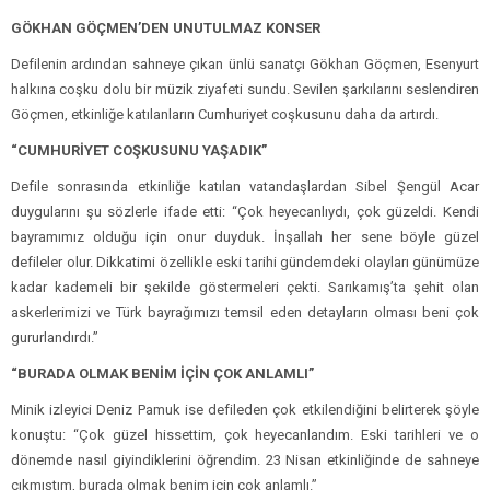
GÖKHAN GÖÇMEN’DEN UNUTULMAZ KONSER
Defilenin ardından sahneye çıkan ünlü sanatçı Gökhan Göçmen, Esenyurt
halkına coşku dolu bir müzik ziyafeti sundu. Sevilen şarkılarını seslendiren
Göçmen, etkinliğe katılanların Cumhuriyet coşkusunu daha da artırdı.
“CUMHURİYET COŞKUSUNU YAŞADIK”
Defile sonrasında etkinliğe katılan vatandaşlardan Sibel Şengül Acar
duygularını şu sözlerle ifade etti: “Çok heyecanlıydı, çok güzeldi. Kendi
bayramımız olduğu için onur duyduk. İnşallah her sene böyle güzel
defileler olur. Dikkatimi özellikle eski tarihi gündemdeki olayları günümüze
kadar kademeli bir şekilde göstermeleri çekti. Sarıkamış’ta şehit olan
askerlerimizi ve Türk bayrağımızı temsil eden detayların olması beni çok
gururlandırdı.”
“BURADA OLMAK BENİM İÇİN ÇOK ANLAMLI”
Minik izleyici Deniz Pamuk ise defileden çok etkilendiğini belirterek şöyle
konuştu: “Çok güzel hissettim, çok heyecanlandım. Eski tarihleri ve o
dönemde nasıl giyindiklerini öğrendim. 23 Nisan etkinliğinde de sahneye
çıkmıştım, burada olmak benim için çok anlamlı.”