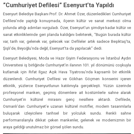
”Cumhuriyet Defilesi” Esenyurt’ta Yapıldı
Esenyurt Belediye Başkanı Prof. Dr. Ahmet Özer, düzenledikleri Cumhuriyet
Defilesi’nde yaptığı konuşmada, ilçenin kültür ve sanat merkezi olma
yolunda attığı adımları vurguladı. Özer, Esenyurt’un şimdiye kadar kültür ve
sanat etkinliklerinde geri planda kaldığını belirterek, “Bugün burada kültür
var, tarih var, gelenek var, gelecek var. Defileler artık sadece Beşiktaş’ta,
Şişli’de, Beyoğlu’nda değil, Esenyurt’ta da yapılacak” dedi.
Esenyurt Belediyesi, Moda ve Hazır Giyim Federasyonu ve İstanbul Aydın
Üniversitesi iş birliğinde Cumhuriyet’in ilanının 101. yıl dönümünü coşkuyla
kutlamak için Rıfat Ilgaz Açık Hava Tiyatrosu’nda kapsamlı bir etkinlik
düzenlendi. Cumhuriyet Defilesi ve Gökhan Göçmen konserini içeren
etkinlik, yüzlerce Esenyurtlunun katılımıyla gerçekleşti. Yüzün üzerinde
profesyonel manken, geçmiş dönemlere ait kostümlerle sahne alarak
Cumhuriyet’in kültürel mirasını genç nesillere aktardı. Defilede,
Osmanlı’dan Cumhuriyet’e uzanan kültürel motifler, modern tasarımlarla
buluşarak izleyicilere tarihsel bir yolculuk sundu. Renkli sahne
performanslarıyla dikkat çeken mankenler, gelenek ve modernizmin bir
araya geldiği unutulmaz bir görsel şölen sundu.