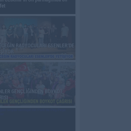
fet
ECEĞİN RADYOCULARI ESENLER’DE
İŞİYOR
NLER GENÇLİĞİNDEN BOYKOT
RISI