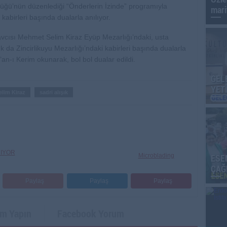
rlüğü’nün düzenlediği “Önderlerin İzinde” programıyla
mari
kabirleri başında dualarla anılıyor.
cısı Mehmet Selim Kiraz Eyüp Mezarlığı’ndaki, usta
k da Zincirlikuyu Mezarlığı’ndaki kabirleri başında dualarla
an-ı Kerim okunarak, bol bol dualar edildi.
GEL
YET
lim Kiraz
sadri alışık
NIYOR
Microblading
ESE
ÇAĞ
Paylaş
Paylaş
Paylaş
um Yapın
Facebook Yorum