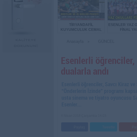
TİRYANDAFİL
ESENLER YAZ 
KUYUMCULUK CEMAL
FİNAL YA
TURGUT’UN EV
SAHİPLİĞİNDE
Anasayfa
GÜNCEL
»
FLORYA’DA ANLAMLI
BULUŞMA
Esenlerli öğrenciler,
dualarla andı
Esenlerli öğrenciler, Savcı Kiraz ve 
“Önderlerin İzinde” programı kaps
usta sinema ve tiyatro oyuncusu Sad
Esenler...
4 Nisan 2018 Çarşamba 14:03
Paylaş
Tweetle
Pa