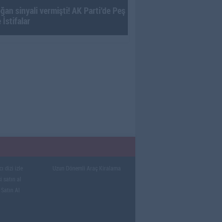
ğan sinyali vermişti! AK Parti’de Peş
 İstifalar
ı dizi izle
Uzun Dönemli Araç Kiralama
i satın al
 Satın Al