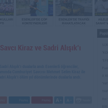
OKULLARI
ESENLER’DE ÇÖP
ESENLER’DE TRAFİĞİ
AİLELE
PTI
KONTEYNERLERİ
RAHATLATACAK
SANAT V
DÜZENLİ OLARAK
ÇÖZÜMLER ÜRETİLİYOR
DEZENFEKTE EDİLİYOR
Popül
 Savcı Kiraz ve Sadri Alışık’ı
SÜR
NEY
”KO
”EF
Sadri Alışık’ı dualarla andı Esenlerli öğrenciler,
Pusu
amında Cumhuriyet Savcısı Mehmet Selim Kiraz ile
ri Alışık’ı ölüm yıl dönümlerinde dualarla andı.
X K
”HA
YAP
Ani 
ylaş
Paylaş
Paylaş
Yan
BİR