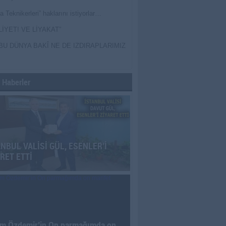
a Teknikerleri” haklarını istiyorlar…
LİYET! VE LİYAKAT”
BU DÜNYA BAKÎ NE DE IZDIRAPLARIMIZ
 Haberler
ANBUL VALİSİ GÜL, ESENLER’İ
RET ETTİ
m Özdemir’in On parmağımda on