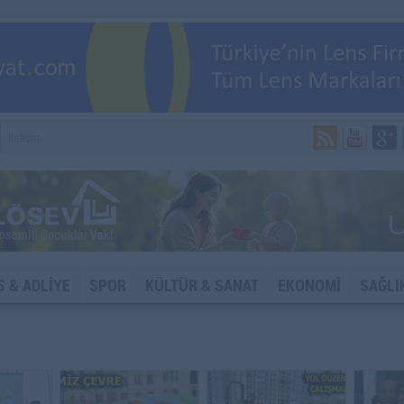
İletişim
S & ADLİYE
SPOR
KÜLTÜR & SANAT
EKONOMİ
SAĞLI
DYA VE İNTERNET SİTELERİNE ERİŞİM ENGELİ!