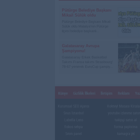
Pütürge Belediye Başkanı
Mikail Sülük oldu
Pütürge Belediye Başkanı Mikail
Sülük oldu Malatya'nın Pütürge
ilçesi belediye başkanlı...
Galatasaray Avrupa
Şampiyonu!
Galatasaray Erkek Basketbol
Takımı Fransa takımı Strasbourg'u
78-67 yenerek EuroCup şampiy...
Künye
Gizlilik İlkeleri
İletişim
Reklam
Yaz
Kurumsal SEO Ajansı
Kokteyl Masası Kiral
Snus İstanbul
youtube izlenme satın
Labella Lens
takipçi satın al
fiskos sehpa
forma yaptırma
Smm panel
kamagra jel