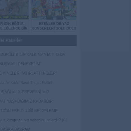
R İÇİN EĞİTİM,
ESENLER’DE YAZ
E EĞLENCE BİR
KONSERLERİ DOLU DOLU
ARADA
GEÇİYOR
er Haberler
DÜRÜLEBİLİR KALKINMA MI?, O DA
MİŞ?
NUŞMAYI DENEYELİM”
E’M NELER HATIRLATTI NELER”
la ile Kıble Nasıl Tespit Edilir?
UŞAĞI MI X EBEVEYNİ Mİ?
YAT YAŞADIĞIMIZ KADARDIR”
TIĞIN HER İYİLİĞİ BELGELEME
yüz kızarmasının sebepleri nelerdir? (Al
ak)
 BAŞKA BAYRAM