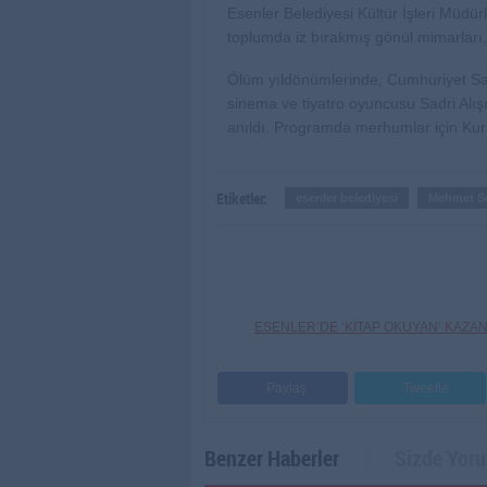
Esenler Belediyesi Kültür İşleri Müdü
toplumda iz bırakmış gönül mimarları, 
Ölüm yıldönümlerinde, Cumhuriyet Sav
sinema ve tiyatro oyuncusu Sadri Alışı
anıldı. Programda merhumlar için Kur’
Etiketler:
esenler belediyesi
Mehmet Se
ESENLER’DE ‘KİTAP OKUYAN’ KAZA
Paylaş
Tweetle
Benzer Haberler
Sizde Yor