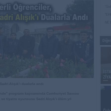
”Gıd
”EH
NE 
Diğer
İST
ZİYA
Sadri Alışık’ı dualarla andı
İzinde” programı kapsamında Cumhuriyet Savcısı
ve tiyatro oyuncusu Sadri Alışık’ı ölüm yıl
Özle