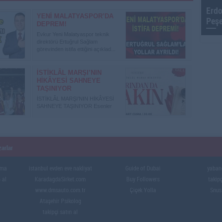
Erdo
YENİ MALATYASPOR’DA
Peşe
DEPREM!
Evkur Yeni Malatyaspor teknik
direktörü Ertuğrul Sağlam
görevinden istifa ettiğini açıklad...
İSTİKLÂL MARŞI’NIN
HİKÂYESİ SAHNEYE
TAŞINIYOR
İSTİKLÂL MARŞI’NIN HİKÂYESİ
SAHNEYE TAŞINIYOR Esenler
Belediyesi, TBMM tarafından 202...
arlar
ama
istanbul evden eve nakliyat
Guide of Dubai
yabanc
 al
KaradagdaSirket.com
Buy Followers
takipç
www.dmsauto.com.tr
Çiçek Yolla
Snus
Ataşehir Psikolog
takipçi satın al