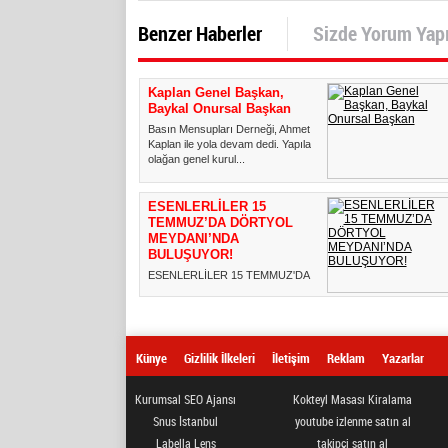
Benzer Haberler
Sizde Yorum Yap
Kaplan Genel Başkan,
Baykal Onursal Başkan
Basın Mensupları Derneği, Ahmet
Kaplan ile yola devam dedi. Yapılan
olağan genel kurul...
ESENLERLİLER 15
TEMMUZ’DA DÖRTYOL
MEYDANI’NDA
BULUŞUYOR!
ESENLERLİLER 15 TEMMUZ'DA
DÖRTYOL MEYDANI'NDA
BULUŞUYOR! 15 Temmuz
Demokrasi ve Milli Bir...
Künye
Gizlilik İlkeleri
İletişim
Reklam
Yazarlar
Kurumsal SEO Ajansı
Kokteyl Masası Kiralama
Snus İstanbul
youtube izlenme satın al
Labella Lens
takipçi satın al