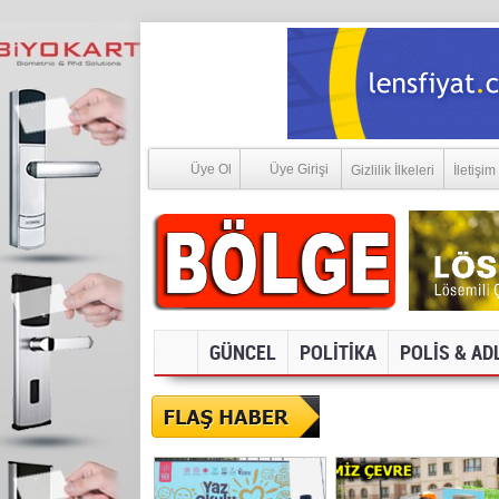
Üye Ol
Üye Girişi
Gizlilik İlkeleri
İletişim
GÜNCEL
POLİTİKA
POLİS & AD
SOSYAL MEDYA V