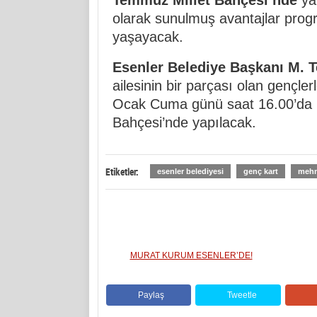
Temmuz Millet Bahçesi’nde
yap
olarak sunulmuş avantajlar progr
yaşayacak.
Esenler Belediye Başkanı M. 
ailesinin bir parçası olan gençler
Ocak Cuma günü saat 16.00’da 
Bahçesi’nde yapılacak.
Etiketler:
esenler belediyesi
genç kart
mehm
MURAT KURUM ESENLER’DE!
Paylaş
Tweetle