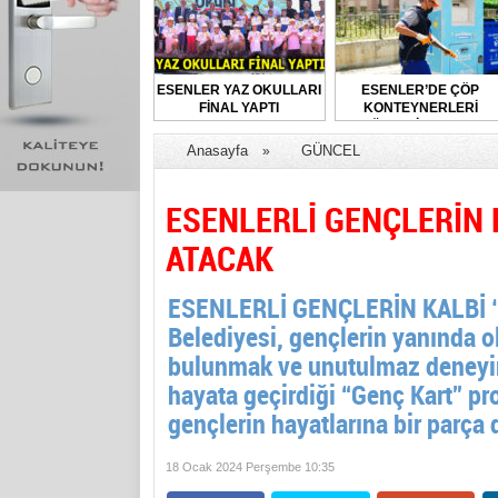
ESENLER YAZ OKULLARI
ESENLER’DE ÇÖP
FİNAL YAPTI
KONTEYNERLERİ
DÜZENLİ OLARAK
DEZENFEKTE EDİLİYOR
Anasayfa
GÜNCEL
»
ESENLERLİ GENÇLERİN K
ATACAK
ESENLERLİ GENÇLERİN KALBİ ‘
Belediyesi, gençlerin yanında o
bulunmak ve unutulmaz deneyim
hayata geçirdiği “Genç Kart” proj
gençlerin hayatlarına bir parça d
18 Ocak 2024 Perşembe 10:35