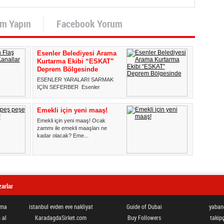
um Yapın
Facebook Yorum
Esenler Belediyesi Arama
Kurtarma Ekibi “ESKAT”
Deprem Bölgesinde
ESENLER YARALARI SARMAK
İÇİN SEFERBER Esenler
Belediyesi Arama Kurtarma Ekibi
“ESKAT”, ...
Emekli için yeni maaş!
Emekli için yeni maaş! Ocak
zammı ile emekli maaşları ne
kadar olacak? Eme...
arlar
ama
istanbul evden eve nakliyat
Guide of Dubai
yabanc
 al
KaradagdaSirket.com
Buy Followers
takipç