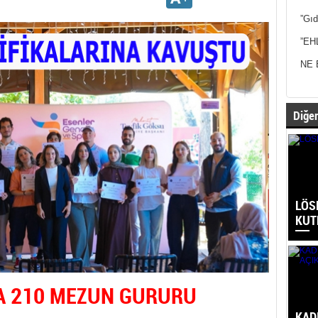
”Gıd
”EH
NE 
Diğer
LÖS
KUT
A 210 MEZUN GURURU
KAD