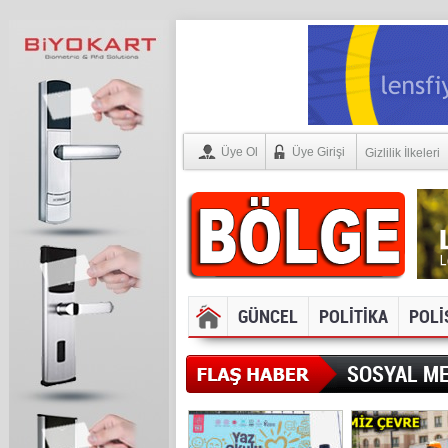
Üye Ol
Üye Girişi
Gizlilik İlkeleri
GÜNCEL
POLİTİKA
POLİ
SOSYAL ME