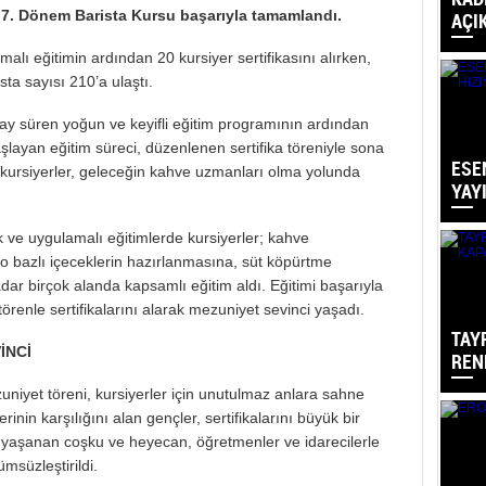
 7. Dönem Barista Kursu başarıyla tamamlandı.
AÇI
alı eğitimin ardından 20 kursiyer sertifikasını alırken,
a sayısı 210’a ulaştı.
ay süren yoğun ve keyifli eğitim programının ardından
layan eğitim süreci, düzenlenen sertifika töreniyle sona
ESE
kursiyerler, geleceğin kahve uzmanları olma yolunda
YAY
ik ve uygulamalı eğitimlerde kursiyerler; kahve
so bazlı içeceklerin hazırlanmasına, süt köpürtme
ar birçok alanda kapsamlı eğitim aldı. Eğitimi başarıyla
renle sertifikalarını alarak mezuniyet sevinci yaşadı.
TAY
İNCİ
REN
ezuniyet töreni, kursiyerler için unutulmaz anlara sahne
inin karşılığını alan gençler, sertifikalarını büyük bir
 yaşanan coşku ve heyecan, öğretmenler ve idarecilerle
ümsüzleştirildi.