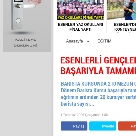
ESENLER YAZ OKULLARI
ESENLER’D
FİNAL YAPTI
KONTEYNER
DÜZENLİ O
DEZENFEKTE E
Anasayfa
EĞİTİM
»
ESENLERLİ GENÇLE
BAŞARIYLA TAMAM
BARİSTA KURSUNDA 210 MEZUN GURU
Dönem Barista Kursu başarıyla tama
eğitimin ardından 20 kursiyer sert
barista sayısı...
1 Temmuz 2026 Çarşamba 1:08
Paylaş
Tweetle
Pa