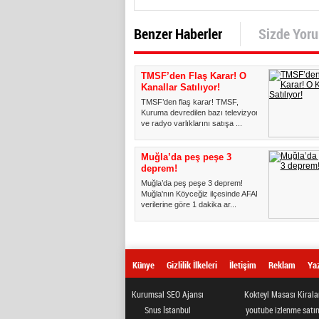
Benzer Haberler
Sizde Yor
TMSF’den Flaş Karar! O
Kanallar Satılıyor!
TMSF’den flaş karar! TMSF,
Kuruma devredilen bazı televizyon
ve radyo varlıklarını satışa ...
Muğla’da peş peşe 3
deprem!
Muğla’da peş peşe 3 deprem!
Muğla'nın Köyceğiz ilçesinde AFAD
verilerine göre 1 dakika ar...
Künye
Gizlilik İlkeleri
İletişim
Reklam
Yaz
Kurumsal SEO Ajansı
Kokteyl Masası Kiral
Snus İstanbul
youtube izlenme satın