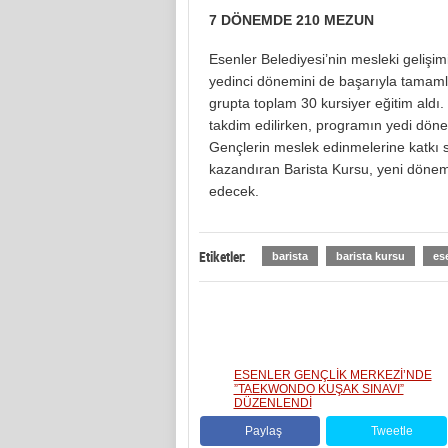
7 DÖNEMDE 210 MEZUN
Esenler Belediyesi’nin mesleki gelişi
yedinci dönemini de başarıyla tamaml
grupta toplam 30 kursiyer eğitim aldı. 
takdim edilirken, programın yedi döne
Gençlerin meslek edinmelerine katkı s
kazandıran Barista Kursu, yeni dönem
edecek.
Etiketler:
barista
barista kursu
es
ESENLER GENÇLİK MERKEZİ’NDE
”TAEKWONDO KUŞAK SINAVI”
DÜZENLENDİ
Paylaş
Tweetle