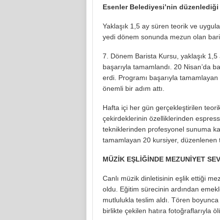
Esenler Belediyesi’nin düzenlediği
Yaklaşık 1,5 ay süren teorik ve uygulam
yedi dönem sonunda mezun olan barist
7. Dönem Barista Kursu, yaklaşık 1,5 
başarıyla tamamlandı. 20 Nisan’da baş
erdi. Programı başarıyla tamamlayan 
önemli bir adım attı.
Hafta içi her gün gerçekleştirilen teor
çekirdeklerinin özelliklerinden espres
tekniklerinden profesyonel sunuma kad
tamamlayan 20 kursiyer, düzenlenen tö
MÜZİK EŞLİĞİNDE MEZUNİYET SEV
Canlı müzik dinletisinin eşlik ettiği m
oldu. Eğitim sürecinin ardından emekler
mutlulukla teslim aldı. Tören boyunca
birlikte çekilen hatıra fotoğraflarıyla öl