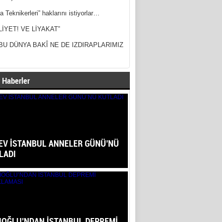
a Teknikerleri” haklarını istiyorlar…
LİYET! VE LİYAKAT”
BU DÜNYA BAKÎ NE DE IZDIRAPLARIMIZ
 Haberler
EV İSTANBUL ANNELER GÜNÜ’NÜ
LADI
IOĞLU’NDAN İSTANBUL DEPREMİ