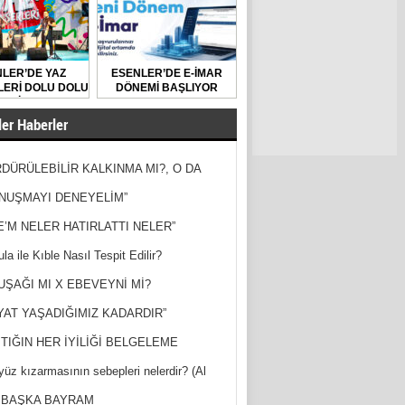
LER’DE YAZ
ESENLER’DE E-İMAR
ERİ DOLU DOLU
DÖNEMİ BAŞLIYOR
GEÇİYOR
er Haberler
DÜRÜLEBİLİR KALKINMA MI?, O DA
MİŞ?
NUŞMAYI DENEYELİM”
E’M NELER HATIRLATTI NELER”
la ile Kıble Nasıl Tespit Edilir?
UŞAĞI MI X EBEVEYNİ Mİ?
YAT YAŞADIĞIMIZ KADARDIR”
TIĞIN HER İYİLİĞİ BELGELEME
yüz kızarmasının sebepleri nelerdir? (Al
ak)
 BAŞKA BAYRAM