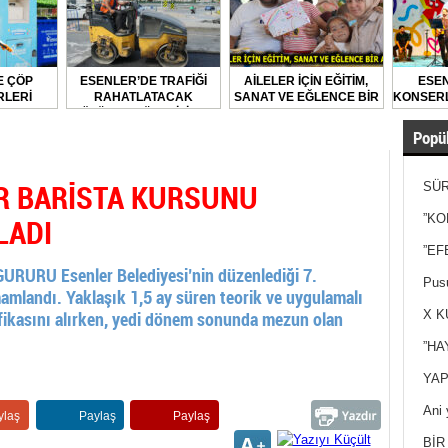
E ÇÖP
ESENLER’DE TRAFİĞİ
AİLELER İÇİN EĞİTİM,
ESEN
LERİ
RAHATLATACAK
SANAT VE EĞLENCE BİR
KONSERL
LARAK
ÇÖZÜMLER ÜRETİLİYOR
ARADA
DİLİYOR
Popül
R BARİSTA KURSUNU
SÜR
NEY
LADI
”KO
”EF
RU Esenler Belediyesi’nin düzenlediği 7.
Pusu
mlandı. Yaklaşık 1,5 ay süren teorik ve uygulamalı
ifikasını alırken, yedi dönem sonunda mezun olan
X K
”HA
YAP
Ani 
ylaş
Paylaş
Paylaş
Yan
BİR