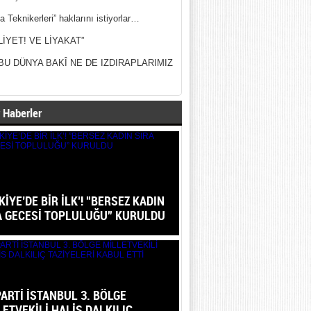
a Teknikerleri” haklarını istiyorlar…
LİYET! VE LİYAKAT”
BU DÜNYA BAKÎ NE DE IZDIRAPLARIMIZ
 Haberler
İYE’DE BİR İLK’! ”BERSEZ KADIN
A GECESİ TOPLULUĞU” KURULDU
PARTİ İSTANBUL 3. BÖLGE
LETVEKİLİ HALİS DALKILIÇ