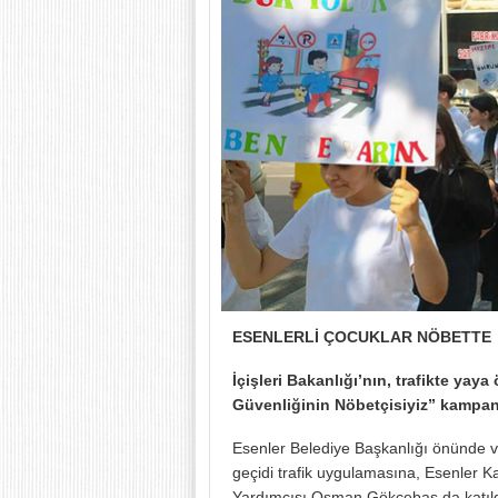
ESENLERLİ ÇOCUKLAR NÖBETTE
İçişleri Bakanlığı’nın,
trafikte yaya
Güvenliğinin Nöbetçisiyiz” kampany
Esenler Belediye Başkanlığı önünde v
geçidi trafik uygulamasına, Esenler 
Yardımcısı Osman Gökçebaş da katıld