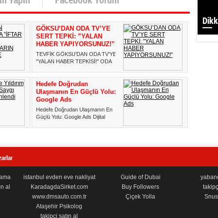
Dikk
GÖKSU’DAN ODA TV’YE
SERT TEPKİ: ”YALAN
HABER YAPIYORSUNUZ!”
TEVFİK GÖKSU'DAN ODA TV'YE
''YALAN HABER TEPKİSİ!'' ODA
TV'nin, Esenler Belediye Başkanı
...
Hedefe Doğrudan
Ulaşmanın En Güçlü Yolu:
Google Ads
Hedefe Doğrudan Ulaşmanın En
Güçlü Yolu: Google Ads Dijital
dünyada görünür olmak, artık ...
arlar
lama
istanbul evden eve nakliyat
Guide of Dubai
yabancı
n al
KaradagdaSirket.com
Buy Followers
takipç
www.dmsauto.com.tr
Çiçek Yolla
Snus 
Ataşehir Psikolog
takipçi satın al