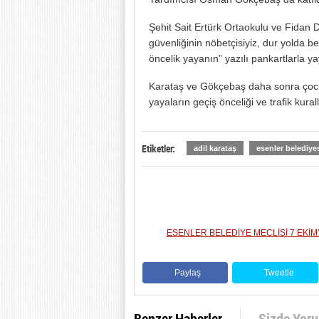
Şehit Sait Ertürk Ortaokulu ve Fidan D
güvenliğinin nöbetçisiyiz, dur yolda b
öncelik yayanın” yazılı pankartlarla ya
Karataş ve Gökçebaş daha sonra çocukl
yayaların geçiş önceliği ve trafik kural
Etiketler:
adil karataş
esenler belediye
ESENLER BELEDİYE MECLİSİ 7 EKİM
Paylaş
Tweetle
Benzer Haberler
Sizde Yor