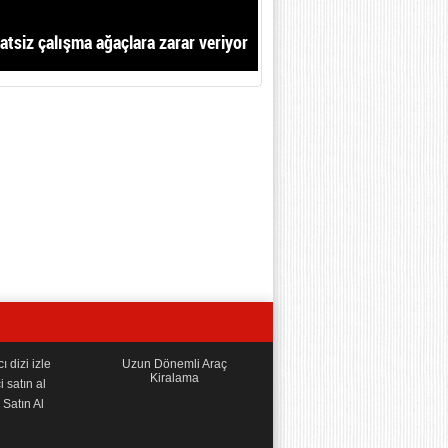
atsiz çalışma ağaçlara zarar veriyor
 dizi izle
Uzun Dönemli Araç
Kiralama
i satın al
Satın Al