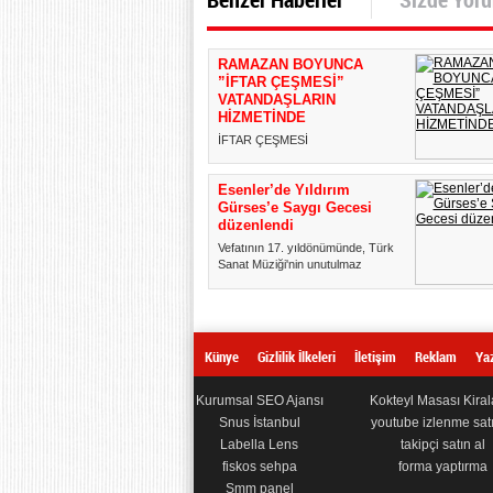
RAMAZAN BOYUNCA
”İFTAR ÇEŞMESİ”
VATANDAŞLARIN
HİZMETİNDE
İFTAR ÇEŞMESİ
VATANDAŞLARIN HİZMETİNDE!
Esenler Belediyesi tarafından 2011
Esenler’de Yıldırım
yılında ha...
Gürses’e Saygı Gecesi
düzenlendi
Vefatının 17. yıldönümünde, Türk
Sanat Müziği'nin unutulmaz
bestekârlarından Yıldırım Gürs...
Künye
Gizlilik İlkeleri
İletişim
Reklam
Yaz
Kurumsal SEO Ajansı
Kokteyl Masası Kira
Snus İstanbul
youtube izlenme satı
Labella Lens
takipçi satın al
fiskos sehpa
forma yaptırma
Smm panel