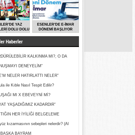
LER’DE YAZ
ESENLER’DE E-İMAR
ERİ DOLU DOLU
DÖNEMİ BAŞLIYOR
GEÇİYOR
er Haberler
DÜRÜLEBİLİR KALKINMA MI?, O DA
MİŞ?
NUŞMAYI DENEYELİM”
E’M NELER HATIRLATTI NELER”
la ile Kıble Nasıl Tespit Edilir?
UŞAĞI MI X EBEVEYNİ Mİ?
YAT YAŞADIĞIMIZ KADARDIR”
TIĞIN HER İYİLİĞİ BELGELEME
yüz kızarmasının sebepleri nelerdir? (Al
ak)
 BAŞKA BAYRAM