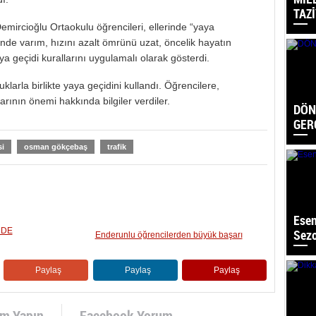
TAZ
emircioğlu Ortaokulu öğrencileri, ellerinde “yaya
ende varım, hızını azalt ömrünü uzat, öncelik hayatın
ya geçidi kurallarını uygulamalı olarak gösterdi.
arla birlikte yaya geçidini kullandı. Öğrencilere,
larının önemi hakkında bilgiler verdiler.
DÖN
GER
si
osman gökçebaş
trafik
Esen
’DE
Sezo
Enderunlu öğrencilerden büyük başarı
Paylaş
Paylaş
Paylaş
um Yapın
Facebook Yorum