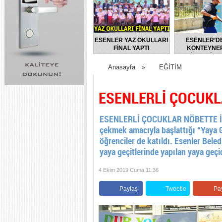
ESENLER YAZ OKULLARI
ESENLER’D
FİNAL YAPTI
KONTEYNER
DÜZENLİ O
DEZENFEKTE E
Anasayfa
EĞİTİM
»
ESENLERLİ ÇOCUKL
ESENLERLİ ÇOCUKLAR NÖBETTE İçişle
çekmek amacıyla başlattığı “Yaya G
öğrenciler de katıldı. Esenler Bel
yaya geçitlerinde yapılan yaya geçi
4 Ekim 2019 Cuma 11:36
Paylaş
Tweetle
Pa