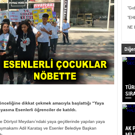
”Gıd
”EH
NE 
Diğer
TÜRK
SIR
 önceliğine dikkat çekmek amacıyla başlattığı “Yaya
asına Esenlerli öğrenciler de katıldı.
e Dörtyol Meydanı’ndaki yaya geçitlerinde yapılan yaya
AK 
Kaymakamı Adil Karataş ve Esenler Belediye Başkan
MİL
ı.