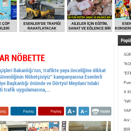
E ÇÖP
ESENLER’DE TRAFİĞİ
AİLELER İÇİN EĞİTİM,
ESEN
LERİ
RAHATLATACAK
SANAT VE EĞLENCE BİR
KONSERL
LARAK
ÇÖZÜMLER ÜRETİLİYOR
ARADA
DİLİYOR
Popül
AR NÖBETTE
SÜR
NEY
”KO
ri Bakanlığı’nın, trafikte yaya önceliğine dikkat
”EF
üvenliğinin Nöbetçisiyiz” kampanyasına Esenlerli
ediye Başkanlığı önünde ve Dörtyol Meydanı’ndaki
Pusu
di trafik uygulamasına,...
X K
”HA
YAP
ylaş
Paylaş
Paylaş
Ani 
Yan
BİR