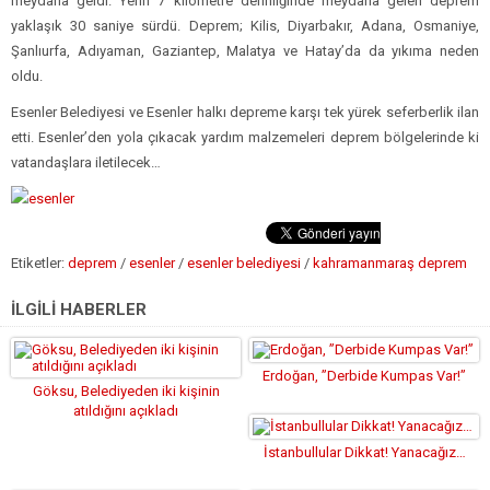
meydana geldi. Yerin 7 kilometre derinliğinde meydana gelen deprem
yaklaşık 30 saniye sürdü. Deprem; Kilis, Diyarbakır, Adana, Osmaniye,
Şanlıurfa, Adıyaman, Gaziantep, Malatya ve Hatay’da da yıkıma neden
oldu.
Esenler Belediyesi ve Esenler halkı depreme karşı tek yürek seferberlik ilan
etti. Esenler’den yola çıkacak yardım malzemeleri deprem bölgelerinde ki
vatandaşlara iletilecek…
Etiketler:
deprem
/
esenler
/
esenler belediyesi
/
kahramanmaraş deprem
İLGİLİ HABERLER
Erdoğan, ”Derbide Kumpas Var!”
Göksu, Belediyeden iki kişinin
atıldığını açıkladı
İstanbullular Dikkat! Yanacağız…