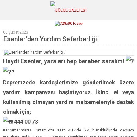
06 Şubat 2023
GÜNCEL
Esenler’den Yardım Seferberliği!
POLİTİKA
Polis & Adliye
Haydi Esenler, yaraları hep beraber saralım!
SPOR
EKONOMİ
Depremzede kardeşlerimize gönderilmek üzere
YAZARLAR
yardım kampanyası başlatıyoruz. İkinci el veya
Sağlık & Yaşam
kullanılmış olmayan yardım malzemeleriyle destek
olmak için;
Kültür & Sanat
444 00 73
EĞİTİM
Kahramanmaraş Pazarcık’ta saat 4.17’de 7.4 büyüklüğünde deprem
Müzik & Magazin