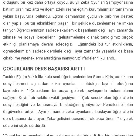
olduğunu bir kez daha ortaya koydu. Bu yıl Zeka Oyunları Şampiyonasına
katılım oranımız arttı ve ilçemizdeki resmi eğitim kurumlarımızın tamamına
yakını başvuruda bulundu. Eğitim camiamızın güçlü ve birbirine destek
olan yapısı, bu tür etkinliklerin başarılı bir şekilde düzenlenmesine imkân
tanıyor. Öğrencilerimizin sadece akademik başarılarını değil, aynı zamanda
zihinsel ve sosyal becerilerini geliştirmelerine olanak tanıdığımız birçok
etkinliği planlamaya devam edeceğiz. Eğitimdeki bu tür etkinliklerin,
öğrencilerimizin sadece derslerle değil, aynı zamanda yaşamla da başa
çıkabilme yeteneklerini artırdığına inanıyoruz” ifadelerini kullandı.
ÇOCUKLARIN DERS BAŞARISI ARTTI
Tacirler Eğitim Vakfı İlkokulu sınıf öğretmenlerinden Gonca Kiris, çocukların
sosyalleşmesi açısından zeka oyunlarının oldukça faydalı olduğunu
kaydederek “ Çocukların bir araya gelerek paylaşımda bulunmalarını
sağlıyor. Keyifli bir şekilde vakit geçiriyorlar. Çok sessiz olan öğrencilerin
sosyalleştiğini ve konuşmaya başladığını görüyoruz. Kendilerine olan
özgüvenleri artıyor. Aynı zamanda zeka oyunlarına başlayan öğrencilerin
ders başarısı da artıyor. Zeka gelişimi açısından oldukça önemli” diyerek
sözlerini şöyle sürdürdü:
“Çocuklar bu oyunlarla takım çalışmasını da öğrendi. Biz hiç söylemeden