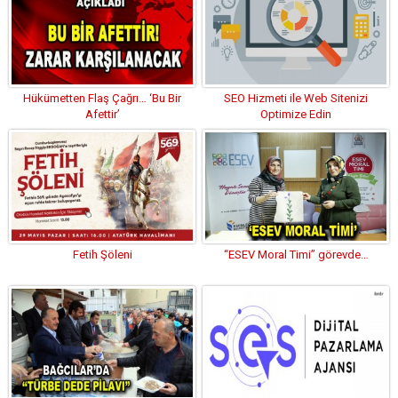
Hükümetten Flaş Çağrı… ‘Bu Bir
SEO Hizmeti ile Web Sitenizi
Afettir’
Optimize Edin
Fetih Şöleni
“ESEV Moral Timi” görevde…