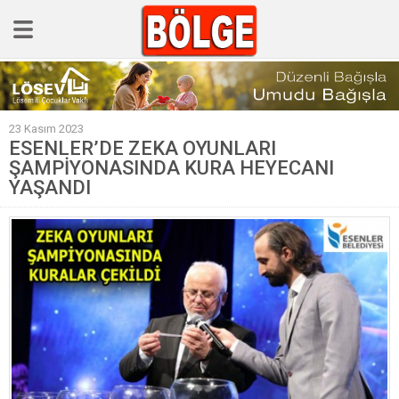
GÜNCEL
23 Kasım 2023
POLİTİKA
ESENLER’DE ZEKA OYUNLARI
ŞAMPİYONASINDA KURA HEYECANI
Polis & Adliye
YAŞANDI
SPOR
EKONOMİ
YAZARLAR
Sağlık & Yaşam
Kültür & Sanat
EĞİTİM
Müzik & Magazin