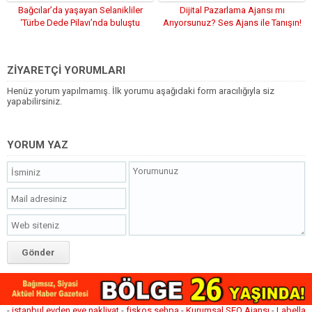
Bağcılar’da yaşayan Selanikliler
Dijital Pazarlama Ajansı mı
‘Türbe Dede Pilavı’nda buluştu
Arıyorsunuz? Ses Ajans ile Tanışın!
ZİYARETÇİ YORUMLARI
Henüz yorum yapılmamış. İlk yorumu aşağıdaki form aracılığıyla siz
yapabilirsiniz.
YORUM YAZ
-
istanbul evden eve nakliyat
-
fiskos sehpa
-
Kurumsal SEO Ajansı
-
Labella