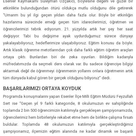
Esenler Kaymakamı Süleyman Özçakıcı, böylesine değerli ve güzel bir
etkinlikte bulunduğundan ötürü oldukça mutlu olduğunu dile getirerek
“Umarım bu yıl ilgi geçen yıldan daha fazla olur. Böyle bir etkinliğin
hazırlanma sürecinde emeği geçen tüm idarecilerimizi, öğretmen ve
öğrencilerimizi tebrik ediyorum. 21. yüzyılda artık her şey her saat
değişiyor. Tabi bu değişime ayak uydurduğumuz sürece dünyayı
yakalayabiliyoruz, hedeflerimize ulaşabiliyoruz. Eğitim konusu da böyle.
Artık klasik öğrenme metotlarından çok daha farklı eğitim öğretim araçları
ortaya çıktı. Bunlardan biri de zeka oyunları. Bildiğim kadarıyla
müfredatımızda da seçmeli ders olarak var. Bu sadece öğrenciye bilgiyi
aktarmak değil de öğrenmeyi öğrenmenin yollarını onlara öğretmenin artık
tüm dünyada kabul gören bir gerçek olduğunu biliyoruz” dedi.
BAŞARILARIMIZI ORTAYA KOYDUK
Programda konuşmalarını yapan Esenler İlçe Milli Eğitim Müdürü Feyzullah
Sert ise “Geçen yıl 9 farklı kategoride, 8 okulumuzun ev sahipliğinde
toplamda 2 bin 500 öğrencimizin katılımıyla gerçekleşen şampiyonamızda,
öğrencilerimiz hem birbirleriyle rekabet etme hem de birlikte çalışma fırsatı
buldular. Toplamda 48 okulumuzun katılımıyla gerçekleştirdiğimiz
şampiyonamız, ilçemizin eğitim alanında ne kadar dinamik ve başarılı