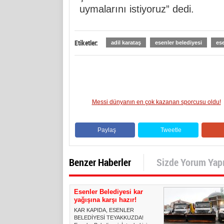
uymalarını istiyoruz” dedi.
Etiketler:
adil karataş
esenler belediyesi
es
Messi dünyanın en çok kazanan sporcusu oldu!
Paylaş
Tweetle
Benzer Haberler
Sizde Yorum Yap
Esenler Belediyesi kar
yağışına karşı hazır!
KAR KAPIDA, ESENLER
BELEDİYESİ TEYAKKUZDA!