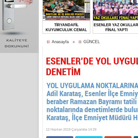
TİRYANDAFİL
ESENLER YAZ OKULLAR
KUYUMCULUK CEMAL
FİNAL YAPTI
TURGUT’UN EV
SAHİPLİĞİNDE
Anasayfa
GÜNCEL
»
FLORYA’DA ANLAMLI
BULUŞMA
ESENLER’DE YOL UYGU
DENETİM
YOL UYGULAMA NOKTALARINA 
Adil Karataş, Esenler İlçe Emni
beraber Ramazan Bayramı tatili
noktalarında denetimlerde bul
Karataş, İlçe Emniyet Müdürü H
12 Haziran 2019 Çarşamba 14:29