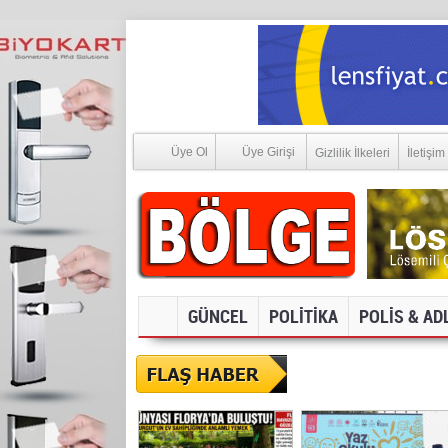
Üye Ol
Üye Girişi
Gizlilik İlkeleri
İletişim
GÜNCEL
POLİTİKA
POLİS & AD
SOSYAL MEDYA V