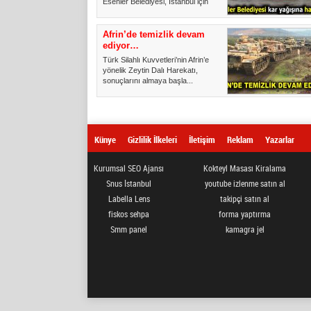
Esenler Belediyesi, İstanbul için
yapılan ka...
Afrin’de temizlik devam
ediyor…
Türk Silahlı Kuvvetleri’nin Afrin’e
yönelik Zeytin Dalı Harekatı,
sonuçlarını almaya başla...
Künye
Gizlilik İlkeleri
İletişim
Reklam
Yazarlar
Kurumsal SEO Ajansı
Kokteyl Masası Kiralama
Snus İstanbul
youtube izlenme satın al
Labella Lens
takipçi satın al
fiskos sehpa
forma yaptırma
Smm panel
kamagra jel