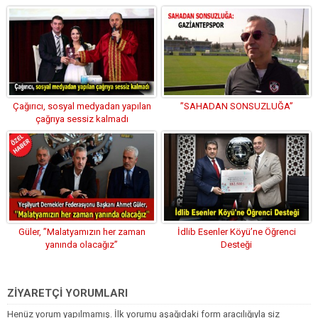
“Sesimi Duyan Yok mu? Ses Ver!”
Çağırıcı, sosyal medyadan yapılan
”SAHADAN SONSUZLUĞA”
çağrıya sessiz kalmadı
Güler, ”Malatyamızın her zaman
İdlib Esenler Köyü’ne Öğrenci
yanında olacağız”
Desteği
ZİYARETÇİ YORUMLARI
Henüz yorum yapılmamış. İlk yorumu aşağıdaki form aracılığıyla siz