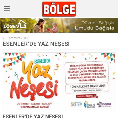
GÜNCEL
25 Temmuz 2019
POLİTİKA
ESENLER’DE YAZ NEŞESİ
Polis & Adliye
SPOR
EKONOMİ
YAZARLAR
Sağlık & Yaşam
Kültür & Sanat
EĞİTİM
Müzik & Magazin
ESENLER’DE YAZ NEŞESİ