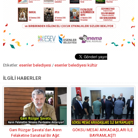
Etiketler:
esenler belediyesi
/
esenler belediyesi kültür
İLGİLİ HABERLER
Gani Rüzgar Şavata’dan Asrın
GÖKSU MESAİ ARKADAŞLARI İLE
Felaketine Sanatsal Bir Ağıt:
BAYRAMLAŞTI