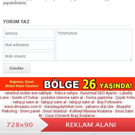
yapabilirsiniz.
YORUM YAZ
-
istanbul evden eve nakliyat
-
fiskos sehpa
-
Kurumsal SEO Ajansı
-
Labella
Lens
-
Guide of Dubai
-
youtube izlenme satın al
-
forma yaptırma
-
Çiçek Yolla
-
takipçi satın al
-
takipçi satın al
-
takipçi satın al
-
Buy Followers
-
www.dmsauto.com.tr
-
KaradagdaSirket.com
-
yabancı dizi izle
-
Ataşehir
Psikolog
-
Smm panel
-
Snus İstanbul
-
Kokteyl Masası Kiralama
-
Snus Satın
Al
-
Uzun Dönemli Araç Kiralama
-