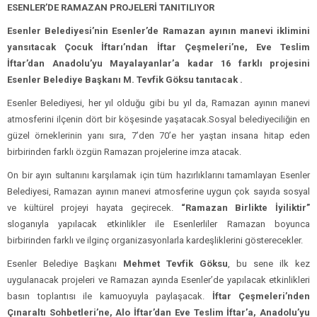
ESENLER’DE RAMAZAN PROJELERİ TANITILIYOR
Esenler Belediyesi’nin Esenler’de Ramazan ayının manevi iklimini
yansıtacak Çocuk İftarı’ndan İftar Çeşmeleri’ne, Eve Teslim
İftar’dan Anadolu’yu Mayalayanlar’a kadar 16 farklı projesini
Esenler Belediye Başkanı M. Tevfik Göksu tanıtacak .
Esenler Belediyesi, her yıl olduğu gibi bu yıl da, Ramazan ayının manevi
atmosferini ilçenin dört bir köşesinde yaşatacak.Sosyal belediyeciliğin en
güzel örneklerinin yanı sıra, 7’den 70’e her yaştan insana hitap eden
birbirinden farklı özgün Ramazan projelerine imza atacak.
On bir ayın sultanını karşılamak için tüm hazırlıklarını tamamlayan Esenler
Belediyesi, Ramazan ayının manevi atmosferine uygun çok sayıda sosyal
ve kültürel projeyi hayata geçirecek.
“Ramazan Birlikte İyiliktir”
sloganıyla yapılacak etkinlikler ile Esenlerliler Ramazan boyunca
birbirinden farklı ve ilginç organizasyonlarla kardeşliklerini gösterecekler.
Esenler Belediye Başkanı
Mehmet Tevfik Göksu
, bu sene ilk kez
uygulanacak projeleri ve Ramazan ayında Esenler’de yapılacak etkinlikleri
basın toplantısı ile kamuoyuyla paylaşacak.
İftar Çeşmeleri’nden
Çınaraltı Sohbetleri’ne, Alo İftar’dan Eve Teslim İftar’a, Anadolu’yu