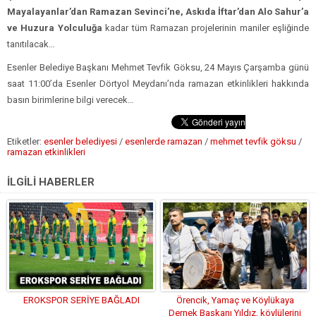
Mayalayanlar’dan Ramazan Sevinci’ne, Askıda İftar’dan Alo Sahur’a
ve Huzura Yolculuğa
kadar tüm Ramazan projelerinin maniler eşliğinde
tanıtılacak…
Esenler Belediye Başkanı Mehmet Tevfik Göksu, 24 Mayıs Çarşamba günü
saat 11:00’da Esenler Dörtyol Meydanı’nda ramazan etkinlikleri hakkında
basın birimlerine bilgi verecek…
Etiketler:
esenler belediyesi
/
esenlerde ramazan
/
mehmet tevfik göksu
/
ramazan etkinlikleri
İLGİLİ HABERLER
EROKSPOR SERİYE BAĞLADI
Örencik, Yamaç ve Köylükaya
Dernek Başkanı Yıldız, köylülerini