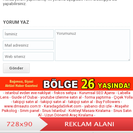
yapabilirsiniz.
YORUM YAZ
-
istanbul evden eve nakliyat
-
fiskos sehpa
-
Kurumsal SEO Ajansı
-
Labella
Lens
-
Guide of Dubai
-
youtube izlenme satın al
-
forma yaptırma
-
Çiçek Yolla
-
takipçi satın al
-
takipçi satın al
-
takipçi satın al
-
Buy Followers
-
www.dmsauto.com.tr
-
KaradagdaSirket.com
-
yabancı dizi izle
-
Ataşehir
Psikolog
-
Smm panel
-
Snus İstanbul
-
Kokteyl Masası Kiralama
-
Snus Satın
Al
-
Uzun Dönemli Araç Kiralama
-