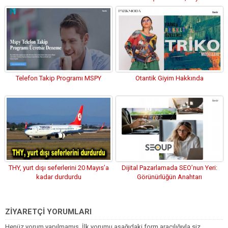
piknikte buluşturdu
Telefon Takip Programı MSPY
Otantik Giyim Hakkında
THY, yurt dışı seferlerini 20 Mayıs’a
Dijital Pazarlamada SEO’nun Yeri:
kadar durdurdu
Görünürlüğün Anahtarı
ZİYARETÇİ YORUMLARI
Henüz yorum yapılmamış. İlk yorumu aşağıdaki form aracılığıyla siz