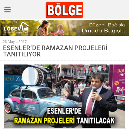
GÜNCEL
23 Mayıs 2017
POLİTİKA
ESENLER’DE RAMAZAN PROJELERİ
TANITILIYOR
Polis & Adliye
SPOR
EKONOMİ
YAZARLAR
Sağlık & Yaşam
Kültür & Sanat
EĞİTİM
Müzik & Magazin