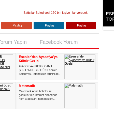
Bağcılar Belediyesi 150 bin kişiye iftar verecek
ESE
TÖ
Paylaş
Paylaş
Paylaş
Yorum Yapın
Facebook Yorum
Esenler’den Ayasofya’ya
Kültür Gezisi
AYASOFYA-İ KEBİR CAMİİ
ŞERİF’İNDE BİR GÜN Esenler
Belediyesi, İstanbul’un tarihini gö...
Matematik
Matematik Anne babalar ile
çocuklarının internet ortamında
hem aradıkları, hem beklent...