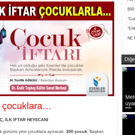
Yan
BİR
”Gıd
”EH
NE 
Diğe
Met
uyar
ar çocuklara…
, İLK İFTAR HEYECANI
lk gününü yine çocuklara ayıracak.
300 çocuk
, Başkan