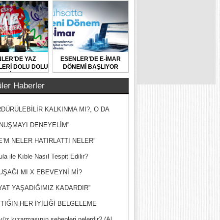
LER’DE YAZ
ESENLER’DE E-İMAR
ERİ DOLU DOLU
DÖNEMİ BAŞLIYOR
GEÇİYOR
ler Haberler
DÜRÜLEBİLİR KALKINMA MI?, O DA
MİŞ?
NUŞMAYI DENEYELİM”
E’M NELER HATIRLATTI NELER”
la ile Kıble Nasıl Tespit Edilir?
UŞAĞI MI X EBEVEYNİ Mİ?
YAT YAŞADIĞIMIZ KADARDIR”
TIĞIN HER İYİLİĞİ BELGELEME
yüz kızarmasının sebepleri nelerdir? (Al