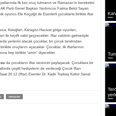
ayatlarında ilk kez oruç tutmanın ve Ramazan’ın bereketini
AK Parti Genel Başkan Yardımcısı Fatma Betül Sayan
Kar
k oyuncu Efe Koçyiğit de Esenlerli çocuklarla birlikte iftar
oca, Keloğlan, Karagöz-Hacivat gölge oyunları,
i ile keyifli vakit geçirecekler. İftar vaktinin gelmesiyle
larda yerlerini alacak çocuklar, bir çocuk tarafından
rlikte oruçlarını açacaklar. Çocuklar, ilk iftarlarının
na hep birlikte “amin” diyecekler.
Tunc
ksu
da çocukların iftar sevincini paylaşacak. Çocuklara bir
ltında çeşitli hediyelerin de verileceği Çocuk İftarı
at 20.12 (İftar) Esenler Dr. Kadir Topbaş Kültür Sanat
Terö
yerl
i
ramazan