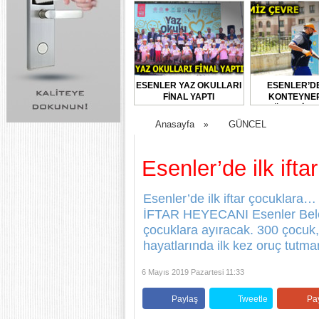
ESENLER YAZ OKULLARI
ESENLER’D
FİNAL YAPTI
KONTEYNER
DÜZENLİ O
DEZENFEKTE E
Anasayfa
GÜNCEL
»
Esenler’de ilk ift
Esenler’de ilk iftar çocukl
İFTAR HEYECANI Esenler Beled
çocuklara ayıracak. 300 çocuk,
hayatlarında ilk kez oruç tutman
6 Mayıs 2019 Pazartesi 11:33
Paylaş
Tweetle
Pa