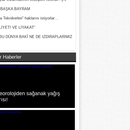
ak)
 BAŞKA BAYRAM
a Teknikerleri” haklarını istiyorlar…
LİYET! VE LİYAKAT”
BU DÜNYA BAKÎ NE DE IZDIRAPLARIMIZ
r Haberler
eorolojiden sağanak yağış
ısı!