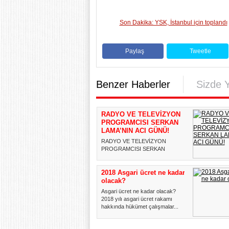
Son Dakika: YSK, İstanbul için toplandı
Paylaş
Tweetle
Benzer Haberler
Sizde 
RADYO VE TELEVİZYON
PROGRAMCISI SERKAN
LAMA’NIN ACI GÜNÜ!
RADYO VE TELEVİZYON
PROGRAMCISI SERKAN
LAMA'NIN ACI GÜNÜ! Radyo ve
televizyon programcısı...
2018 Asgari ücret ne kadar
olacak?
Asgari ücret ne kadar olacak?
2018 yılı asgari ücret rakamı
hakkında hükümet çalışmalar...