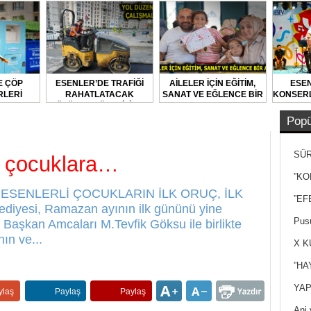
E ÇÖP
ESENLER’DE TRAFİĞİ
AİLELER İÇİN EĞİTİM,
ESEN
LERİ
RAHATLATACAK
SANAT VE EĞLENCE BİR
KONSERL
LARAK
ÇÖZÜMLER ÜRETİLİYOR
ARADA
DİLİYOR
Popü
SÜR
ar çocuklara…
NEY
”KO
ara… ESENLERLİ ÇOCUKLARIN İLK ORUÇ, İLK
”EF
iyesi, Ramazan ayının ilk gününü yine
Pusu
 Başkan Amcaları M.Tevfik Göksu ile birlikte
ın ve...
X K
”HA
YAP
ylaş
Paylaş
Paylaş
Ani 