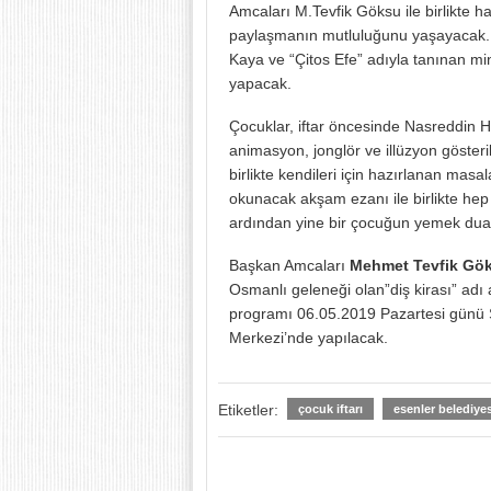
Amcaları M.Tevfik Göksu ile birlikte h
paylaşmanın mutluluğunu yaşayacak. 
Kaya ve “Çitos Efe” adıyla tanınan mini
yapacak.
Çocuklar, iftar öncesinde Nasreddin H
animasyon, jonglör ve illüzyon gösteriler
birlikte kendileri için hazırlanan masa
okunacak akşam ezanı ile birlikte hep bi
ardından yine bir çocuğun yemek duası
Başkan Amcaları
Mehmet Tevfik Gö
Osmanlı geleneği olan”diş kirası” adı a
programı 06.05.2019 Pazartesi günü Sa
Merkezi’nde yapılacak.
Etiketler:
çocuk iftarı
esenler belediyes