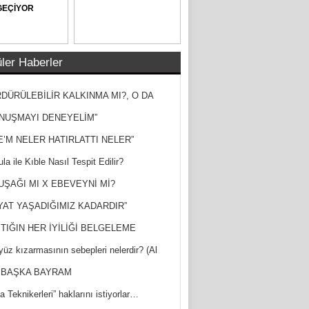
GEÇİYOR
ler Haberler
DÜRÜLEBİLİR KALKINMA MI?, O DA
MİŞ?
NUŞMAYI DENEYELİM”
E’M NELER HATIRLATTI NELER”
la ile Kıble Nasıl Tespit Edilir?
UŞAĞI MI X EBEVEYNİ Mİ?
YAT YAŞADIĞIMIZ KADARDIR”
TIĞIN HER İYİLİĞİ BELGELEME
yüz kızarmasının sebepleri nelerdir? (Al
ak)
 BAŞKA BAYRAM
a Teknikerleri” haklarını istiyorlar…