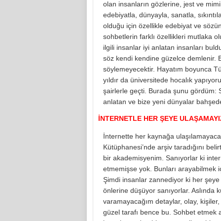
olan insanların gözlerine, jest ve mimi
edebiyatla, dünyayla, sanatla, sıkıntı
olduğu için özellikle edebiyat ve sözün
sohbetlerin farklı özellikleri mutlaka o
ilgili insanlar iyi anlatan insanları b
söz kendi kendine güzelce demlenir. E
söylemeyecektir. Hayatım boyunca Türk
yıldır da üniversitede hocalık yapıyoru
şairlerle geçti. Burada şunu gördüm:
anlatan ve bize yeni dünyalar bahşede
İNTERNETLE HER ŞEYE ULAŞAMAYI
İnternette her kaynağa ulaşılamayacağ
Kütüphanesi’nde arşiv taradığını beli
bir akademisyenim. Sanıyorlar ki intern
etmemişse yok. Bunları arayabilmek içi
Şimdi insanlar zannediyor ki her şeye 
önlerine düşüyor sanıyorlar. Aslında
varamayacağım detaylar, olay, kişiler,
güzel tarafı bence bu. Sohbet etmek a