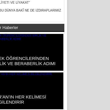
LİYET! VE LİYAKAT”
BU DÜNYA BAKÎ NE DE IZDIRAPLARIMIZ
r Haberler
EK ÖĞRENCİLERİNDEN
LİK VE BERABERLİK ADIMI
’AN’IN HER KELİMESİ
GİLENDİRİR