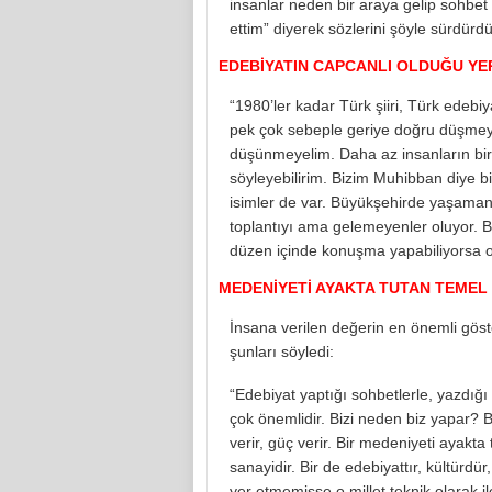
insanlar neden bir araya gelip sohbet 
ettim” diyerek sözlerini şöyle sürdürdü
EDEBİYATIN CAPCANLI OLDUĞU YE
“1980’ler kadar Türk şiiri, Türk edebi
pek çok sebeple geriye doğru düşmey
düşünmeyelim. Daha az insanların bir 
söyleyebilirim. Bizim Muhibban diye b
isimler de var. Büyükşehirde yaşamanı
toplantıyı ama gelemeyenler oluyor. Büy
düzen içinde konuşma yapabiliyorsa or
MEDENİYETİ AYAKTA TUTAN TEMEL
İnsana verilen değerin en önemli göst
şunları söyledi:
“Edebiyat yaptığı sohbetlerle, yazdığı 
çok önemlidir. Bizi neden biz yapar? B
verir, güç verir. Bir medeniyeti ayakt
sanayidir. Bir de edebiyattır, kültürdü
yer etmemişse o millet teknik olarak i