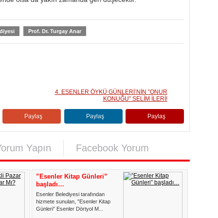
diyesi
Prof. Dr. Turgay Anar
4. ESENLER ÖYKÜ GÜNLERİ’NİN ”ONUR
KONUĞU” SELİM İLERİ!
Paylaş
Paylaş
Paylaş
Yorum Yapın
Facebook Yorum
”Esenler Kitap Günleri”
başladı…
Esenler Belediyesi tarafından
hizmete sunulan, ”Esenler Kitap
Günleri” Esenler Dörtyol M...