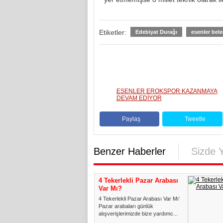
Etiketler:
Edebiyat Durağı
esenler bele
ESENLER EROKSPOR KAZANMAYA
DEVAM EDİYOR
Paylaş
Tweetle
Benzer Haberler
Sizde 
4 Tekerlekli Pazar Arabası
Var Mı?
4 Tekerlekli Pazar Arabası Var Mı?
Pazar arabaları günlük
alışverişlerimizde bize yardımc...