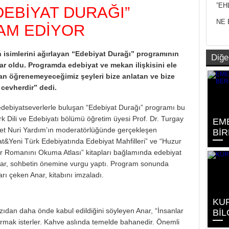
”EH
DEBİYAT DURAĞI”
NE 
AM EDİYOR
isimlerini ağırlayan “Edebiyat Durağı” programının
Diğe
ar oldu. Programda edebiyat ve mekan ilişkisini ele
an öğrenemeyeceğimiz şeyleri bize anlatan ve bize
cevherdir” dedi.
edebiyatseverlerle buluşan “Edebiyat Durağı” programı bu
k Dili ve Edebiyatı bölümü öğretim üyesi Prof. Dr. Turgay
EM
met Nuri Yardım’ın moderatörlüğünde gerçekleşen
BİR
Yeni Türk Edebiyatında Edebiyat Mahfilleri” ve “Huzur
 Romanını Okuma Atlası” kitapları bağlamında edebiyat
nar, sohbetin önemine vurgu yaptı. Program sonunda
arı çeken Anar, kitabını imzaladı.
KUR
zıdan daha önde kabul edildiğini söyleyen Anar, “İnsanlar
BİL
kurmak isterler. Kahve aslında temelde bahanedir. Önemli