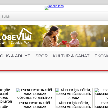
İletişim
OLİS & ADLİYE
SPOR
KÜLTÜR & SANAT
EKON
EDYA VE İNTERNET SİTELERİNE ERİŞİM 
ESENLER’DE TRAFİĞİ
AİLELER İÇİN EĞİTİM,
ESEN
E ÇÖP
RAHATLATACAK
SANAT VE EĞLENCE BİR
KONSERL