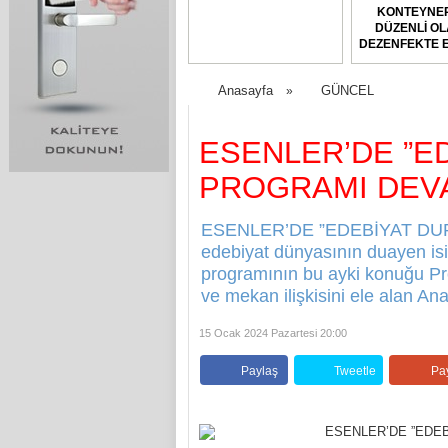
KONTEYNER
DÜZENLİ O
DEZENFEKTE E
Anasayfa
GÜNCEL
»
ESENLER’DE ”E
PROGRAMI DEV
ESENLER’DE ”EDEBİYAT DU
edebiyat dünyasının duayen isi
programının bu ayki konuğu Pr
ve mekan ilişkisini ele alan An
15 Ocak 2024 Pazartesi 20:00
Paylaş
Tweetle
Pa