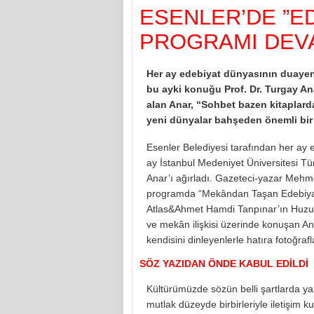
ESENLER’DE ”E
PROGRAMI DEV
Her ay edebiyat dünyasının duayen 
bu ayki konuğu Prof. Dr. Turgay An
alan Anar, “Sohbet bazen kitaplard
yeni dünyalar bahşeden önemli bir 
Esenler Belediyesi tarafından her ay 
ay İstanbul Medeniyet Üniversitesi Tür
Anar’ı ağırladı. Gazeteci-yazar Meh
programda “Mekândan Taşan Edebiyat&
Atlas&Ahmet Hamdi Tanpınar’ın Huzur
ve mekân ilişkisi üzerinde konuşan A
kendisini dinleyenlerle hatıra fotoğrafl
SÖZ YAZIDAN ÖNDE KABUL EDİLDİ
Kültürümüzde sözün belli şartlarda ya
mutlak düzeyde birbirleriyle iletişim 