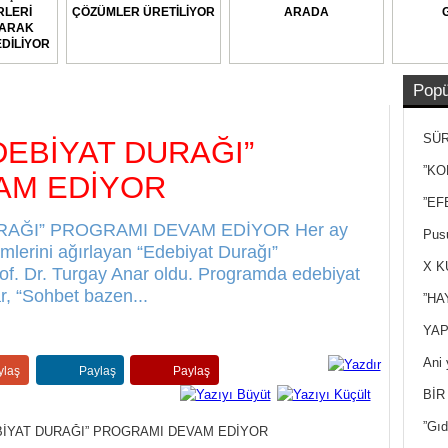
LERİ
ÇÖZÜMLER ÜRETİLİYOR
ARADA
LARAK
DİLİYOR
Popü
SÜR
DEBİYAT DURAĞI”
NEY
”KO
AM EDİYOR
”EF
RAĞI” PROGRAMI DEVAM EDİYOR Her ay
Pusu
mlerini ağırlayan “Edebiyat Durağı”
X K
of. Dr. Turgay Anar oldu. Programda edebiyat
ar, “Sohbet bazen...
”HA
YAP
Ani 
ylaş
Paylaş
Paylaş
Yan
BİR
”Gıd