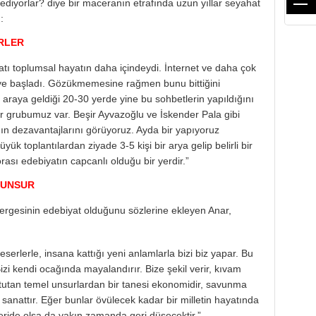
ediyorlar? diye bir maceranın etrafında uzun yıllar seyahat
:
RLER
yatı toplumsal hayatın daha içindeydi. İnternet ve daha çok
e başladı. Gözükmemesine rağmen bunu bittiğini
araya geldiği 20-30 yerde yine bu sohbetlerin yapıldığını
ir grubumuz var. Beşir Ayvazoğlu ve İskender Pala gibi
n dezavantajlarını görüyoruz. Ayda bir yapıyoruz
ük toplantılardan ziyade 3-5 kişi bir arya gelip belirli bir
ası edebiyatın capcanlı olduğu bir yerdir.”
 UNSUR
ergesinin edebiyat olduğunu sözlerine ekleyen Anar,
eserlerle, insana kattığı yeni anlamlarla bizi biz yapar. Bu
izi kendi ocağında mayalandırır. Bize şekil verir, kıvam
a tutan temel unsurlardan bir tanesi ekonomidir, savunma
r, sanattır. Eğer bunlar övülecek kadar bir milletin hayatında
leride olsa da yakın zamanda geri düşecektir.”