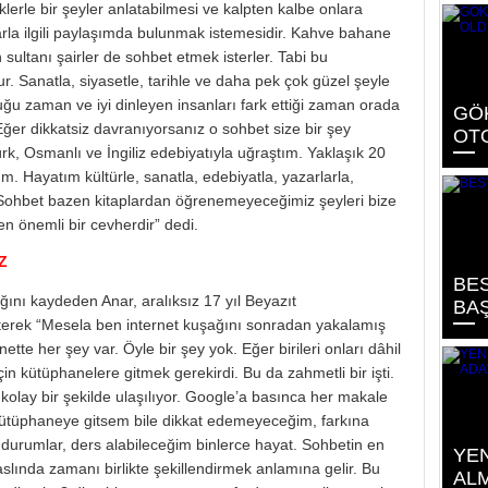
klerle bir şeyler anlatabilmesi ve kalpten kalbe onlara
larla ilgili paylaşımda bulunmak istemesidir. Kahve bahane
 sultanı şairler de sohbet etmek isterler. Tabi bu
lur. Sanatla, siyasetle, tarihle ve daha pek çok güzel şeyle
ulduğu zaman ve iyi dinleyen insanları fark ettiği zaman orada
GÖK
ğer dikkatsiz davranıyorsanız o sohbet size bir şey
OT
, Osmanlı ve İngiliz edebiyatıyla uğraştım. Yaklaşık 20
m. Hayatım kültürle, sanatla, edebiyatla, yazarlarla,
 Sohbet bazen kitaplardan öğrenemeyeceğimiz şeyleri bize
n önemli bir cevherdir” dedi.
Z
BES
ını kaydeden Anar, aralıksız 17 yıl Beyazıt
BAŞ
rterek “Mesela ben internet kuşağını sonradan yakalamış
ette her şey var. Öyle bir şey yok. Eğer birileri onları dâhil
n kütüphanelere gitmek gerekirdi. Bu da zahmetli bir işti.
kolay bir şekilde ulaşılıyor. Google’a basınca her makale
 kütüphaneye gitsem bile dikkat edemeyeceğim, farkına
 durumlar, ders alabileceğim binlerce hayat. Sohbetin en
YEN
slında zamanı birlikte şekillendirmek anlamına gelir. Bu
ALM