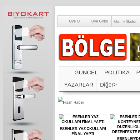
Üye Ol
Üye Girişi
Gizlilik İlkeleri
GÜNCEL
POLİTİKA
P
YAZARLAR
Diğer>
SOSYAL M
ESENLER YAZ OKULLARI
FİNAL YAPTI
ESENLER’D