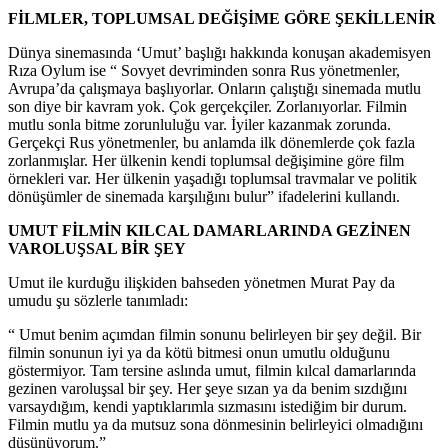
FİLMLER, TOPLUMSAL DEĞİŞİME GÖRE ŞEKİLLENİR
Dünya sinemasında ‘Umut’ başlığı hakkında konuşan akademisyen
Rıza Oylum ise “ Sovyet devriminden sonra Rus yönetmenler,
Avrupa’da çalışmaya başlıyorlar. Onların çalıştığı sinemada mutlu
son diye bir kavram yok. Çok gerçekçiler. Zorlanıyorlar. Filmin
mutlu sonla bitme zorunluluğu var. İyiler kazanmak zorunda.
Gerçekçi Rus yönetmenler, bu anlamda ilk dönemlerde çok fazla
zorlanmışlar. Her ülkenin kendi toplumsal değişimine göre film
örnekleri var. Her ülkenin yaşadığı toplumsal travmalar ve politik
dönüşümler de sinemada karşılığını bulur” ifadelerini kullandı.
UMUT FİLMİN KILCAL DAMARLARINDA GEZİNEN
VAROLUŞSAL BİR ŞEY
Umut ile kurduğu ilişkiden bahseden yönetmen Murat Pay da
umudu şu sözlerle tanımladı:
“ Umut benim açımdan filmin sonunu belirleyen bir şey değil. Bir
filmin sonunun iyi ya da kötü bitmesi onun umutlu olduğunu
göstermiyor. Tam tersine aslında umut, filmin kılcal damarlarında
gezinen varoluşsal bir şey. Her şeye sızan ya da benim sızdığını
varsaydığım, kendi yaptıklarımla sızmasını istediğim bir durum.
Filmin mutlu ya da mutsuz sona dönmesinin belirleyici olmadığını
düşünüyorum.”