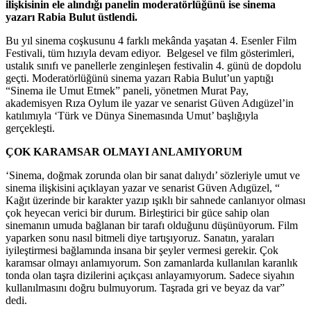
ilişkisinin ele alındığı panelin moderatörlüğünü ise sinema
yazarı Rabia Bulut üstlendi.
Bu yıl sinema coşkusunu 4 farklı mekânda yaşatan 4. Esenler Film
Festivali, tüm hızıyla devam ediyor. Belgesel ve film gösterimleri,
ustalık sınıfı ve panellerle zenginleşen festivalin 4. günü de dopdolu
geçti. Moderatörlüğünü sinema yazarı Rabia Bulut’un yaptığı
“Sinema ile Umut Etmek” paneli, yönetmen Murat Pay,
akademisyen Rıza Oylum ile yazar ve senarist Güven Adıgüzel’in
katılımıyla ‘Türk ve Dünya Sinemasında Umut’ başlığıyla
gerçekleşti.
ÇOK KARAMSAR OLMAYI ANLAMIYORUM
‘Sinema, doğmak zorunda olan bir sanat dalıydı’ sözleriyle umut ve
sinema ilişkisini açıklayan yazar ve senarist Güven Adıgüzel, “
Kağıt üzerinde bir karakter yazıp ışıklı bir sahnede canlanıyor olması
çok heyecan verici bir durum. Birleştirici bir güce sahip olan
sinemanın umuda bağlanan bir tarafı olduğunu düşünüyorum. Film
yaparken sonu nasıl bitmeli diye tartışıyoruz. Sanatın, yaraları
iyileştirmesi bağlamında insana bir şeyler vermesi gerekir. Çok
karamsar olmayı anlamıyorum. Son zamanlarda kullanılan karanlık
tonda olan taşra dizilerini açıkçası anlayamıyorum. Sadece siyahın
kullanılmasını doğru bulmuyorum. Taşrada gri ve beyaz da var”
dedi.