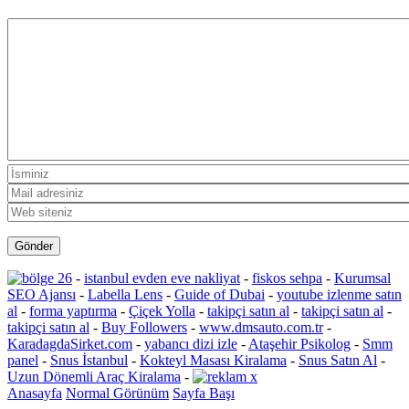
-
istanbul evden eve nakliyat
-
fiskos sehpa
-
Kurumsal
SEO Ajansı
-
Labella Lens
-
Guide of Dubai
-
youtube izlenme satın
al
-
forma yaptırma
-
Çiçek Yolla
-
takipçi satın al
-
takipçi satın al
-
takipçi satın al
-
Buy Followers
-
www.dmsauto.com.tr
-
KaradagdaSirket.com
-
yabancı dizi izle
-
Ataşehir Psikolog
-
Smm
panel
-
Snus İstanbul
-
Kokteyl Masası Kiralama
-
Snus Satın Al
-
Uzun Dönemli Araç Kiralama
-
Anasayfa
Normal Görünüm
Sayfa Başı