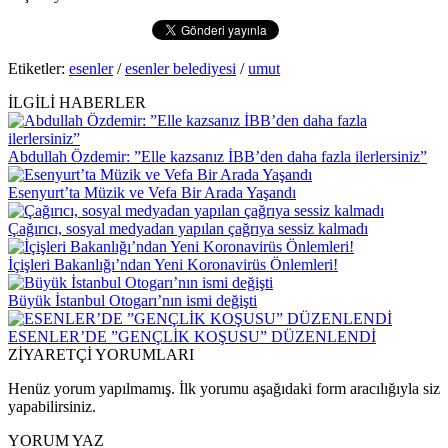
Etiketler:
esenler
/
esenler belediyesi
/
umut
İLGİLİ HABERLER
Abdullah Özdemir: ”Elle kazsanız İBB’den daha fazla ilerlersiniz”
Esenyurt’ta Müzik ve Vefa Bir Arada Yaşandı
Çağırıcı, sosyal medyadan yapılan çağrıya sessiz kalmadı
İçişleri Bakanlığı’ndan Yeni Koronavirüs Önlemleri!
Büyük İstanbul Otogarı’nın ismi değişti
ESENLER’DE ”GENÇLİK KOŞUSU” DÜZENLENDİ
ZİYARETÇİ YORUMLARI
Henüz yorum yapılmamış. İlk yorumu aşağıdaki form aracılığıyla siz
yapabilirsiniz.
YORUM YAZ