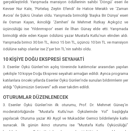
gerçekleştirildi. Yarışmada mansiyon ödüllerinin sahibi ‘Döngü’ eseri ile
Kevser Nur Kale, ‘Pürtelaş Zeytin Efendi’ ile Hatice Meraklı ve ‘Zaman
Avcısı’ ile Şükrü Ünalan oldu. Yarışmada birinciliği ‘Başka Bir Dünya’ eseri
ile Osman Kayan, ikinciliği ‘Zemheri’ ile Mehmet Rutkay Açıkgöz ve
üçüncülüğü ise ‘Yıldırımspor’ eseri ile İlhan Günay elde etti. Yarışmada
birinciliği elde eden Kayan ödülünü yazar Mustafa Kutlu’nun elinden aldı.
Yarışmada birinci 30 bin TL, ikinci 15 bin TL, üçüncü 10 bin TL ve mansiyon
ödülüne sahip olanlar ise 2’şer bin TL’nin sahibi oldu.
10 KİŞİYE DOĞU EKSPRESİ SEYAHATİ
3. Esenler Öykü Günleri’nin açılış töreninde katılımcılar arasından yapılan
çekilişle 10 kişiye Doğu Ekspresi seyahati armağan edildi. Ayrıca programa
katılanlara önceki yıllarda Esenler Öykü Günleri’nde sunulan bildirimlerin yer
aldığı “Öykümüzün Serüveni” adlı eser takdim edildi.
OTURUMLAR DÜZENLENECEK
3. Esenler Öykü Günleri’nin ilk oturumu, Prof. Dr. Mehmet Güneş’in
moderatörlüğünde “Mustafa Kutlu’nun Öykülerinde Yol” başlığıyla
yapılacak Oturuma yazar Ali Ayçil ve Mukadder Gemici bildirileriyle katkı
sunacak. İlk günün ikinci oturumu ise “Mustafa Kutlu Öykücülüğü”