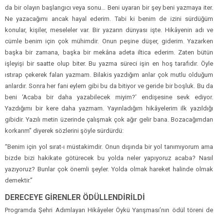
da bir olayın başlangıcı veya sonu… Beni uyaran bir şey beni yazmaya iter.
Ne yazacağımı ancak hayal ederim. Tabi ki benim de izini sürdüğüm
konular, kişiler, meseleler var. Bir yazarın dünyası işte. Hikâyenin adı ve
cümle benim için çok mühimdir. Onun peşine düşer, giderim. Yazarken
başka bir zamana, başka bir mekâna adeta iltica ederim. Zaten bütün
işleyişi bir saatte olup biter. Bu yazma süreci işin en hoş tarafıdır. Öyle
ıstırap çekerek falan yazmam. Bilakis yazdığım anlar çok mutlu olduğum
anlardır. Sonra her fani eylem gibi bu da bitiyor ve geride bir boşluk. Bu da
beni ‘Acaba bir daha yazabilecek miyim?’ endişesine sevk ediyor.
Yazdığımı bir kere daha yazmam. Yayınladığım hikâyelerim ilk yazıldığı
gibidir. Yazılı metin üzerinde çalışmak çok ağır gelir bana. Bozacağımdan
korkarım” diyerek sözlerini şöyle sürdürdü:
“Benim için yol sırat-ı müstakimdir. Onun dışında bir yol tanımıyorum ama
bizde bizi hakikate götürecek bu yolda neler yapıyoruz acaba? Nasıl
yazıyoruz? Bunlar çok önemli şeyler. Yolda olmak hareket halinde olmak
demektir.”
DERECEYE GİRENLER ÖDÜLLENDİRİLDİ
Programda Şehri Adımlayan Hikâyeler Öykü Yarışması’nın ödül töreni de