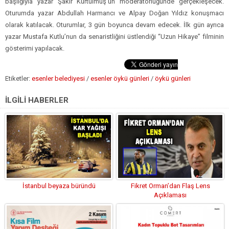
başlığıyla yazar Şakir Kurtulmuş’un moderatörlüğünde gerçekleşecek.
Oturumda yazar Abdullah Harmancı ve Alpay Doğan Yıldız konuşmacı
olarak katılacak. Oturumlar, 3 gün boyunca devam edecek. İlk gün ayrıca
yazar Mustafa Kutlu’nun da senaristliğini üstlendiği “Uzun Hikaye” filminin
gösterimi yapılacak.
Etiketler:
esenler belediyesi
/
esenler öykü günleri
/
öykü günleri
İLGİLİ HABERLER
İstanbul beyaza büründü
Fikret Orman’dan Flaş Lens
Açıklaması