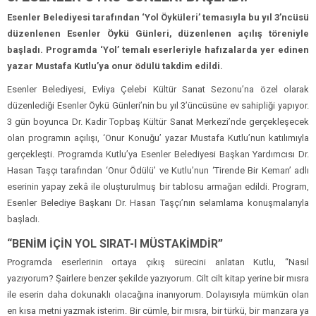
Esenler Belediyesi tarafından ‘Yol Öyküleri’ temasıyla bu yıl 3’ncüsü
düzenlenen Esenler Öykü Günleri, düzenlenen açılış töreniyle
başladı. Programda ‘Yol’ temalı eserleriyle hafızalarda yer edinen
yazar Mustafa Kutlu’ya onur ödülü takdim edildi.
Esenler Belediyesi, Evliya Çelebi Kültür Sanat Sezonu’na özel olarak
düzenlediği Esenler Öykü Günleri’nin bu yıl 3’üncüsüne ev sahipliği yapıyor.
3 gün boyunca Dr. Kadir Topbaş Kültür Sanat Merkezi’nde gerçekleşecek
olan programın açılışı, ‘Onur Konuğu’ yazar Mustafa Kutlu’nun katılımıyla
gerçekleşti. Programda Kutlu’ya Esenler Belediyesi Başkan Yardımcısı Dr.
Hasan Taşçı tarafından ‘Onur Ödülü’ ve Kutlu’nun ‘Tirende Bir Keman’ adlı
eserinin yapay zekâ ile oluşturulmuş bir tablosu armağan edildi. Program,
Esenler Belediye Başkanı Dr. Hasan Taşçı’nın selamlama konuşmalarıyla
başladı.
“BENİM İÇİN YOL SIRAT-I MÜSTAKİMDİR”
Programda eserlerinin ortaya çıkış sürecini anlatan Kutlu, “Nasıl
yazıyorum? Şairlere benzer şekilde yazıyorum. Cilt cilt kitap yerine bir mısra
ile eserin daha dokunaklı olacağına inanıyorum. Dolayısıyla mümkün olan
en kısa metni yazmak isterim. Bir cümle, bir mısra, bir türkü, bir manzara ya