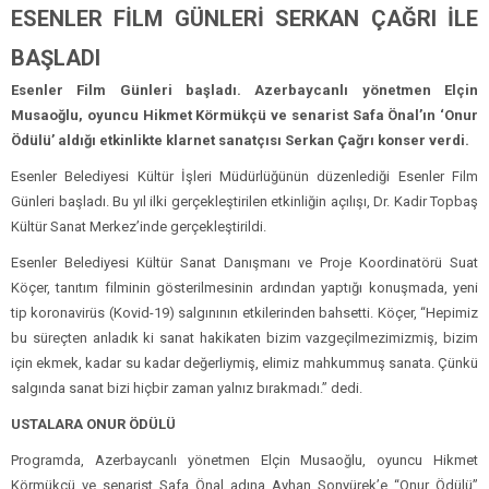
ESENLER FİLM GÜNLERİ SERKAN ÇAĞRI İLE
BAŞLADI
Esenler Film Günleri başladı. Azerbaycanlı yönetmen Elçin
Musaoğlu, oyuncu Hikmet Körmükçü ve senarist Safa Önal’ın ‘Onur
Ödülü’ aldığı etkinlikte klarnet sanatçısı Serkan Çağrı konser verdi.
Esenler Belediyesi Kültür İşleri Müdürlüğünün düzenlediği Esenler Film
Günleri başladı. Bu yıl ilki gerçekleştirilen etkinliğin açılışı, Dr. Kadir Topbaş
Kültür Sanat Merkez’inde gerçekleştirildi.
Esenler Belediyesi Kültür Sanat Danışmanı ve Proje Koordinatörü Suat
Köçer, tanıtım filminin gösterilmesinin ardından yaptığı konuşmada, yeni
tip koronavirüs (Kovid-19) salgınının etkilerinden bahsetti. Köçer, “Hepimiz
bu süreçten anladık ki sanat hakikaten bizim vazgeçilmezimizmiş, bizim
için ekmek, kadar su kadar değerliymiş, elimiz mahkummuş sanata. Çünkü
salgında sanat bizi hiçbir zaman yalnız bırakmadı.” dedi.
USTALARA ONUR ÖDÜLÜ
Programda, Azerbaycanlı yönetmen Elçin Musaoğlu, oyuncu Hikmet
Körmükçü ve senarist Safa Önal adına Ayhan Sonyürek’e “Onur Ödülü”