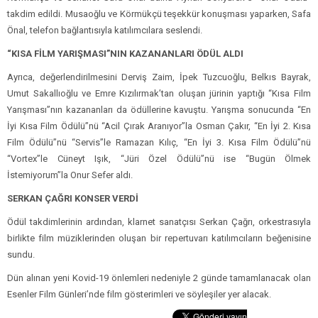
takdim edildi. Musaoğlu ve Körmükçü teşekkür konuşması yaparken, Safa
Önal, telefon bağlantısıyla katılımcılara seslendi.
“KISA FİLM YARIŞMASI”NIN KAZANANLARI ÖDÜL ALDI
Ayrıca, değerlendirilmesini Derviş Zaim, İpek Tuzcuoğlu, Belkıs Bayrak,
Umut Sakallıoğlu ve Emre Kızılırmak’tan oluşan jürinin yaptığı “Kısa Film
Yarışması”nın kazananları da ödüllerine kavuştu. Yarışma sonucunda “En
İyi Kısa Film Ödülü”nü “Acil Çırak Aranıyor”la Osman Çakır, “En İyi 2. Kısa
Film Ödülü”nü “Servis”le Ramazan Kılıç, “En İyi 3. Kısa Film Ödülü”nü
“Vortex”le Cüneyt Işık, “Jüri Özel Ödülü”nü ise “Bugün Ölmek
İstemiyorum”la Onur Sefer aldı.
SERKAN ÇAĞRI KONSER VERDİ
Ödül takdimlerinin ardından, klarnet sanatçısı Serkan Çağrı, orkestrasıyla
birlikte film müziklerinden oluşan bir repertuvarı katılımcıların beğenisine
sundu.
Dün alınan yeni Kovid-19 önlemleri nedeniyle 2 günde tamamlanacak olan
Esenler Film Günleri’nde film gösterimleri ve söyleşiler yer alacak.