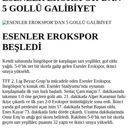
5 GOLLÜ GALİBİYET
ESENLER EROKSPOR
BEŞLEDİ
Kendi sahasında İnegölspor ile karşılaşan sarı yeşilliler, gol oldu
yağdı. 5-0’lık net bir skorla galip gelen Esenler Erokspor, ikinci
sıraya yükseldi.
TFF 2. Lig Beyaz Grup’ta mücadele eden Esenler Erokspor,
İnegölspor’u konuk etti. Esenler Stadyumu’nda oynanan
karşılaşmada ilk yarı hızlı başladı. Sertaç Çam maçın 7. dakikasında
takımını 1-0 öne geçiren golü attı. 21. dakikada Alper Karaman farkı
ikiye çıkardı ve ilk yarı 2-0 Erokspor üstünlüğüyle sona erdi. İkinci
yarıda gol perdesini açan isim 57. dakikada Serhat Baştan oldu.
Enes Kayar 73. dakikada farkı dörde çıkardı. Uzatma dakikalarında
Onur Eriş’in attığı gol skoru belirledi. Rakibini 5-0’lık net bir skorla
geçen sarı yeşilliler, puanını 32 yaptı ve ikinci sıraya yükseldi.