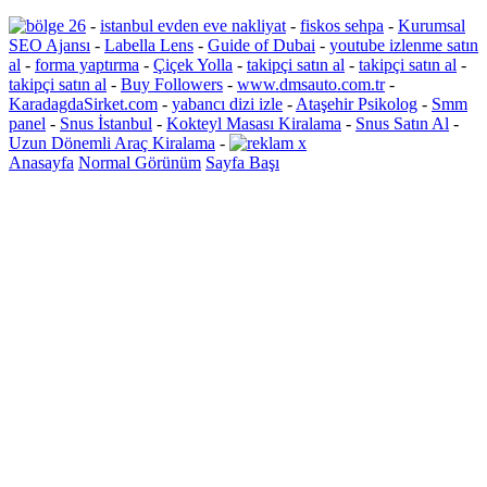
-
istanbul evden eve nakliyat
-
fiskos sehpa
-
Kurumsal
SEO Ajansı
-
Labella Lens
-
Guide of Dubai
-
youtube izlenme satın
al
-
forma yaptırma
-
Çiçek Yolla
-
takipçi satın al
-
takipçi satın al
-
takipçi satın al
-
Buy Followers
-
www.dmsauto.com.tr
-
KaradagdaSirket.com
-
yabancı dizi izle
-
Ataşehir Psikolog
-
Smm
panel
-
Snus İstanbul
-
Kokteyl Masası Kiralama
-
Snus Satın Al
-
Uzun Dönemli Araç Kiralama
-
Anasayfa
Normal Görünüm
Sayfa Başı