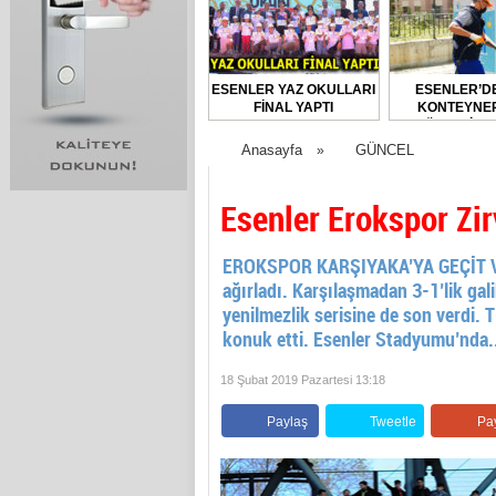
ESENLER YAZ OKULLARI
ESENLER’D
FİNAL YAPTI
KONTEYNER
DÜZENLİ O
DEZENFEKTE E
Anasayfa
GÜNCEL
»
Esenler Erokspor Zi
EROKSPOR KARŞIYAKA’YA GEÇİT VER
ağırladı. Karşılaşmadan 3-1’lik gal
yenilmezlik serisine de son verdi. 
konuk etti. Esenler Stadyumu’nda.
18 Şubat 2019 Pazartesi 13:18
Paylaş
Tweetle
Pa