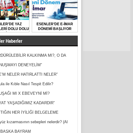
LER’DE YAZ
ESENLER’DE E-İMAR
ERİ DOLU DOLU
DÖNEMİ BAŞLIYOR
GEÇİYOR
er Haberler
DÜRÜLEBİLİR KALKINMA MI?, O DA
MİŞ?
NUŞMAYI DENEYELİM”
E’M NELER HATIRLATTI NELER”
la ile Kıble Nasıl Tespit Edilir?
UŞAĞI MI X EBEVEYNİ Mİ?
YAT YAŞADIĞIMIZ KADARDIR”
TIĞIN HER İYİLİĞİ BELGELEME
yüz kızarmasının sebepleri nelerdir? (Al
ak)
 BAŞKA BAYRAM