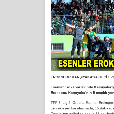
EROKSPOR KARŞIYAKA’YA GEÇİT V
Esenler Erokspor evinde Karşıyaka’yı 
Erokspor, Karşıyaka’nın 5 maçlık yen
TFF 3. Lig 2. Grup’ta Esenler Erokspor
gerçekleşen karşılaşmada; 15.dakikada
Fıstıkçı’nın golleriyle henüz 31.dakikad