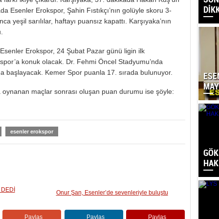
DİK
ada Esenler Erokspor, Şahin Fıstıkçı’nın golüyle skoru 3-
ca yeşil sarılılar, haftayı puansız kapattı. Karşıyaka’nın
.
Esenler Erokspor, 24 Şubat Pazar günü ligin ilk
rspor’a konuk olacak. Dr. Fehmi Öncel Stadyumu’nda
da başlayacak. Kemer Spor puanla 17. sırada bulunuyor.
ESE
MAY
da oynanan maçlar sonrası oluşan puan durumu ise şöyle:
esenler erokspor
GÖK
HAK
 DEDİ
Onur Şan, Esenler’de sevenleriyle buluştu
Paylaş
Paylaş
Paylaş