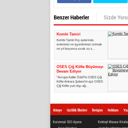
Benzer Haberler
Sizde Yor
Kombi Tamiri
Kombi Tamiri Kış aylarında
evlerimizi ve işyerlerimizi ısıtmak
ve yıl boyunca sıcak su s...
OSES Çiğ Köfte Büyümeye
Devam Ediyor
“Avrupa Kalite Ödül”lü OSES Çiğ
Köfte Ankara Şubesi’ni açtı OSES
Çiğ Köfte yurt dışı ağ...
Künye
Gizlilik İlkeleri
İletişim
Reklam
Yaz
Kurumsal SEO Ajansı
Kokteyl Masası Kiral