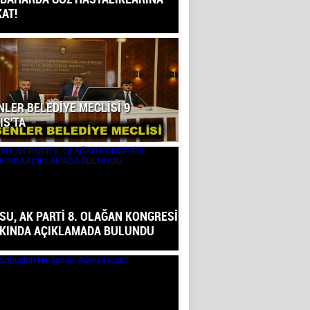
KAT!
NLER BELEDİYE MECLİSİ 9
IS’TA
SU, AK PARTİ 8. OLAĞAN KONGRESİ
KINDA AÇIKLAMADA BULUNDU