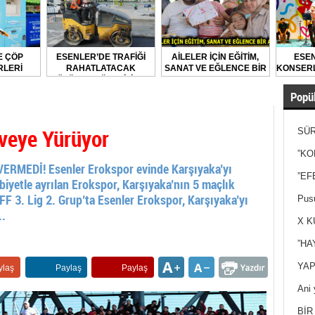
E ÇÖP
ESENLER’DE TRAFİĞİ
AİLELER İÇİN EĞİTİM,
ESEN
LERİ
RAHATLATACAK
SANAT VE EĞLENCE BİR
KONSERL
LARAK
ÇÖZÜMLER ÜRETİLİYOR
ARADA
DİLİYOR
Popül
rveye Yürüyor
SÜR
NEY
”KO
MEDİ! Esenler Erokspor evinde Karşıyaka’yı
”EF
ibiyetle ayrılan Erokspor, Karşıyaka’nın 5 maçlık
TFF 3. Lig 2. Grup’ta Esenler Erokspor, Karşıyaka’yı
Pusu
..
X K
”HA
YAP
ylaş
Paylaş
Paylaş
Ani 
Yan
BİR