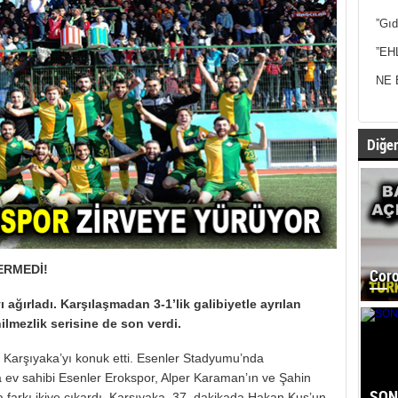
”Gıd
”EH
NE 
Diğer
ERMEDİ!
Coro
ağırladı. Karşılaşmadan 3-1’lik galibiyetle ayrılan
ilmezlik serisine de son verdi.
, Karşıyaka’yı konuk etti. Esenler Stadyumu’nda
 ev sahibi Esenler Erokspor, Alper Karaman’ın ve Şahin
SON
a farkı ikiye çıkardı. Karşıyaka, 37. dakikada Hakan Kuş’un