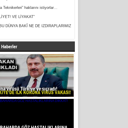
a Teknikerleri” haklarını istiyorlar…
LİYET! VE LİYAKAT”
BU DÜNYA BAKÎ NE DE IZDIRAPLARIMIZ
 Haberler
na virüsü Türkiye’ye sıçradı!
BAHARDA GÖZ HASTALIKLARINA