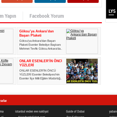
LYS 
um Yapın
Facebook Yorum
Göksu’ya Ankara’dan
Başarı Plaketi
Göksu'ya Ankara'dan Başarı
Plaketi Esenler Belediye Başkanı
Mehmet Tevfik Göksu Ankara'da...
ONLAR ESENLER’İN ÖNCÜ
YÜZLERİ
ONLAR ESENLER'İN ÖNCÜ
YÜZLERİ Esenler Belediyesi'nin
Esenler İlçe Milli Eğitim Müdürlüğ...
arlar
ama
istanbul evden eve nakliyat
Guide of Dubai
yabanc