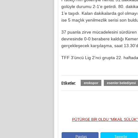
golüyle durumu 2-1’e getirdi. 80. dakik
1’e taşıdı. Kalan dakikalarda gol olmayın
ise 5 maçlık yenilmezlik serisi son buldu
37 puanla zirve mücadelesini sürdüren 
devresinde 0-0 berabere kaldığı Keme
gerçekleşecek karşılaşma, saat 13.30’
TFF 3’üncü Lig 2’nci grupta 22. hafta
Etiketler:
erokspor
esenler belediyesi
PÜTÜRGE BİR OLDU “MİKAİL SÜLÜK”
Paylaş
Tweetle