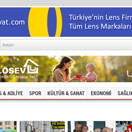
İletişim
S & ADLİYE
SPOR
KÜLTÜR & SANAT
EKONOMİ
SAĞLI
DYA VE İNTERNET SİTELERİNE ERİŞİM ENGELİ!